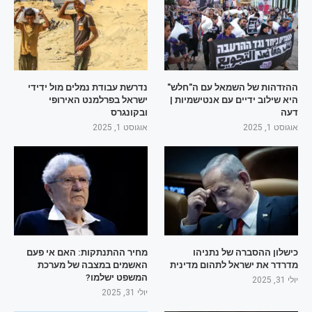
ההזדהות של השמאל עם ה"חלש"
נדרשת עבודת נמלים מול ידידי
היא שילוב ידיים עם אנטישמיות |
ישראל בפרלמנט האירופי
דעה
ובקונגרס
אוגוסט 1, 2025
אוגוסט 1, 2025
כישלון ההסברה של נתניהו
מחיר ההתנתקות: האם אי פעם
מדרדר את ישראל לתהום מדינית
האשמים במצבה של מערכת
המשפט ישלמו?
יולי 31, 2025
יולי 31, 2025