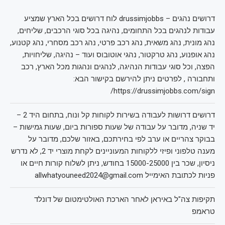
דרושים נהגים – drussimjobbs לוח דרושים בכל הארץ שמציע
עבודות לנהגים בכל התחומים, נהיגה בכל סוגי הרכבים, שליחים,
נהג מונית, נהג משאית, נהג רכב פרטי, נהג רכב מסחרי, נהג קטנוע,
נהג אופנוע, נהג טרקטור, נהגי אוטובוס ועוד – נהיגה, שליחויות,
הפצה, וכל סוגי עבודות הנהיגה, לנהגים ונהגות מכל הארץ, רכב
ותחבורה , לפרטים ניתן להירשם בקישור הבא:
https://drussimjobbs.com/sign/
דרושים דרושות לעבודה בשירות לקוחות קל ונוח, בתחום היד 2 –
יד שניה, מדובר על עבודה של שעות ספורות ביום, שעות גמישות –
בבוקר צהריים או ערב לפי בחירתכם, באזור שלכם, מדובר על
מענה טלפוני ופיזי ללקוחות המעוניינים לקחת מוצרי יד 2, לא נדרש
ניסיון, שכר בין 15000-25000 בחודש, ניתן לשלוח קורות חיים או
פניות לכתובת האימייל allwhatyouneed2024@gmail.com
תקיפות צה"ל באיראן לאחר הארכת האולטימטום של דונלד
טראמפ