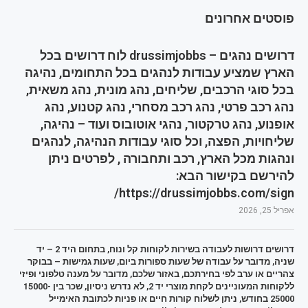
פוסטים אחרונים
דרושים נהגים – drussimjobbs לוח דרושים בכל
הארץ שמציע עבודות לנהגים בכל התחומים, נהיגה
בכל סוגי הרכבים, שליחים, נהג מונית, נהג משאית,
נהג רכב פרטי, נהג רכב מסחרי, נהג קטנוע, נהג
אופנוע, נהג טרקטור, נהגי אוטובוס ועוד – נהיגה,
שליחויות, הפצה, וכל סוגי עבודות הנהיגה, לנהגים
ונהגות מכל הארץ, רכב ותחבורה , לפרטים ניתן
להירשם בקישור הבא:
https://drussimjobbs.com/sign/
אפריל 25, 2026
דרושים דרושות לעבודה בשירות לקוחות קל ונוח, בתחום היד 2 – יד
שניה, מדובר על עבודה של שעות ספורות ביום, שעות גמישות – בבוקר
צהריים או ערב לפי בחירתכם, באזור שלכם, מדובר על מענה טלפוני ופיזי
ללקוחות המעוניינים לקחת מוצרי יד 2, לא נדרש ניסיון, שכר בין 15000-
25000 בחודש, ניתן לשלוח קורות חיים או פניות לכתובת האימייל