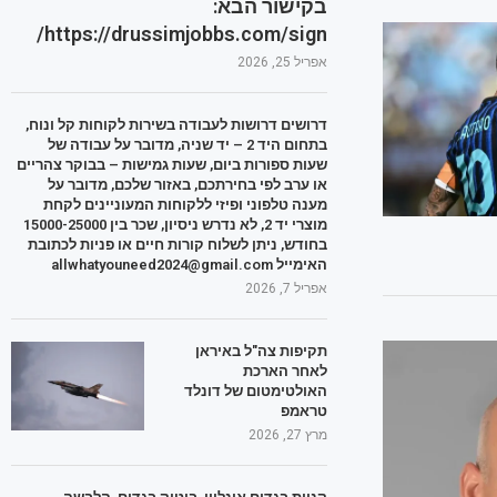
בקישור הבא:
https://drussimjobbs.com/sign/
אפריל 25, 2026
דרושים דרושות לעבודה בשירות לקוחות קל ונוח,
בתחום היד 2 – יד שניה, מדובר על עבודה של
שעות ספורות ביום, שעות גמישות – בבוקר צהריים
או ערב לפי בחירתכם, באזור שלכם, מדובר על
מענה טלפוני ופיזי ללקוחות המעוניינים לקחת
מוצרי יד 2, לא נדרש ניסיון, שכר בין 15000-25000
בחודש, ניתן לשלוח קורות חיים או פניות לכתובת
האימייל allwhatyouneed2024@gmail.com
אפריל 7, 2026
תקיפות צה"ל באיראן
לאחר הארכת
האולטימטום של דונלד
טראמפ
מרץ 27, 2026