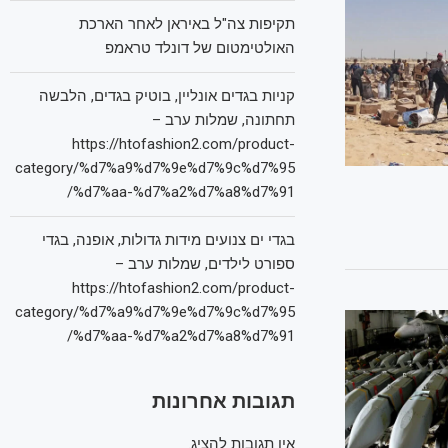
תקיפות צה"ל באיראן לאחר הארכת
האולטימטום של דונלד טראמפ
קניות בגדים אונליין, בוטיק בגדים, הלבשה
תחתונה, שמלות ערב –
https://htofashion2.com/product-
category/%d7%a9%d7%9e%d7%9c%d7%95
%d7%aa-%d7%a2%d7%a8%d7%91/
בגדי ים צנועים מידות גדולות, אופנה, בגדי
ספורט לילדים, שמלות ערב –
https://htofashion2.com/product-
category/%d7%a9%d7%9e%d7%9c%d7%95
%d7%aa-%d7%a2%d7%a8%d7%91/
תגובות אחרונות
אין תגובות להציג.