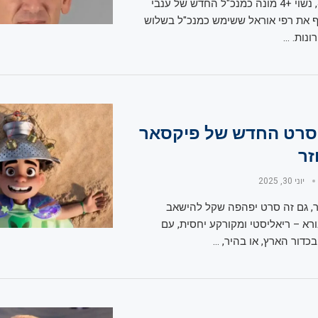
כרמל הלפרין, 49, נשוי +4 מונה כמנכ"ל החדש של ענבי
יף את רפי אוראל ששימש כמנכ"ל בשלוש
ונות. …
הסרט החדש של פיקסאר
זר
יוני 30, 2025
, גם זה סרט יפהפה שקל להישאב
רא – ריאליסטי ומקורקע יחסית, עם
בכדור הארץ, או בהיר, …