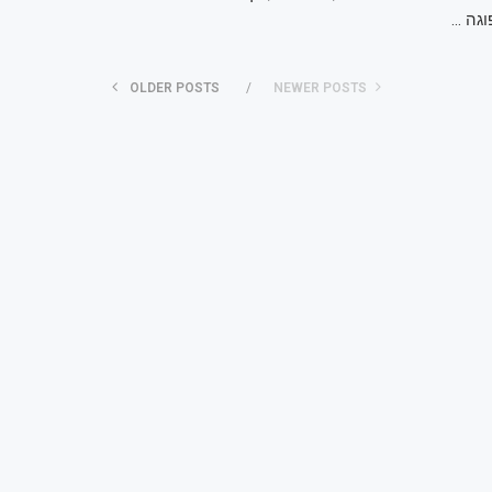
גה …
OLDER POSTS
NEWER POSTS