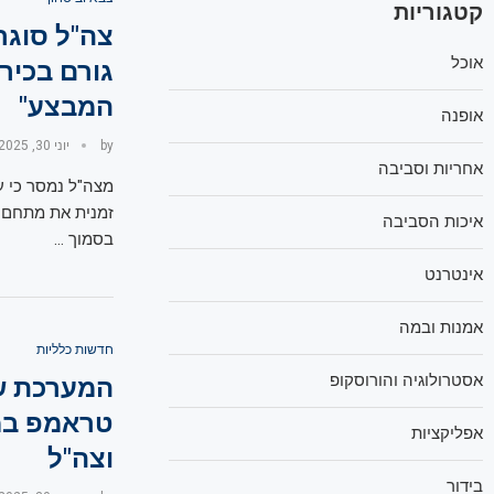
קטגוריות
צה"ל סוגר
אוכל
גורם בכיר
המבצע"
אופנה
by
יוני 30, 2025
אחריות וסביבה
מצה"ל נמסר כי ע
זמנית את מתחם ה
איכות הסביבה
בסמוך …
אינטרנט
אמנות ובמה
חדשות כלליות
אסטרולוגיה והורוסקופ
המערכת שה
טראמפ במת
אפליקציות
וצה"ל
בידור