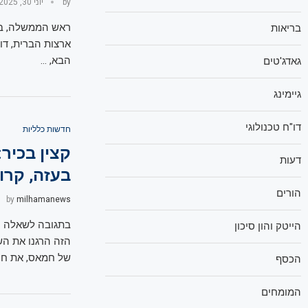
by
יוני 30, 2025
ראש הממשלה, בני
בריאות
ארצות הברית, דו
הבא, …
גאדג'טים
גיימינג
דו"ח טכנולוגי
חדשות כלליות
קצין בכיר
דעות
בעזה, קרו
הורים
by
milhamanews
בתגובה לשאלה ה
הייטק והון סיכון
הזה הרגנו את הש
של חמאס, את חכי
הכסף
המומחים