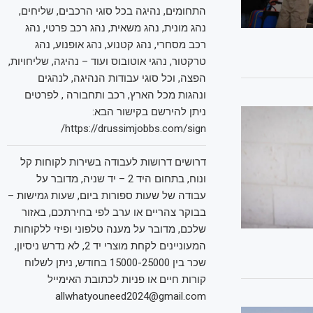
התחומים, נהיגה בכל סוגי הרכבים, שליחים,
נהג מונית, נהג משאית, נהג רכב פרטי, נהג
רכב מסחרי, נהג קטנוע, נהג אופנוע, נהג
טרקטור, נהגי אוטובוס ועוד – נהיגה, שליחויות,
הפצה, וכל סוגי עבודות הנהיגה, לנהגים
ונהגות מכל הארץ, רכב ותחבורה , לפרטים
ניתן להירשם בקישור הבא:
https://drussimjobbs.com/sign/
דרושים דרושות לעבודה בשירות לקוחות קל
ונוח, בתחום היד 2 – יד שניה, מדובר על
עבודה של שעות ספורות ביום, שעות גמישות –
בבוקר צהריים או ערב לפי בחירתכם, באזור
שלכם, מדובר על מענה טלפוני ופיזי ללקוחות
המעוניינים לקחת מוצרי יד 2, לא נדרש ניסיון,
שכר בין 15000-25000 בחודש, ניתן לשלוח
קורות חיים או פניות לכתובת האימייל
allwhatyouneed2024@gmail.com