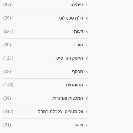
גיימינג
(87)
דו"ח טכנולוגי
(39)
דעות
(621)
הורים
(20)
הייטק והון סיכון
(121)
הכסף
(32)
המומחים
(148)
המלצות ואזהרות
(39)
וול סטריט וכלכלה בחו"ל
(312)
וידאו
(31)