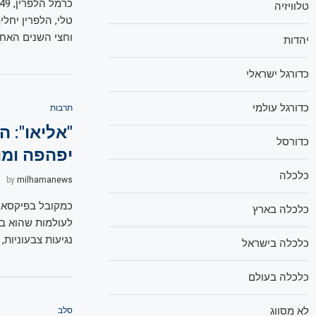
טלוויזיה
טלי, הלפרין יחל
וחצי השנים האחר
יהדות
כדורגל ישראלי
כדורגל עולמי
תרבות
"אליאו": 
כדורסל
יפהפה ומו
כלכלה
by
milhamanews
כמקובל בפיקסאר
כלכלה בארץ
לעולמות שהוא בו
נגיעות צבעוניות, 
כלכלה בישראל
כלכלה בעולם
לא מסווג
סלב