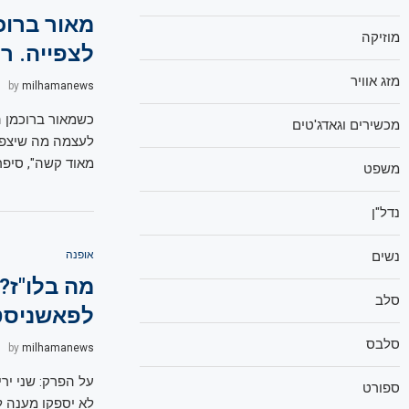
מאור ברוכ
מוזיקה
לצפייה. רו
מזג אוויר
by
milhamanews
כשמאור ברוכמן ה
מכשירים וגאדג'טים
לעצמה מה שיצפה ל
מאוד קשה", סיפר
משפט
נדל"ן
נשים
אופנה
מה בלו"ז? 
סלב
לפאשניסט
סלבס
by
milhamanews
על הפרק: שני ירי
ספורט
לא יספקו מענה ל