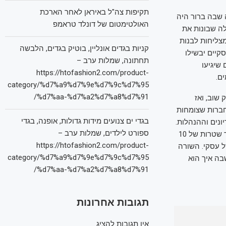
תקיפות צה"ל באיראן לאחר הארכת
שבה ברור היה
האולטימטום של דונלד טראמפ
רור כיצד. גם היום, לא מעט מחברות ה-AI, כולל אלה שבונות את
מצליחות לבנות
קניות בגדים אונליין, בוטיק בגדים, הלבשה
קיים יבשילו
תחתונה, שמלות ערב –
וחיים שיגיעו
https://htofashion2.com/product-
ם.
category/%d7%a9%d7%9e%d7%9c%d7%95
%d7%aa-%d7%a2%d7%a8%d7%91/
 שוב, ואז
 חברות שצומחות
בגדי ים צנועים מידות גדולות, אופנה, בגדי
נים וההנהלות.
ספורט לילדים, שמלות ערב –
צמיחה מהירה בהכנסות לבדה כבר אינה נחשבת ערובה לעסק חזק: אני יכול, למשל, למכור שטרות של 10
https://htofashion2.com/product-
מודל עסקי. השורה
category/%d7%a9%d7%9e%d7%9c%d7%95
בה איך הוא
%d7%aa-%d7%a2%d7%a8%d7%91/
תגובות אחרונות
אין תגובות להציג.