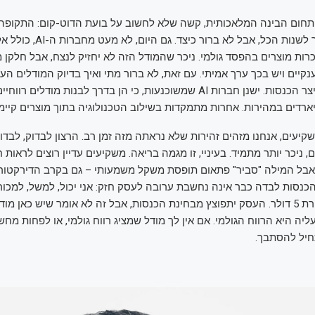
חום הבינה המלאכותית, קשה שלא לחשוב על בועת הדוט-קום: התקופה 
שהאינטרנט הולך לשנות הכל, אבל לא ב
כרות מוצרים בהפסד גולמי. ניכר שהמודל הזה לא יחזיק לנצח, אבל חלקן 
נקיים ויש בכך ערך אמיתי. עם זאת, לא ברור מתי ואיך בדיוק המודלים העס
ויתחילו באמת לייצר הכנסות. ישנן חברות AI שמשוכנעות, כי הן בדרך לבנות מודלים רו
ארדים במהירות. אחרות מתמקדות בשילוב הטכנולוגיה בתוך מוצרים קיימי
קיעים, אנחנו מזהים זהירות שלא נראתה מזה זמן רב. הרצון לבדוק, לבדוק
, ניכר יותר מתמיד. בעיניי, זו מגמה בריאה. משקיעים עדיין רוצים לראות
אבל המילה "סביר" פתאום תופסת משקל משמעותי – גם בקרב הדירקטוריו
דולר בפארק תמורת 5 דולר. העסק יתפוצץ מבחינת הכנסות, אבל זה לא אומר שיש כאן 
ה היא הרווח הגולמי. אם אין לך מודל שמציג רווח גולמי, או לפחות מחש
חיל להסתבך.