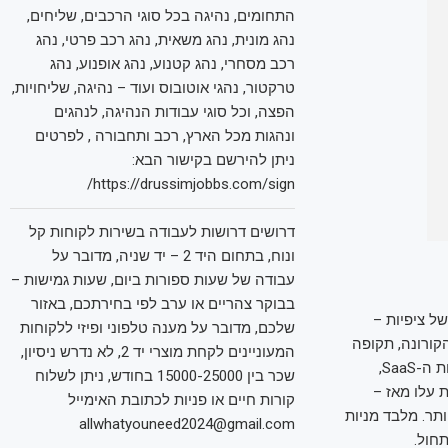
התחומים, נהיגה בכל סוגי הרכבים, שליחים,
נהג מונית, נהג משאית, נהג רכב פרטי, נהג
רכב מסחרי, נהג קטנוע, נהג אופנוע, נהג
טרקטור, נהגי אוטובוס ועוד – נהיגה, שליחויות,
הפצה, וכל סוגי עבודות הנהיגה, לנהגים
ונהגות מכל הארץ, רכב ותחבורה , לפרטים
ניתן להירשם בקישור הבא:
https://drussimjobbs.com/sign/
דרושים דרושות לעבודה בשירות לקוחות קל
ונוח, בתחום היד 2 – יד שניה, מדובר על
עבודה של שעות ספורות ביום, שעות גמישות –
בבוקר צהריים או ערב לפי בחירתכם, באזור
של ציפיות –
שלכם, מדובר על מענה טלפוני ופיזי ללקוחות
הקורונה, תקופה
המעוניינים לקחת מוצרי יד 2, לא נדרש ניסיון,
שבה רבים מאיתנו נכוו לא פעם. האתחול הזה מורגש היטב בשווקים הציבוריים: מניות חברות ה-SaaS,
שכר בין 15000-25000 בחודש, ניתן לשלוח
ומת 2019. נכון, שוויי המניות עלו מאז –
קורות חיים או פניות לכתובת האימייל
תר. מלבד מניות
allwhatyouneed2024@gmail.com
חול.