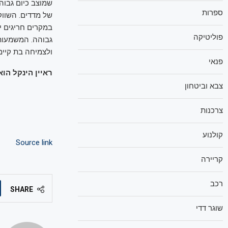
ספרות
של מדדים. השווק
במקרים חריגים י
פוליטיקה
גבוהה. המשמעות 
ולצמיחה בת קיימ
פנאי
ראיין הינקל הו
צבא וביטחון
צרכנות
קולנוע
Source link
קריירה
רכב
SHARE
שוגר דדי