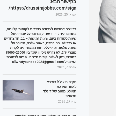
בקישור הבא:
https://drussimjobbs.com/sign/
אפריל 25, 2026
דרושים דרושות לעבודה בשירות לקוחות קל ונוח,
בתחום היד 2 – יד שניה, מדובר על עבודה של
שעות ספורות ביום, שעות גמישות – בבוקר צהריים
או ערב לפי בחירתכם, באזור שלכם, מדובר על
מענה טלפוני ופיזי ללקוחות המעוניינים לקחת
מוצרי יד 2, לא נדרש ניסיון, שכר בין 15000-25000
בחודש, ניתן לשלוח קורות חיים או פניות לכתובת
האימייל allwhatyouneed2024@gmail.com
אפריל 7, 2026
תקיפות צה"ל באיראן
לאחר הארכת
האולטימטום של דונלד
טראמפ
מרץ 27, 2026