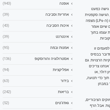
אופנה
(943)
 גישה כמעט
אחריות וסביבה
(39)
, הגישה סקפטית
הרבה יותר: ׳אם אני לא רואה את זה בעיניים, זה לא קיים׳. גם קהילת המשקיעים המוגבלים (ה-LPs) מצפה
איכות הסביבה
(43)
 שיזם אומר
 עצמו בתוך
אינטרנט
(39)
וביות.
אמנות ובמה
(95)
פעמים זו
דובר בבסיס
אסטרולוגיה והורוסקופ
(136)
ות הרצויות. גם
אנחנו צריכים
אפליקציות
(94)
דולר, או
וך כדי תנועה,
בידור
(63)
ד במבחן
בריאות
(242)
קים הציבוריים,
גאדג'טים
(52)
2 תביא איתה יותר הנפקות. אבל הרף