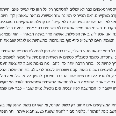
ארט-אפים כבר לא יכולים להסתמך רק על חזון כדי לגייס. פעם, הייתה
ב משקיעים: ׳אם תצייר לי תמונה שזה אפשרי, כנראה שאאמין לך׳. היום
רנות. השינוי הזה מציב אתגרים לא פשוטים בפני יזמים. כמעט בכל פעם
 "אני אכפיל שוב את הפעילות, ואעשה סדר בשנה הבאה" – הוא ימצא את
 הצומת: האם להשקיע סוף-סוף במערכות ובתשתיות, או לגלגל שוב את הק
ל סטארט-אפ מגיע השלב, שבו כבר לא ניתן להתעלם מבניית התשתית. ל
ם שחסרה, כלומר סמנכ״ל כספים או תשתית פיננסית של ממש. לפעמים מ
ך להיות נקי וברור הרבה יותר, כדי להבין מה באמת מוביל לתוצאות העסקי
, לפעמים נשבים באותו קסם ושוכחים לעצור לרגע לטובת התייעלות. אבל 
, ולהזכיר לעצמנו שיום אחד החברה תצטרך להפוך לעסק של מאה מיליון 
ו כל יעד אחר. החוכמה היא לבנות את התשתית שמתאימה לגודל המבוקש ת
יישבר. קו המחשבה לפיו "ננסה, ואם ניכשל, נגייס שוב" – כבר אינו עומ
ות המשקיעים אינו תחום רק לשוק הפרטי, ומורגש גם בשוק ההנפקות. בשוו
חלון ההנפקות נחשב כעת ״פתוח״, כלומר סביר להניח ששנת 025