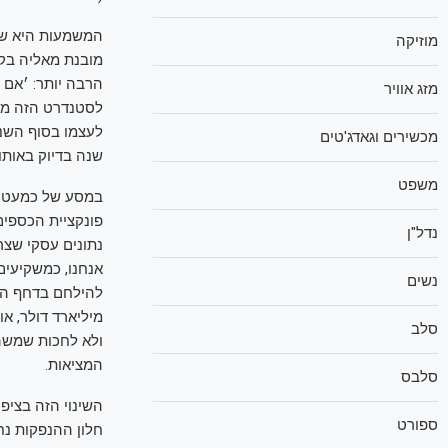
המשמעות היא שסט
מוזיקה
מובנת מאליה בקר
מזג אוויר
לסטנדרט הזה מהק
לעצמו בסוף השנה
מכשירים וגאדג'טים
שנה בדיוק באותו
משפט
במסע של כמעט כ
פונקציית הכספי
נדל"ן
נתונים עסקי שצרי
אנחנו, כמשקיעים
נשים
להילחם בדחף הזה
מיליארד דולר, א
סלב
ולא לחכות שמשהו 
המציאות.
סלבס
השינוי הזה בציפי
ספורט