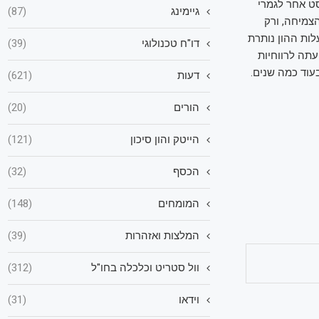
ויה היום בסט אחר לגמרי
גיימינג
(87)
הצמיחה, ורק
לות ההון נותרת
דו"ח טכנולוגי
(39)
תה לרווחיות
עוד כמה שנים.
דעות
(621)
הורים
(20)
הייטק והון סיכון
(121)
הכסף
(32)
המומחים
(148)
המלצות ואזהרות
(39)
וול סטריט וכלכלה בחו"ל
(312)
וידאו
(31)