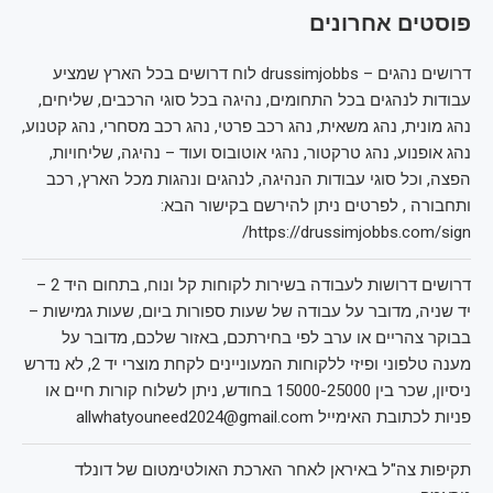
פוסטים אחרונים
דרושים נהגים – drussimjobbs לוח דרושים בכל הארץ שמציע
עבודות לנהגים בכל התחומים, נהיגה בכל סוגי הרכבים, שליחים,
נהג מונית, נהג משאית, נהג רכב פרטי, נהג רכב מסחרי, נהג קטנוע,
נהג אופנוע, נהג טרקטור, נהגי אוטובוס ועוד – נהיגה, שליחויות,
הפצה, וכל סוגי עבודות הנהיגה, לנהגים ונהגות מכל הארץ, רכב
ותחבורה , לפרטים ניתן להירשם בקישור הבא:
https://drussimjobbs.com/sign/
דרושים דרושות לעבודה בשירות לקוחות קל ונוח, בתחום היד 2 –
יד שניה, מדובר על עבודה של שעות ספורות ביום, שעות גמישות –
בבוקר צהריים או ערב לפי בחירתכם, באזור שלכם, מדובר על
מענה טלפוני ופיזי ללקוחות המעוניינים לקחת מוצרי יד 2, לא נדרש
ניסיון, שכר בין 15000-25000 בחודש, ניתן לשלוח קורות חיים או
פניות לכתובת האימייל allwhatyouneed2024@gmail.com
תקיפות צה"ל באיראן לאחר הארכת האולטימטום של דונלד