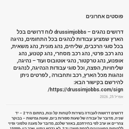
פוסטים אחרונים
דרושים נהגים – drussimjobbs לוח דרושים בכל
הארץ שמציע עבודות לנהגים בכל התחומים, נהיגה
בכל סוגי הרכבים, שליחים, נהג מונית, נהג משאית,
נהג רכב פרטי, נהג רכב מסחרי, נהג קטנוע, נהג
אופנוע, נהג טרקטור, נהגי אוטובוס ועוד – נהיגה,
שליחויות, הפצה, וכל סוגי עבודות הנהיגה, לנהגים
ונהגות מכל הארץ, רכב ותחבורה , לפרטים ניתן
להירשם בקישור הבא:
https://drussimjobbs.com/sign/
אפריל 25, 2026
דרושים דרושות לעבודה בשירות לקוחות קל ונוח, בתחום היד 2 – יד
שניה, מדובר על עבודה של שעות ספורות ביום, שעות גמישות – בבוקר
צהריים או ערב לפי בחירתכם, באזור שלכם, מדובר על מענה טלפוני ופיזי
ללקוחות המעוניינים לקחת מוצרי יד 2, לא נדרש ניסיון, שכר בין 15000-