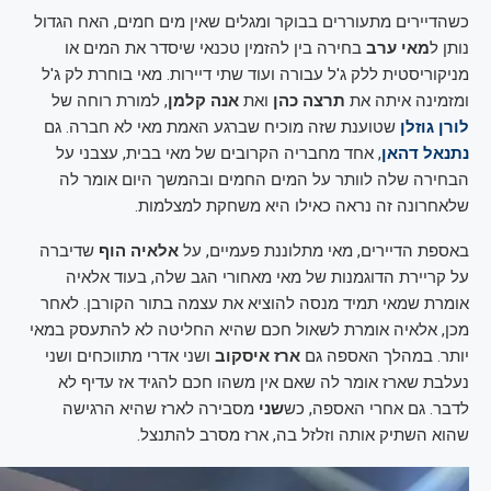
כשהדיירים מתעוררים בבוקר ומגלים שאין מים חמים, האח הגדול
נותן ל
מאי ערב
בחירה בין להזמין טכנאי שיסדר את המים או
מניקוריסטית ללק ג'ל עבורה ועוד שתי דיירות. מאי בוחרת לק ג'ל
ומזמינה איתה את
תרצה כהן
ואת
אנה קלמן
, למורת רוחה של
לורן גוזלן
שטוענת שזה מוכיח שברגע האמת מאי לא חברה. גם
נתנאל דהאן
, אחד מחבריה הקרובים של מאי בבית, עצבני על
הבחירה שלה לוותר על המים החמים ובהמשך היום אומר לה
שלאחרונה זה נראה כאילו היא משחקת למצלמות.
באספת הדיירים, מאי מתלוננת פעמיים, על
אלאיה הוף
שדיברה
על קריירת הדוגמנות של מאי מאחורי הגב שלה, בעוד אלאיה
אומרת שמאי תמיד מנסה להוציא את עצמה בתור הקורבן. לאחר
מכן, אלאיה אומרת לשאול חכם שהיא החליטה לא להתעסק במאי
יותר. במהלך האספה גם
ארז איסקוב
ושני אדרי מתווכחים ושני
נעלבת שארז אומר לה שאם אין משהו חכם להגיד אז עדיף לא
לדבר. גם אחרי האספה, כש
שני
מסבירה לארז שהיא הרגישה
שהוא השתיק אותה וזלזל בה, ארז מסרב להתנצל.