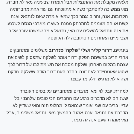
אלאיה מקבלת את ההתנצלות אבל אומרת שבעיניה מאי לא חברה.
מאי ממשיכה להסתבך כשהיא מתווכחת עם עוד אחת מחברותיה
הקרובות, אנה, והריב נגמר בכך שמאי אומרת שאם לנתנאל ואנה
קשה אז הם מוזמנים להתרחק ממנה. כשארז מוגרבי מנסה לשכנע
את אנה ונתנאל להשלים עם מאי, נתנאל אומר שמשהו עובר אליה
ושביומיים האחרונים הסתובבה לה הקופסה.
בינתיים,
דרור קליר
ו
שלי "שלקה" סנדרוב
משלימים ומתחבקים
אחרי הריב במשימת הפקק; דרור אומר לשלקה שתפסיק לשים את
עצמה במקום האחרון ושלקה מסבה את תשומת לבו של דרור לכך
שהוא אאוטסיידר לאחרונה. בחדר האח דרור מודה ששלקה צודקת
ושהוא לא מרגיש חלק מהקבוצה.
למחרת, יובל לוי ומאי מדברים ומתחברים על בסיס העובדה
ששניהם לא מדברים כרגע עם החברים הכי טובים שלהם: יובל
עדיין בריב עם שני ואומר שנמאס לו מהלופ הזה ומאי שעדיין לא
מדברת עם נתנאל ואנה. אמנם בהמשך מאי ונתנאל משלימים, אבל
מאי אומרת שעם אנה זה נגמר.