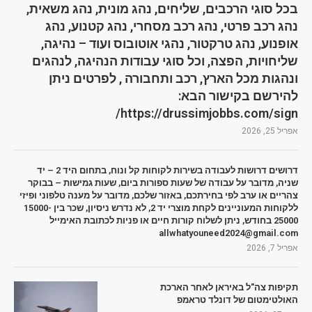
בכל סוגי הרכבים, שליחים, נהג מונית, נהג משאית,
נהג רכב פרטי, נהג רכב מסחרי, נהג קטנוע, נהג
אופנוע, נהג טרקטור, נהגי אוטובוס ועוד – נהיגה,
שליחויות, הפצה, וכל סוגי עבודות הנהיגה, לנהגים
ונהגות מכל הארץ, רכב ותחבורה , לפרטים ניתן
להירשם בקישור הבא:
https://drussimjobbs.com/sign/
אפריל 25, 2026
דרושים דרושות לעבודה בשירות לקוחות קל ונוח, בתחום היד 2 – יד
שניה, מדובר על עבודה של שעות ספורות ביום, שעות גמישות – בבוקר
צהריים או ערב לפי בחירתכם, באזור שלכם, מדובר על מענה טלפוני ופיזי
ללקוחות המעוניינים לקחת מוצרי יד 2, לא נדרש ניסיון, שכר בין 15000-
25000 בחודש, ניתן לשלוח קורות חיים או פניות לכתובת האימייל
allwhatyouneed2024@gmail.com
אפריל 7, 2026
תקיפות צה"ל באיראן לאחר הארכת
האולטימטום של דונלד טראמפ