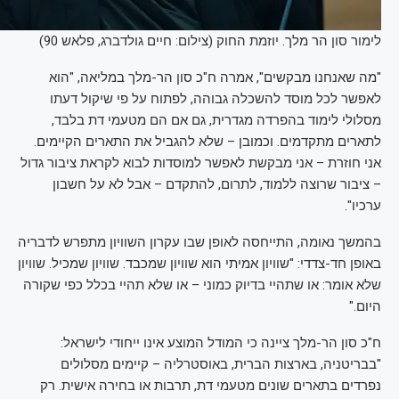
לימור סון הר מלך. יוזמת החוק (צילום: חיים גולדברג, פלאש 90)
"מה שאנחנו מבקשים", אמרה ח"כ סון הר-מלך במליאה, "הוא
לאפשר לכל מוסד להשכלה גבוהה, לפתוח על פי שיקול דעתו
מסלולי לימוד בהפרדה מגדרית, גם אם הם מטעמי דת בלבד,
לתארים מתקדמים. וכמובן – שלא להגביל את התארים הקיימים.
אני חוזרת – אני מבקשת לאפשר למוסדות לבוא לקראת ציבור גדול
– ציבור שרוצה ללמוד, לתרום, להתקדם – אבל לא על חשבון
ערכיו".
בהמשך נאומה, התייחסה לאופן שבו עקרון השוויון מתפרש לדבריה
באופן חד-צדדי: "שוויון אמיתי הוא שוויון שמכבד. שוויון שמכיל. שוויון
שלא אומר: או שתהיי בדיוק כמוני – או שלא תהיי בכלל כפי שקורה
היום."
ח"כ סון הר-מלך ציינה כי המודל המוצע אינו ייחודי לישראל:
"בבריטניה, בארצות הברית, באוסטרליה – קיימים מסלולים
נפרדים בתארים שונים מטעמי דת, תרבות או בחירה אישית. רק