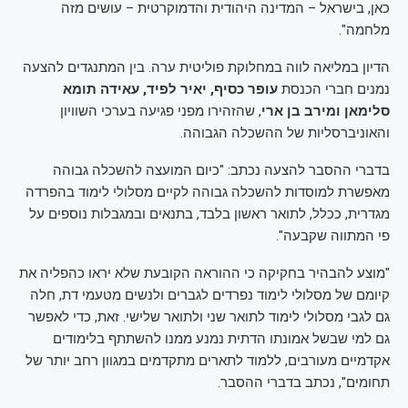
כאן, בישראל – המדינה היהודית והדמוקרטית – עושים מזה
מלחמה".
הדיון במליאה לווה במחלוקת פוליטית ערה. בין המתנגדים להצעה
נמנים חברי הכנסת
עופר כסיף, יאיר לפיד, עאידה תומא
סלימאן ומירב בן ארי
, שהזהירו מפני פגיעה בערכי השוויון
והאוניברסליות של ההשכלה הגבוהה.
בדברי ההסבר להצעה נכתב: "כיום המועצה להשכלה גבוהה
מאפשרת למוסדות להשכלה גבוהה לקיים מסלולי לימוד בהפרדה
מגדרית, ככלל, לתואר ראשון בלבד, בתנאים ובמגבלות נוספים על
פי המתווה שקבעה".
"מוצע להבהיר בחקיקה כי ההוראה הקובעת שלא יראו כהפליה את
קיומם של מסלולי לימוד נפרדים לגברים ולנשים מטעמי דת, חלה
גם לגבי מסלולי לימוד לתואר שני ולתואר שלישי. זאת, כדי לאפשר
גם למי שבשל אמונתו הדתית נמנע ממנו להשתתף בלימודים
אקדמיים מעורבים, ללמוד לתארים מתקדמים במגוון רחב יותר של
תחומים", נכתב בדברי ההסבר.