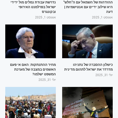
ההזדהות של השמאל עם ה"חלש"
נדרשת עבודת נמלים מול ידידי
היא שילוב ידיים עם אנטישמיות |
ישראל בפרלמנט האירופי
דעה
ובקונגרס
אוגוסט 1, 2025
אוגוסט 1, 2025
כישלון ההסברה של נתניהו
מחיר ההתנתקות: האם אי פעם
מדרדר את ישראל לתהום מדינית
האשמים במצבה של מערכת
המשפט ישלמו?
יולי 31, 2025
יולי 31, 2025