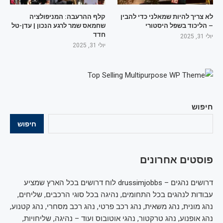
לא צריך להיות שמאלני כדי להבין
קלף ההרעבה: המניפולציה
– הליכוד בשפל היסטורי
שחמאס שמר לרגע הנכון | עדן-טל
חדד
יולי 31, 2025
יולי 31, 2025
חיפוש
חיפוש
פוסטים אחרונים
דרושים נהגים – drussimjobbs לוח דרושים בכל הארץ שמציע
עבודות לנהגים בכל התחומים, נהיגה בכל סוגי הרכבים, שליחים,
נהג מונית, נהג משאית, נהג רכב פרטי, נהג רכב מסחרי, נהג קטנוע,
נהג אופנוע, נהג טרקטור, נהגי אוטובוס ועוד – נהיגה, שליחויות,