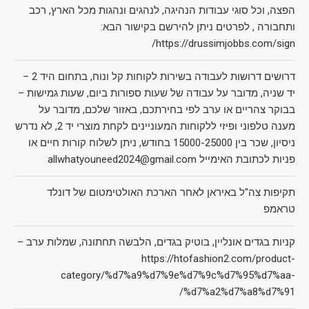
הפצה, וכל סוגי עבודות הנהיגה, לנהגים ונהגות מכל הארץ, רכב
ותחבורה , לפרטים ניתן להירשם בקישור הבא:
https://drussimjobbs.com/sign/
דרושים דרושות לעבודה בשירות לקוחות קל ונוח, בתחום היד 2 –
יד שניה, מדובר על עבודה של שעות ספורות ביום, שעות גמישות –
בבוקר צהריים או ערב לפי בחירתכם, באזור שלכם, מדובר על
מענה טלפוני ופיזי ללקוחות המעוניינים לקחת מוצרי יד 2, לא נדרש
ניסיון, שכר בין 15000-25000 בחודש, ניתן לשלוח קורות חיים או
פניות לכתובת האימייל allwhatyouneed2024@gmail.com
תקיפות צה"ל באיראן לאחר הארכת האולטימטום של דונלד
טראמפ
קניות בגדים אונליין, בוטיק בגדים, הלבשה תחתונה, שמלות ערב –
https://htofashion2.com/product-
category/%d7%a9%d7%9e%d7%9c%d7%95%d7%aa-
%d7%a2%d7%a8%d7%91/