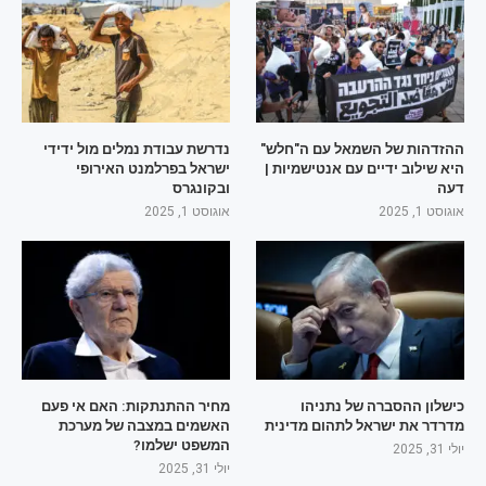
ההזדהות של השמאל עם ה"חלש"
נדרשת עבודת נמלים מול ידידי
היא שילוב ידיים עם אנטישמיות |
ישראל בפרלמנט האירופי
דעה
ובקונגרס
אוגוסט 1, 2025
אוגוסט 1, 2025
כישלון ההסברה של נתניהו
מחיר ההתנתקות: האם אי פעם
מדרדר את ישראל לתהום מדינית
האשמים במצבה של מערכת
המשפט ישלמו?
יולי 31, 2025
יולי 31, 2025