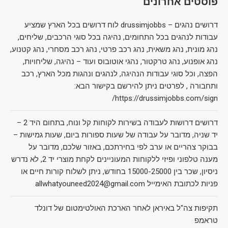
פוסטים אחרונים
דרושים נהגים – drussimjobbs לוח דרושים בכל הארץ שמציע
עבודות לנהגים בכל התחומים, נהיגה בכל סוגי הרכבים, שליחים,
נהג מונית, נהג משאית, נהג רכב פרטי, נהג רכב מסחרי, נהג קטנוע,
נהג אופנוע, נהג טרקטור, נהגי אוטובוס ועוד – נהיגה, שליחויות,
הפצה, וכל סוגי עבודות הנהיגה, לנהגים ונהגות מכל הארץ, רכב
ותחבורה , לפרטים ניתן להירשם בקישור הבא:
https://drussimjobbs.com/sign/
דרושים דרושות לעבודה בשירות לקוחות קל ונוח, בתחום היד 2 –
יד שניה, מדובר על עבודה של שעות ספורות ביום, שעות גמישות –
בבוקר צהריים או ערב לפי בחירתכם, באזור שלכם, מדובר על
מענה טלפוני ופיזי ללקוחות המעוניינים לקחת מוצרי יד 2, לא נדרש
ניסיון, שכר בין 15000-25000 בחודש, ניתן לשלוח קורות חיים או
פניות לכתובת האימייל allwhatyouneed2024@gmail.com
תקיפות צה"ל באיראן לאחר הארכת האולטימטום של דונלד
טראמפ