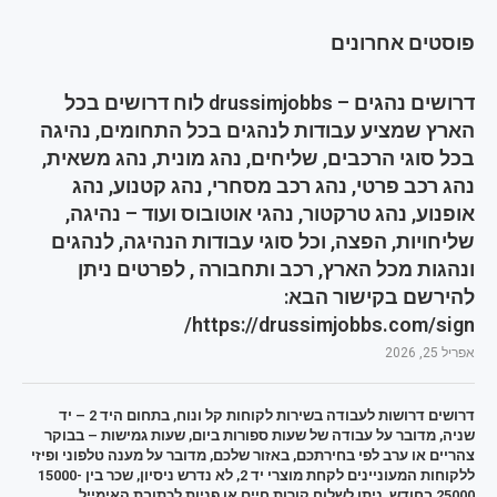
פוסטים אחרונים
דרושים נהגים – drussimjobbs לוח דרושים בכל
הארץ שמציע עבודות לנהגים בכל התחומים, נהיגה
בכל סוגי הרכבים, שליחים, נהג מונית, נהג משאית,
נהג רכב פרטי, נהג רכב מסחרי, נהג קטנוע, נהג
אופנוע, נהג טרקטור, נהגי אוטובוס ועוד – נהיגה,
שליחויות, הפצה, וכל סוגי עבודות הנהיגה, לנהגים
ונהגות מכל הארץ, רכב ותחבורה , לפרטים ניתן
להירשם בקישור הבא:
https://drussimjobbs.com/sign/
אפריל 25, 2026
דרושים דרושות לעבודה בשירות לקוחות קל ונוח, בתחום היד 2 – יד
שניה, מדובר על עבודה של שעות ספורות ביום, שעות גמישות – בבוקר
צהריים או ערב לפי בחירתכם, באזור שלכם, מדובר על מענה טלפוני ופיזי
ללקוחות המעוניינים לקחת מוצרי יד 2, לא נדרש ניסיון, שכר בין 15000-
25000 בחודש, ניתן לשלוח קורות חיים או פניות לכתובת האימייל