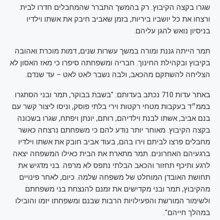
שגרו בקצה הקיבוץ. רק בהמשך התברר שהמחבלים חדרו לבית
ורצחו את כל יושביו ביריות, בזמן שאביב חיבק את אשתו וילדיו
בניסיון נואש להגן עליהם.
תמר הייתה גננת ומורה במשך עשרות שנים, דמות מוכרת ואהובה
בקיבוץ ובקהילת החינוך. חבריה ומשפחתה סיפרו כי מאז האסון לא
הצליחה להשתקם מהכאב, ולבה נשבר לאט לאט – עד שנדם.
באתר עדות 710 נכתב בעדותם: "בשבת בבוקר, תמר ובני הסתגרו
בממ״ד בעקבות מטחי רקטות וירי בלתי פוסק, וניסו ליצור קשר עם
בנם אביב, אשתו לבנת וילדיהם, רותם, יונתן ויפתח, שגרו בשכונה
בקצה הקיבוץ. מאוחר יותר נודע להם כי משפחתם נרצחה כאשר
מחבלים פרצו לביתם וירו בהם, בעוד אביב חובק את אשתו וילדיו
ברגעיהם האחרונים. תמר מתארת את הבית כאילו המשפחה יצאה
לרגע ותיכף תחזור והכאב הבלתי נתפס לא מרפה. בני מדגיש את
תחושת האובדן המוחלט של משפחה שלמה. כיום, לאחר פינויים
מהקיבוץ, תמר ובני מקדישים את זמנם להנצחת בני משפחתם
ולשימור המורשת והפעילויות הרבות שבנם ומשפחתו יזמו והובילו
במהלך חייהם".