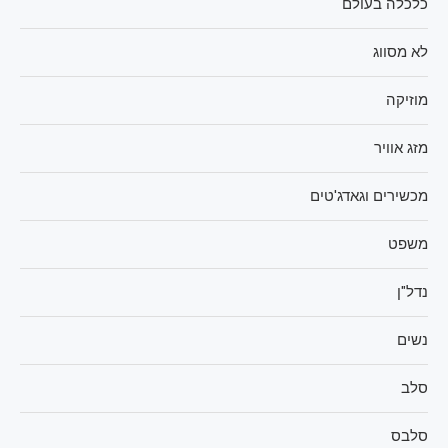
כלכלה בעולם
לא מסווג
מוזיקה
מזג אוויר
מכשירים וגאדג'טים
משפט
נדל"ן
נשים
סלב
סלבס