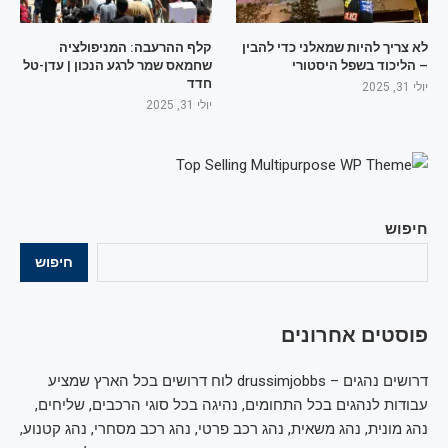
לא צריך להיות שמאלני כדי להבין
קלף ההרעבה: המניפולציה
– הליכוד בשפל היסטורי
שחמאס שמר לרגע הנכון | עדן-טל
חדד
יולי 31, 2025
יולי 31, 2025
חיפוש
חיפוש
פוסטים אחרונים
דרושים נהגים – drussimjobbs לוח דרושים בכל הארץ שמציע
עבודות לנהגים בכל התחומים, נהיגה בכל סוגי הרכבים, שליחים,
נהג מונית, נהג משאית, נהג רכב פרטי, נהג רכב מסחרי, נהג קטנוע,