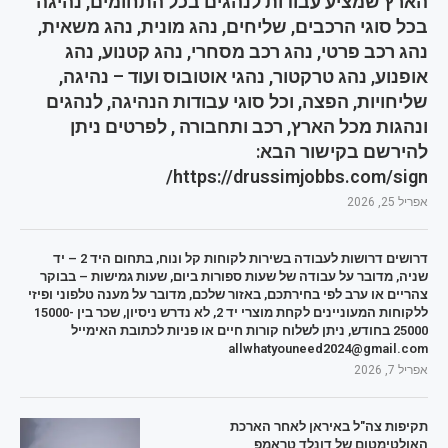
הארץ שמציע עבודות לנהגים בכל התחומים, נהיגה
בכל סוגי הרכבים, שליחים, נהג מונית, נהג משאית,
נהג רכב פרטי, נהג רכב מסחרי, נהג קטנוע, נהג
אופנוע, נהג טרקטור, נהגי אוטובוס ועוד – נהיגה,
שליחויות, הפצה, וכל סוגי עבודות הנהיגה, לנהגים
ונהגות מכל הארץ, רכב ותחבורה , לפרטים ניתן
להירשם בקישור הבא:
https://drussimjobbs.com/sign/
אפריל 25, 2026
דרושים דרושות לעבודה בשירות לקוחות קל ונוח, בתחום היד 2 – יד
שניה, מדובר על עבודה של שעות ספורות ביום, שעות גמישות – בבוקר
צהריים או ערב לפי בחירתכם, באזור שלכם, מדובר על מענה טלפוני ופיזי
ללקוחות המעוניינים לקחת מוצרי יד 2, לא נדרש ניסיון, שכר בין 15000-
25000 בחודש, ניתן לשלוח קורות חיים או פניות לכתובת האימייל
allwhatyouneed2024@gmail.com
אפריל 7, 2026
תקיפות צה"ל באיראן לאחר הארכת
האולטימטום של דונלד טראמפ