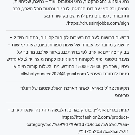
נהג אופנוע, נהג טרקטור, נהגי אוטובוס ועוד – נהיגה, שליחויות,
הפצה, וכל סוגי עבודות הנהיגה, לנהגים ונהגות מכל הארץ, רכב
ותחבורה , לפרטים ניתן להירשם בקישור הבא:
https://drussimjobbs.com/sign/
דרושים דרושות לעבודה בשירות לקוחות קל ונוח, בתחום היד 2 –
יד שניה, מדובר על עבודה של שעות ספורות ביום, שעות גמישות –
בבוקר צהריים או ערב לפי בחירתכם, באזור שלכם, מדובר על
מענה טלפוני ופיזי ללקוחות המעוניינים לקחת מוצרי יד 2, לא נדרש
ניסיון, שכר בין 15000-25000 בחודש, ניתן לשלוח קורות חיים או
פניות לכתובת האימייל allwhatyouneed2024@gmail.com
תקיפות צה"ל באיראן לאחר הארכת האולטימטום של דונלד
טראמפ
קניות בגדים אונליין, בוטיק בגדים, הלבשה תחתונה, שמלות ערב –
https://htofashion2.com/product-
category/%d7%a9%d7%9e%d7%9c%d7%95%d7%aa-
%d7%a2%d7%a8%d7%91/