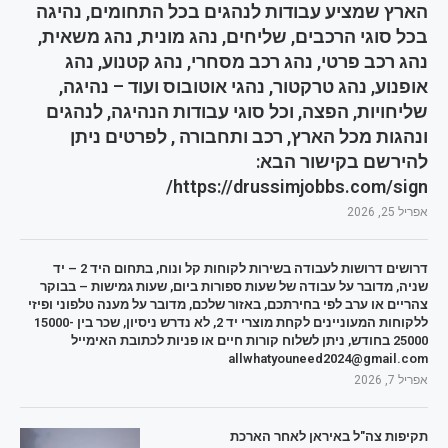
הארץ שמציע עבודות לנהגים בכל התחומים, נהיגה
בכל סוגי הרכבים, שליחים, נהג מונית, נהג משאית,
נהג רכב פרטי, נהג רכב מסחרי, נהג קטנוע, נהג
אופנוע, נהג טרקטור, נהגי אוטובוס ועוד – נהיגה,
שליחויות, הפצה, וכל סוגי עבודות הנהיגה, לנהגים
ונהגות מכל הארץ, רכב ותחבורה , לפרטים ניתן
להירשם בקישור הבא:
https://drussimjobbs.com/sign/
אפריל 25, 2026
דרושים דרושות לעבודה בשירות לקוחות קל ונוח, בתחום היד 2 – יד
שניה, מדובר על עבודה של שעות ספורות ביום, שעות גמישות – בבוקר
צהריים או ערב לפי בחירתכם, באזור שלכם, מדובר על מענה טלפוני ופיזי
ללקוחות המעוניינים לקחת מוצרי יד 2, לא נדרש ניסיון, שכר בין 15000-
25000 בחודש, ניתן לשלוח קורות חיים או פניות לכתובת האימייל
allwhatyouneed2024@gmail.com
אפריל 7, 2026
תקיפות צה"ל באיראן לאחר הארכת