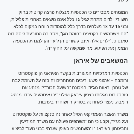
כולה.
המומחים מסבירים כי הכנופיות מנצלות פרצה קריטית בחוק
השוודי: ילדים מתחת לגיל 15 כלל אינם נושאים באחריות פלילית,
ובני 15 עד 18 נשלחים בדרך כלל למוסדות רווחה במקום לכלא.
"הם משתמשים בקטינים כחומת מגן", מסבירה התובעת ליסה דוס
סאנטוס, "ילדים אלה אינם קשורים הן ליעד והן למנהיג הכנופיה
המזמין את הפיגוע, מה שמקשה על החקירה".
המשאבים של איראן
הכנופיות המרכזיות המעורבות בקשר האיראני הן פוקסטרוט
ורומבה – ארגוני פשע יריבים המתחרים זה בזה על תשומת לבה
של טהרן. ראווה מג'יד, המכונה "השועל הכורדי", מנהיג את
פוקסטרוט מגלותו בצפון עיראק ואילו יריבו איסמעיל עבדו, מנהיג
רומבה, נעצר לאחרונה בטורקיה ושוחרר בערבות.
משרד האוצר האמריקאי הטיל לאחרונה סנקציות על פוקסטרוט
ועל מג'יד, וקבע כי הם "משתפים פעולה עם משרד המודיעין
והביטחון האיראני" ו"משתמשים באופן שגרתי בבני נוער" לביצוע