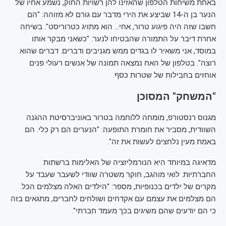
באחת משיחות הטלפון שהאזינו להן רשויות החוק, נשמע אחיו של
הנער בן ה-14 שביצע את הירי מדבר עם גורם לא מזוהה: "הם
חשבו שזה היה פיגוע טרור, אחי… הוא מתויג כטרוריסט". בשיחה
אחרת דיבר על התמורה שהבטיחו לנער: "כשאני מבקר אותו
במוסד, אני משאיר לו בגדים ממש מגניבים ודברים. דברים שהוא
רוצה". בטלפון של האח נמצאה תמונה של אנשים רעולי פנים
אוחזים בחבילות של שטרות כסף.
"המשחק" המסוכן
מגנוס רנסטורפ, מומחה ללוחמה בטרור באוניברסיטת ההגנה
השוודית, מסביר את חומרת התופעה: "הנערים הם רק כלי. הם
באמת מעין נלחצים לעשות את זה".
מדאיגה במיוחד היא הנורמליזציה של האלימות ברשתות
החברתיות. לואי מוהגב, חוקר משטרה שוודי לשעבר שעבד על
מקרים של ילדים בכנופיות, מספר: "הילדים האלה מצלמים הכל.
הם מצלמים את עצמם עם אקדחים ושולחים לחברים, מתגאים בזה
כי הם יודעים שהם משיגים בכך מעמד חברתי".