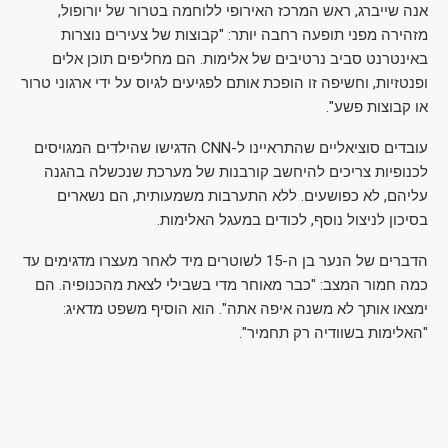
אנה שייברג, ראש המרכז האירופי ללוחמה בטרור של יורופול,
מזהירה מפני תופעה רחבה יותר: "קבוצות של צעירים נוצרות
באינטרנט סביב נרטיבים של אלימות. הם מחליפים תוכן אלים
ופנטזיות, וחשיפה זו הופכת אותם לפגיעים לגיוס על ידי ארגוני טרור
או קבוצות פשע".
עובדים סוציאליים שהתראיינו ל-CNN הדגישו שהילדים המגויסים
לכנופיות צריכים להיחשב קורבנות של מערכת שנכשלה בהגנה
עליהם, לא כפושעים. ללא התערבות משמעותית, הם נשארים
בסיכון לניצול נוסף, לכודים במעגל האלימות.
הדברים של הנער בן ה-15 לשוטרים מיד לאחר מעצרו מדגימים עד
כמה חמור המצב: "כבר מאוחר מדי בשבילי לצאת מהכנופיה. הם
ימצאו אותך לא משנה איפה אתה". הוא הוסיף משפט מדאיג:
"האלימות בשוודיה רק תחמיר".