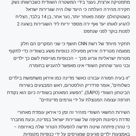
מתמטיקה ארצית, נעצר בידי המשטרה השוודית כשברשותו נשק.
חקירה מהירה העלתה כי היעד שלו היה שגרירות ישראל
בשטוקהולם. יממה מאוחר יותר, נער אחר, בן 14 בלבד, הצליח
להגיע לאותו יעד ואף ירה מספר יריות ליד השגרירות בשעה 2
לפנות בוקר לפני שנתפס.
תחקיר מיוחד של רשת CNN חושף כי שני המקרים הם חלק
ממגמה מטרידה: איראן מפעילה כנופיות פשע בשוודיה כדי לתקוף
מטרות ישראליות וגרוע מכך – הכנופיות מגייסות לשם כך ילדים
ובני נוער שהחוק השוודי אינו מאפשר להעניש בחומרה.
"זו בעיה חמורה עבורנו כאשר מדינה כמו איראן משתמשת בילדים
כשלוחים", אומר פרדריק הולסטרום, ראש המבצעים בשירות
הביטחון השוודי (SÄPO), "הפשע המאורגן בשוודיה כיום הוא נקודת
תורפה עצומה המנוצלת על ידי גורמים מדינתיים".
השירות החשאי השוודי מזהיר זה זמן כי איראן עומדת מאחורי
סדרת ניסיונות תקיפה של שגרירות ישראל במדינה, וכעת מתברר
כי טהרן פיתחה שיטה חדשה להפעלת הטרור שלה באירופה –
באמצעות ילדים פגיעים שמגויסים על ידי כנופיות מקומיות.