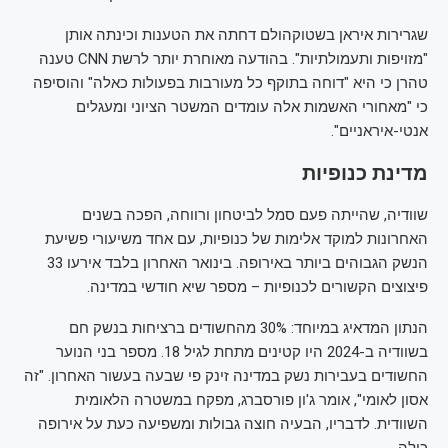
שגרירות איראן בשטוקהולם דחתה את הטענות וכינתה אותן
"מזויפות ותעמולתיות". בהודעה מאוחרת יותר לרשת CNN טענה
טהרן כי היא "דוחה בתוקף כל מעורבות בפעולות כאלה" והוסיפה
כי "מאחורי האשמות אלה עומדים המשטר הציוני ומעגלים
אנטי-איראניים".
מדינת כנופיות
שוודיה, שהייתה פעם סמל לביטחון ורווחה, הפכה בשנים
האחרונות למוקד אלימות של כנופיות, עם אחד משיעורי פשיעת
הנשק הגבוהים ביותר באירופה. בינואר האחרון בלבד אירעו 33
פיצוצים הקשורים לכנופיות – מספר שיא חודשי במדינה.
הנתון המדאיג במיוחד: 30% מהחשודים ברציחות בנשק חם
בשוודיה ב-2024 היו קטינים מתחת לגיל 18. מספר בני הנוער
החשודים בעבירות נשק במדינה זינק פי שבעה בעשור האחרון. "זה
אסון לאומי", אומר ג'ון פורסברג, מפקח במשטרה הלאומית
השוודית. לדבריו, הבעיה חוצה גבולות ומשפיעה כעת על אירופה