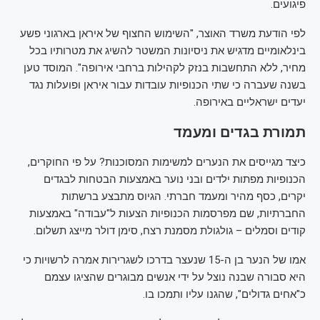
פיגועים.
לפי הודעת משרד האוצר, "השימוש החצוף של איראן בארגוני פשע
בינלאומיים מדגיש את ניסיונות המשטר להשיג את מטרותיו בכל
מחיר, ללא התחשבות בנזק לקהילות ברחבי אירופה". המוסד טען
בשנה שעברה כי שתי הכנופיות עובדות עבור איראן ופועלות נגד
יעדים ישראליים באירופה.
תמורת בגדים ומעמד
כיצד מגייסים את הנערים למשימות המסוכנות? על פי החוקרים,
הכנופיות מפתות ילדים ובני נוער באמצעות הבטחות לבגדים
יקרים, כסף מהיר ומעמד חברתי. הגיוס מתבצע ברשתות
החברתיות, שם מפרסמות הכנופיות הצעות ל"עבודה" באמצעות
קודים וסמלים – גולגולת מסמנת רצח, סימן דולר מייצג תשלום.
אמו של הנער בן ה-15 שנעצר בדרכו לשגרירות אמרה לרשויות כי
היא סבורה שבנה נוצל על ידי אנשים מבוגרים שהציגו עצמם
כ"אחים גדולים", שהגנו עליו ותמכו בו.