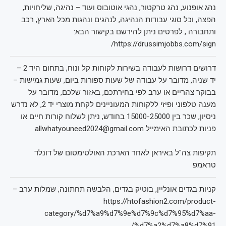
נהג אופנוע, נהג טרקטור, נהגי אוטובוס ועוד – נהיגה, שליחויות,
הפצה, וכל סוגי עבודות הנהיגה, לנהגים ונהגות מכל הארץ, רכב
ותחבורה , לפרטים ניתן להירשם בקישור הבא:
https://drussimjobbs.com/sign/
דרושים דרושות לעבודה בשירות לקוחות קל ונוח, בתחום היד 2 –
יד שניה, מדובר על עבודה של שעות ספורות ביום, שעות גמישות –
בבוקר צהריים או ערב לפי בחירתכם, באזור שלכם, מדובר על
מענה טלפוני ופיזי ללקוחות המעוניינים לקחת מוצרי יד 2, לא נדרש
ניסיון, שכר בין 15000-25000 בחודש, ניתן לשלוח קורות חיים או
פניות לכתובת האימייל allwhatyouneed2024@gmail.com
תקיפות צה"ל באיראן לאחר הארכת האולטימטום של דונלד
טראמפ
קניות בגדים אונליין, בוטיק בגדים, הלבשה תחתונה, שמלות ערב –
https://htofashion2.com/product-
category/%d7%a9%d7%9e%d7%9c%d7%95%d7%aa-
%d7%a2%d7%a8%d7%91/