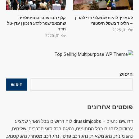
לא צריך להיות שמאלני כדי להבין
קלף ההרעבה: המניפולציה
– הליכוד בשפל היסטורי
שחמאס שמר לרגע הנכון | עדן-טל
חדד
יולי 31, 2025
יולי 31, 2025
חיפוש
חיפוש
פוסטים אחרונים
דרושים נהגים – drussimjobbs לוח דרושים בכל הארץ שמציע
עבודות לנהגים בכל התחומים, נהיגה בכל סוגי הרכבים, שליחים,
נהג מונית, נהג משאית, נהג רכב פרטי, נהג רכב מסחרי, נהג קטנוע,