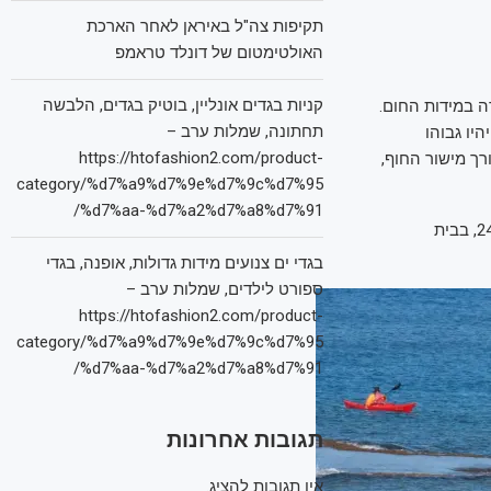
תקיפות צה"ל באיראן לאחר הארכת
האולטימטום של דונלד טראמפ
קניות בגדים אונליין, בוטיק בגדים, הלבשה
 במידות החום.
תחתונה, שמלות ערב –
היו גבוהו
https://htofashion2.com/product-
רך מישור החוף,
category/%d7%a9%d7%9e%d7%9c%d7%95
%d7%aa-%d7%a2%d7%a8%d7%91/
מידות החום בתל אביב יגיעו ל-27 מעלות, בירושלים–25, בחיפה–25, בטבריה–27, בצפת–24, בבית
בגדי ים צנועים מידות גדולות, אופנה, בגדי
ספורט לילדים, שמלות ערב –
https://htofashion2.com/product-
category/%d7%a9%d7%9e%d7%9c%d7%95
%d7%aa-%d7%a2%d7%a8%d7%91/
תגובות אחרונות
אין תגובות להציג.