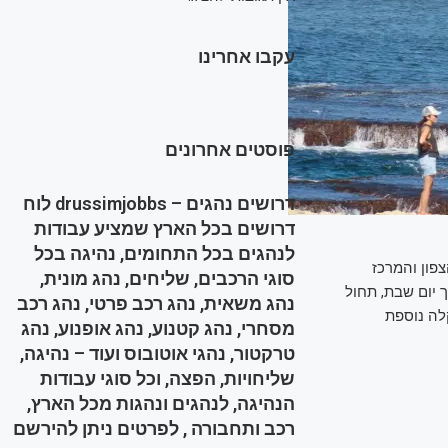
עקבו אחרינו
פוסטים אחרונים
דרושים נהגים – drussimjobbs לוח
דרושים בכל הארץ שמציע עבודות
לנהגים בכל התחומים, נהיגה בכל
פון והמרכז
סוגי הרכבים, שליחים, נהג מונית,
ך יום שבת, תחול
נהג משאית, נהג רכב פרטי, נהג רכב
קלה נוספת
מסחרי, נהג קטנוע, נהג אופנוע, נהג
טרקטור, נהגי אוטובוס ועוד – נהיגה,
שליחויות, הפצה, וכל סוגי עבודות
הנהיגה, לנהגים ונהגות מכל הארץ,
רכב ותחבורה , לפרטים ניתן להירשם