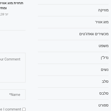
תחזית מזג אוויר
ומתע
מוזיקה
יוני 28, 2025
מזג אוויר
מכשירים וגאדג'טים
משפט
נדל"ן
נשים
סלב
סלבס
ספורט
me I comment.