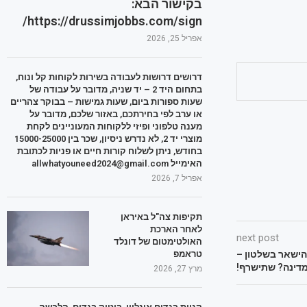
בקישור הבא:
https://drussimjobbs.com/sign/
אפריל 25, 2026
דרושים דרושות לעבודה בשירות לקוחות קל ונוח,
בתחום היד 2 – יד שניה, מדובר על עבודה של
שעות ספורות ביום, שעות גמישות – בבוקר צהריים
או ערב לפי בחירתכם, באזור שלכם, מדובר על
מענה טלפוני ופיזי ללקוחות המעוניינים לקחת
מוצרי יד 2, לא נדרש ניסיון, שכר בין 15000-25000
בחודש, ניתן לשלוח קורות חיים או פניות לכתובת
האימייל allwhatyouneed2024@gmail.com
אפריל 7, 2026
תקיפות צה"ל באיראן
לאחר הארכת
next post
האולטימטום של דונלד
טראמפ
להישאר בשלטון –
מדינה? שתישרף!
מרץ 27, 2026