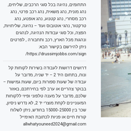
התחומים, נהיגה בכל סוגי הרכבים, שליחים,
נהג מונית, נהג משאית, נהג רכב פרטי, נהג
רכב מסחרי, נהג קטנוע, נהג אופנוע, נהג
טרקטור, נהגי אוטובוס ועוד – נהיגה, שליחויות,
הפצה, וכל סוגי עבודות הנהיגה, לנהגים
ונהגות מכל הארץ, רכב ותחבורה , לפרטים
ניתן להירשם בקישור הבא:
https://drussimjobbs.com/sign/
דרושים דרושות לעבודה בשירות לקוחות קל
ונוח, בתחום היד 2 – יד שניה, מדובר על
עבודה של שעות ספורות ביום, שעות גמישות –
בבוקר צהריים או ערב לפי בחירתכם, באזור
שלכם, מדובר על מענה טלפוני ופיזי ללקוחות
המעוניינים לקחת מוצרי יד 2, לא נדרש ניסיון,
שכר בין 15000-25000 בחודש, ניתן לשלוח
קורות חיים או פניות לכתובת האימייל
allwhatyouneed2024@gmail.com