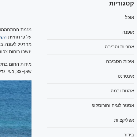
קטגוריות
אוכל
מגמת ההתחממות 
אופנה
על פי תחזית
השיר
מהרגיל לעונה. בש
אחריות וסביבה
ינשבו רוחות צפוני
איכות הסביבה
שאן–33, בעין גדי–32, בבאר שבע–30, במצפה רמון–27 ובאילת–34.
אינטרנט
אמנות ובמה
אסטרולוגיה והורוסקופ
אפליקציות
בידור