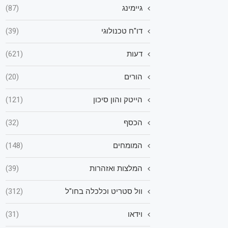
גיימינג
(87)
דו"ח טכנולוגי
(39)
דעות
(621)
הורים
(20)
הייטק והון סיכון
(121)
הכסף
(32)
המומחים
(148)
המלצות ואזהרות
(39)
וול סטריט וכלכלה בחו"ל
(312)
וידאו
(31)