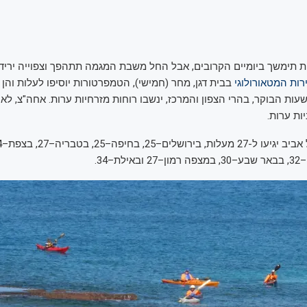
תימשך ביומיים הקרובים, אבל החל משבת המגמה תתהפך וצפוייה ירידה
ות המטאורולוגי
בבית דגן, מחר (חמישי), הטמפרטורות יוסיפו לעלות והן י
עות הבוקר, בהרי הצפון והמרכז, ינשבו רוחות מזרחיות ערות. אחה"צ, לאו
ות ערות.