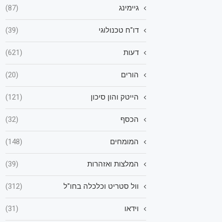
גיימינג
(87)
דו"ח טכנולוגי
(39)
דעות
(621)
הורים
(20)
הייטק והון סיכון
(121)
הכסף
(32)
המומחים
(148)
המלצות ואזהרות
(39)
וול סטריט וכלכלה בחו"ל
(312)
וידאו
(31)