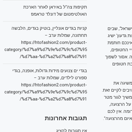
תקיפות צה"ל באיראן לאחר הארכת
האולטימטום של דונלד טראמפ
קניות בגדים אונליין, בוטיק בגדים, הלבשה
ישראל', שבים
תחתונה, שמלות ערב –
גדעון' ישיג
https://htofashion2.com/product-
אינכם חותמת
category/%d7%a9%d7%9e%d7%9c%d7%95
י החטופים,
%d7%aa-%d7%a2%d7%a8%d7%91/
. אסור לשפוך
בת חטופים
בגדי ים צנועים מידות גדולות, אופנה, בגדי
ספורט לילדים, שמלות ערב –
משיגה את
https://htofashion2.com/product-
ים לקיים זאת.
category/%d7%a9%d7%9e%d7%9c%d7%95
משיך לגור מטר
%d7%aa-%d7%a2%d7%a8%d7%91/
על הרצועה,
מה. אין לכם
תגובות אחרונות
ום מהרצועה".
אין תגובות להציג.