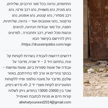
התחומים, נהיגה בכל סוגי הרכבים, שליחים,
נהג מונית, נהג משאית, נהג רכב פרטי, נהג
רכב מסחרי, נהג קטנוע, נהג אופנוע, נהג
טרקטור, נהגי אוטובוס ועוד – נהיגה, שליחויות,
הפצה, וכל סוגי עבודות הנהיגה, לנהגים
ונהגות מכל הארץ, רכב ותחבורה , לפרטים
ניתן להירשם בקישור הבא:
https://drussimjobbs.com/sign/
דרושים דרושות לעבודה בשירות לקוחות קל
ונוח, בתחום היד 2 – יד שניה, מדובר על
עבודה של שעות ספורות ביום, שעות גמישות –
בבוקר צהריים או ערב לפי בחירתכם, באזור
שלכם, מדובר על מענה טלפוני ופיזי ללקוחות
המעוניינים לקחת מוצרי יד 2, לא נדרש ניסיון,
שכר בין 15000-25000 בחודש, ניתן לשלוח
קורות חיים או פניות לכתובת האימייל
allwhatyouneed2024@gmail.com