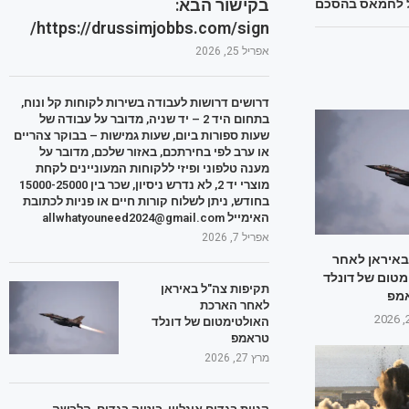
בקישור הבא:
ל לחמאס בהסכם
https://drussimjobbs.com/sign/
אפריל 25, 2026
דרושים דרושות לעבודה בשירות לקוחות קל ונוח,
בתחום היד 2 – יד שניה, מדובר על עבודה של
שעות ספורות ביום, שעות גמישות – בבוקר צהריים
או ערב לפי בחירתכם, באזור שלכם, מדובר על
מענה טלפוני ופיזי ללקוחות המעוניינים לקחת
מוצרי יד 2, לא נדרש ניסיון, שכר בין 15000-25000
בחודש, ניתן לשלוח קורות חיים או פניות לכתובת
האימייל allwhatyouneed2024@gmail.com
אפריל 7, 2026
באיראן לאחר
טום של דונלד
תקיפות צה"ל באיראן
מפ
לאחר הארכת
האולטימטום של דונלד
טראמפ
מרץ 27, 2026