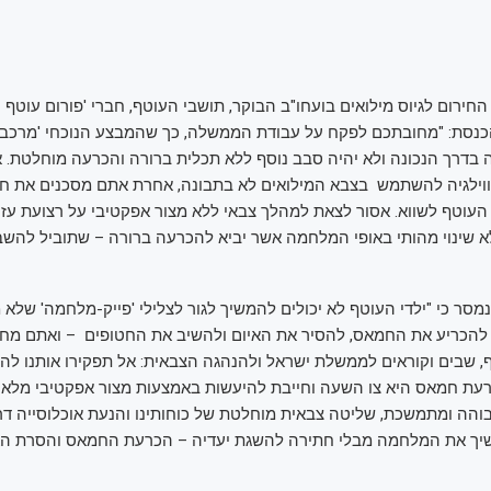
החירום לגיוס מילואים בועחו"ב הבוקר, תושבי העוטף, חברי 'פורום עוטף 
כנסת: "מחובתכם לפקח על עבודת הממשלה, כך שהמבצע הנוכחי 'מרכבות 
בדרך הנכונה ולא יהיה סבב נוסף ללא תכלית ברורה והכרעה מוחלטת. 
ריווילגיה להשתמש בצבא המילואים לא בתבונה, אחרת אתם מסכנים את חי
העוטף לשווא. אסור לצאת למהלך צבאי ללא מצור אפקטיבי על רצועת עזה
לא שינוי מהותי באופי המלחמה אשר יביא להכרעה ברורה – שתוביל להש
מסר כי "ילדי העוטף לא יכולים להמשיך לגור לצלילי 'פייק-מלחמה' שלא 
הכריע את החמאס, להסיר את האיום ולהשיב את החטופים – ואתם מחויב
ף, שבים וקוראים לממשלת ישראל ולהנהגה הצבאית: אל תפקירו אותנו לה
רעת חמאס היא צו השעה וחייבת להיעשות באמצעות מצור אפקטיבי מלא 
והה ומתמשכת, שליטה צבאית מוחלטת של כוחותינו והנעת אוכלוסייה דרו
ך את המלחמה מבלי חתירה להשגת יעדיה – הכרעת החמאס והסרת האי