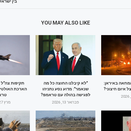
בין ישרא
YOU MAY ALSO LIKE
מחאה באיראן:
"לא קיבלנו החוצה כל מה
תקיפות צה"ל 
 איום חיצוני?
שנאמר": מדוע נסע נתניהו
הארכת האולטימ
לפגישה בהולה עם טראמפ?
טרא
פברואר 13, 2026
מרץ 27, 2026