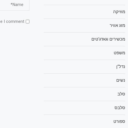
מוזיקה
me I comment.
מזג אוויר
מכשירים וגאדג'טים
משפט
נדל"ן
נשים
סלב
סלבס
ספורט