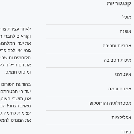
קטגוריות
אוכל
לאחר עצירת צווי 
אופנה
וקוראים לחברי ה
את יעדי המלחמה 
אחריות וסביבה
גומי. אין לכם פ
הלוחמים ותושבי 
איכות הסביבה
את דם חיילינו ל
ומיטוט חמאס.
אינטרנט
בהודעת הפורום נ
אמנות ובמה
יעדיה! הבטחתם ל
אנו, תושבי העוט
אסטרולוגיה והורוסקופ
מאויב רצחני! הכ
עצימות לחימה גב
אפליקציות
את המנדט להמשי
בידור