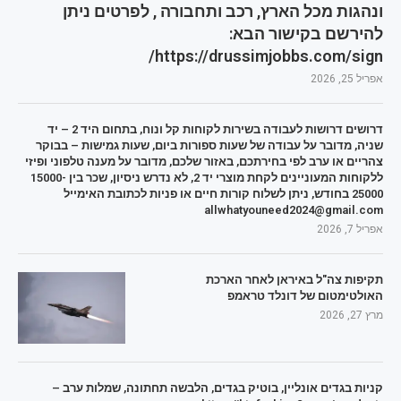
ונהגות מכל הארץ, רכב ותחבורה , לפרטים ניתן
להירשם בקישור הבא:
https://drussimjobbs.com/sign/
אפריל 25, 2026
דרושים דרושות לעבודה בשירות לקוחות קל ונוח, בתחום היד 2 – יד
שניה, מדובר על עבודה של שעות ספורות ביום, שעות גמישות – בבוקר
צהריים או ערב לפי בחירתכם, באזור שלכם, מדובר על מענה טלפוני ופיזי
ללקוחות המעוניינים לקחת מוצרי יד 2, לא נדרש ניסיון, שכר בין 15000-
25000 בחודש, ניתן לשלוח קורות חיים או פניות לכתובת האימייל
allwhatyouneed2024@gmail.com
אפריל 7, 2026
תקיפות צה"ל באיראן לאחר הארכת
האולטימטום של דונלד טראמפ
מרץ 27, 2026
קניות בגדים אונליין, בוטיק בגדים, הלבשה תחתונה, שמלות ערב –