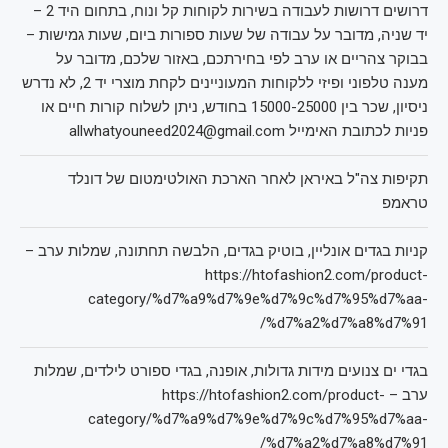
דרושים דרושות לעבודה בשירות לקוחות קל ונוח, בתחום היד 2 –
יד שניה, מדובר על עבודה של שעות ספורות ביום, שעות גמישות –
בבוקר צהריים או ערב לפי בחירתכם, באזור שלכם, מדובר על
מענה טלפוני ופיזי ללקוחות המעוניינים לקחת מוצרי יד 2, לא נדרש
ניסיון, שכר בין 15000-25000 בחודש, ניתן לשלוח קורות חיים או
פניות לכתובת האימייל allwhatyouneed2024@gmail.com
תקיפות צה"ל באיראן לאחר הארכת האולטימטום של דונלד
טראמפ
קניות בגדים אונליין, בוטיק בגדים, הלבשה תחתונה, שמלות ערב –
https://htofashion2.com/product-
category/%d7%a9%d7%9e%d7%9c%d7%95%d7%aa-
%d7%a2%d7%a8%d7%91/
בגדי ים צנועים מידות גדולות, אופנה, בגדי ספורט לילדים, שמלות
ערב – https://htofashion2.com/product-
category/%d7%a9%d7%9e%d7%9c%d7%95%d7%aa-
%d7%a2%d7%a8%d7%91/