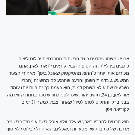
אם יש משהו שמדגים כיצד הרשתות החברתיות יכולות ליצור
כוכבים בין לילה, זה הסיפור הבא: קוראים לו
אור לאון
. אתם
מכירים אותו יותר כ"ההוא מהטיקטוק שאוכל ביפן". מאחורי הצעיר
המשעשע, בדמות השנון והרעב שהרגע קם מהשינה (חבריו
נשבעים שהוא לא משחק דמות, הוא באמת כך גם ביום יום) עומד
אור לאון, בן 24, תושב יהוד, שעד לפני כחודש מכר בחנות שווארמה
בבני ברק, והחליט לטוס לטיול שאחרי צבא, למשך 31 ימים
לקוריאה ויפן.
הוא הבטיח לחבריו בארץ שיעלה וולוג אוכל. כשהוא מצויד ברשימה
ארוכה של כתובות של מסעדות ומאכלים, הוא החל לבלוס ללא סוף