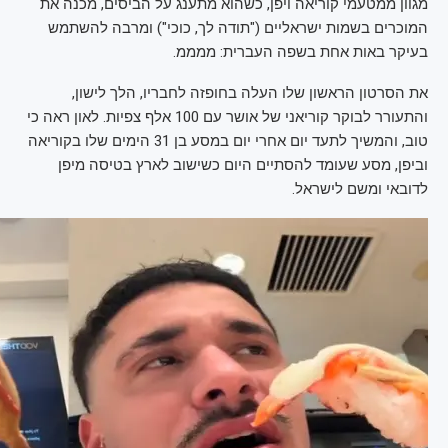
מגוון ממטעמי קוריאה ויפן, כשהוא מתענג על הביסים, מכנה את
המוכרים בשמות ישראליים ("תודה לך, כוכי") ומרבה להשתמש
בעיקר באות אחת בשפה העברית: ממממ.
את הסרטון הראשון שלו העלה בחופזה לחבריו, הלך לישון,
והתעורר לבוקר קוריאני של אושר עם 100 אלף צפיות. לאון ראה כי
טוב, והמשיך לתעד יום אחרי יום במסע בן 31 הימים שלו בקוריאה
וביפן, מסע שעומד להסתיים היום כשישוב לארץ בטיסה מיפן
לדובאי ומשם לישראל.