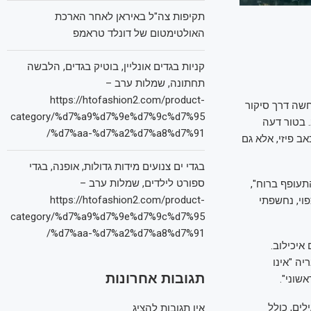
תקיפות צה"ל באיראן לאחר הארכת
האולטימטום של דונלד טראמפ
קניות בגדים אונליין, בוטיק בגדים, הלבשה
תחתונה, שמלות ערב –
https://htofashion2.com/product-
שה דרך סיקור
category/%d7%a9%d7%9e%d7%9c%d7%95
 בטור דעה
%d7%aa-%d7%a2%d7%a8%d7%91/
ב פיזי, אלא גם
בגדי ים צנועים מידות גדולות, אופנה, בגדי
ספורט לילדים, שמלות ערב –
תעופף ברוח",
https://htofashion2.com/product-
וי, נחשפתי
category/%d7%a9%d7%9e%d7%9c%d7%95
%d7%aa-%d7%a2%d7%a8%d7%91/
יכילוב.
ה "אינו
תגובות אחרונות
ים, כולל
אין תגובות להציג.