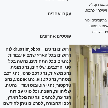
במסדרון, לא
יעילה", כתבה.
עקבו אחרינו
ני בתקציבים וכוח
ום ביטחוני
ת ייעודית
פוסטים אחרונים
דרושים נהגים – drussimjobbs לוח
דרושים בכל הארץ שמציע עבודות
לנהגים בכל התחומים, נהיגה בכל
סוגי הרכבים, שליחים, נהג מונית,
נהג משאית, נהג רכב פרטי, נהג רכב
מסחרי, נהג קטנוע, נהג אופנוע, נהג
טרקטור, נהגי אוטובוס ועוד – נהיגה,
שליחויות, הפצה, וכל סוגי עבודות
הנהיגה, לנהגים ונהגות מכל הארץ,
רכב ותחבורה , לפרטים ניתן להירשם