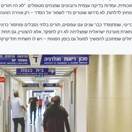
כותית, עמדות בדיקה עצמית ורובוטים שמנחים מטופלים. "לא היו תורים 
חוץ לדלתות, לא נדרשו שוטרים כדי לשמור על הסדר – רק אווירה רגועה ו
וד ל־NHS הבריטי, שמתמודד כבר שנים עם עומסים, תורים בלתי נסבלים ומחסור כרו
ארת מערכת ישראלית שמצליחה לא רק לתפקד, אלא להצטיין, גם תחת אי
חולים שמתוכנן להמשיך לפעול גם בזמן הפגזות – ויש לו תשתית תת־קרקעי