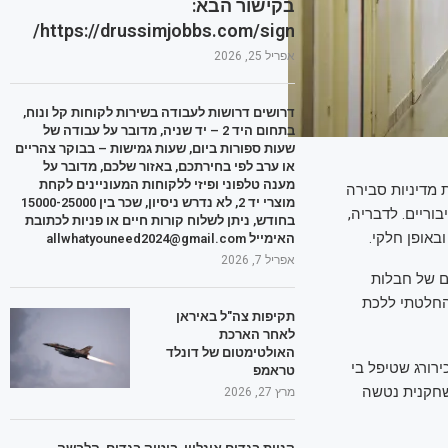
בקישור הבא:
https://drussimjobbs.com/sign/
אפריל 25, 2026
דרושים דרושות לעבודה בשירות לקוחות קל ונוח,
בתחום היד 2 – יד שניה, מדובר על עבודה של
שעות ספורות ביום, שעות גמישות – בבוקר צהריים
או ערב לפי בחירתכם, באזור שלכם, מדובר על
מענה טלפוני ופיזי ללקוחות המעוניינים לקחת
 מדיניות סבירה
מוצרי יד 2, לא נדרש ניסיון, שכר בין 15000-25000
וריים. לדבריה,
בחודש, ניתן לשלוח קורות חיים או פניות לכתובת
באופן חלקי.
האימייל allwhatyouneed2024@gmail.com
אפריל 7, 2026
ם של חבלות
החלטתי ללכת
תקיפות צה"ל באיראן
לאחר הארכת
האולטימטום של דונלד
רורג שטיפל בי
טראמפ
השחקנית נטשה
מרץ 27, 2026