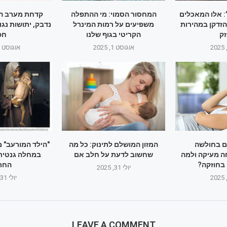
 אלו המאכלים
המחסור הסמוי: מי ההתפלה
קדחת מערב הנ
זדקן במהירות
משפיעים על רמות המינרל
נדבק, יתושות נג
ק
הקריטי בגוף שלנו
חפ
אוגוסט 1, 2025
אוגוסט 1, 2025
ם בחולשה
המזון המושלם לתינוק: כל מה
"הילד המורעב" 
ה מעיקה ולמה
שחשוב לדעת על חלב אם
במחלה גנטית 
בחוזקה?
החר
יולי 31, 2025
יולי 31, 2025
LEAVE A COMMENT