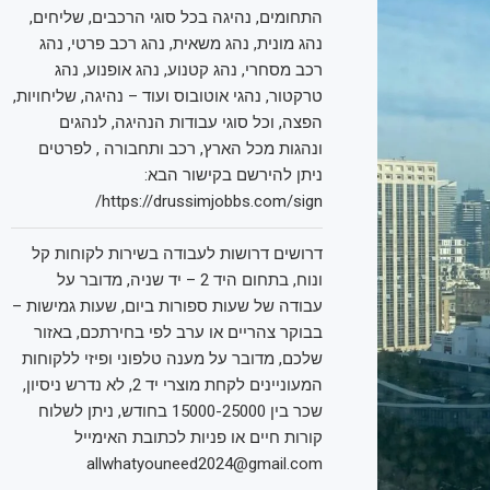
התחומים, נהיגה בכל סוגי הרכבים, שליחים,
נהג מונית, נהג משאית, נהג רכב פרטי, נהג
רכב מסחרי, נהג קטנוע, נהג אופנוע, נהג
טרקטור, נהגי אוטובוס ועוד – נהיגה, שליחויות,
הפצה, וכל סוגי עבודות הנהיגה, לנהגים
ונהגות מכל הארץ, רכב ותחבורה , לפרטים
ניתן להירשם בקישור הבא:
https://drussimjobbs.com/sign/
דרושים דרושות לעבודה בשירות לקוחות קל
ונוח, בתחום היד 2 – יד שניה, מדובר על
עבודה של שעות ספורות ביום, שעות גמישות –
בבוקר צהריים או ערב לפי בחירתכם, באזור
שלכם, מדובר על מענה טלפוני ופיזי ללקוחות
המעוניינים לקחת מוצרי יד 2, לא נדרש ניסיון,
שכר בין 15000-25000 בחודש, ניתן לשלוח
קורות חיים או פניות לכתובת האימייל
allwhatyouneed2024@gmail.com