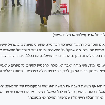
וב תל אביב (צילום: אבשלום ששוני)
נו חוסך ביקורת על המערכת הבריטית. אוקשוט טוענת כי בישראל קיימת
מראש מתיירים, מה שמקל על המערכת ומונע ניצול מיותר של משאבים ציב
הטיפול לרוב ניתן גם לתיירים – והתשלום, אם בכלל, נגבה רק בדיעבד ו
ני מגזימה", היא מודה, "אבל לא יכולתי להפסיק לחשוב על מקרים טראגיי
מו באסון. בבית המלון, לבד, בלי לדעת מילה בעברית – פשוט נבהלתי ו
יא אף מציינת לשבח את הגישה האנושית והמקצועית של הרופאים: "הכי
 אנגלית רהוטה והפגין סבלנות לכל השאלות שלי – אפילו כשהזכרתי את 
ה לאחר חבלת ראש קלה שנראתה תחילה לא מסוכנת".