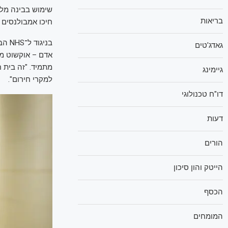
שימוש בבינה מלא
בריאות
חיכו אמבולנסים מ
בניג
גאדג'טים
אדם – אוקשוט מת
מתמיד. "זה בית 
גיימינג
למקרי חירום".
דו"ח טכנולוגי
דעות
הורים
הייטק והון סיכון
הכסף
המומחים