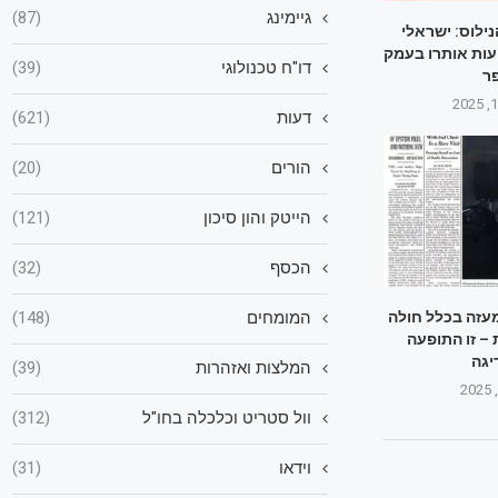
גיימינג
(87)
ילוס: ישראלי
ועות אותרו בעמק
דו"ח טכנולוגי
(39)
ר
דעות
(621)
הורים
(20)
הייטק והון סיכון
(121)
הכסף
(32)
המומחים
(148)
מעזה בכלל חולה
– זו התופעה
יגה
המלצות ואזהרות
(39)
וול סטריט וכלכלה בחו"ל
(312)
וידאו
(31)