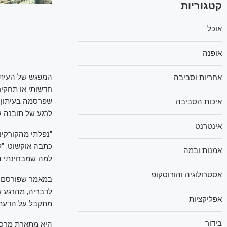
קטגוריות
אוכל
אופנה
המפגש של העיתו
אחריות וסביבה
חדשותי או תחקיר
שפרסמה בעיתון ה
איכות הסביבה
לרגע של תובנה ע
אינטרנט
"נפלתי מהקורקינ
כתבה אוקשוט. "לא
אמנות ובמה
למה שמבחינתי הו
אסטרולוגיה והורוסקופ
במאמר שפורסם בט
לדבריה, מהרגע ש
אפליקציות
מתקבל על הדעת בבריטניה
בידור
היא מתארת מרכז 