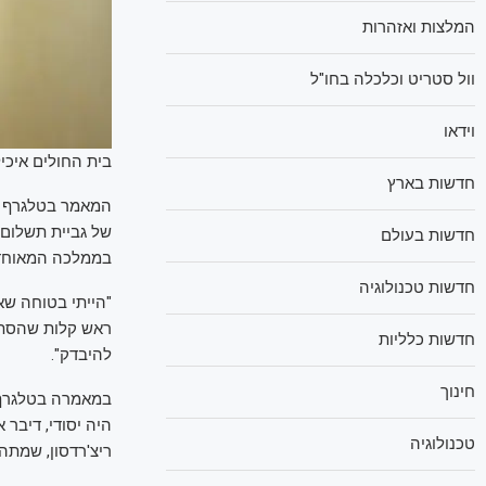
המלצות ואזהרות
וול סטריט וכלכלה בחו"ל
וידאו
בית החולים איכיל
חדשות בארץ
המאמר בטלגרף אי
של גביית תשלום 
חדשות בעולם
בממלכה המאוחדת 
חדשות טכנולוגיה
"הייתי בטוחה שא
ראש קלות שהסתיי
חדשות כלליות
להיבדק".
חינוך
במאמרה בטלגרף ה
היה יסודי, דיבר
טכנולוגיה
ריצ'רדסון, שמת