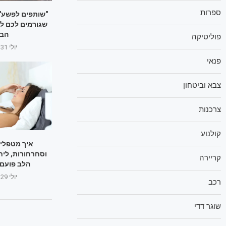
ספרות
"שותפים לפשע":
שגורמים לכם לה
הבז
פוליטיקה
יולי 31, 2025
פנאי
צבא וביטחון
צרכנות
קולנוע
איך מטפלי
וסחרחורות, ליח
קריירה
הלב פועם 
יולי 29, 2025
רכב
שוגר דדי