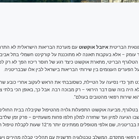
נאית הבריטית
איזבל אוקשוט
עם מערכת הבריאות הישראלית לא התרח
 עומק – אלא בעקבות תאונה לא מתוכננת על קורקינט חשמלי בתל אביב.
טלגרף הבריטי, מתארת אוקשוט כיצד רגע של חוסר ריכוז הפך לא רק לכא
ל הפערים העצומים בין שירותי הבריאות בישראל לבין אלו שבבריטניה.
ט תוך כדי נסיעה על הטיילת, כשסובבתי את הראש לעקוב אחרי כובע שה
 היה בזה שום דבר הירואי – רק מבוכה רבה. אבל כך, באופן הכי בלתי צפ
א שירות רפואי מהטובים בעולם".
לגרף, מביעה אוקשוט התפעלות גלויה מהטיפול שקיבלה בבית החולים א
בו הגיעה למיון ועד שחזרה למלון חלפו פחות משעתיים – פרק זמן שלדברי
, שם אלפי מטופלים ממתינים יותר מ־12 שעות לקבלת טיפול ראשוני".
רפואי מתקדם, המשלב טכנולוגיה חדשנית עם תהליכי קבלה מהירים ויעיל