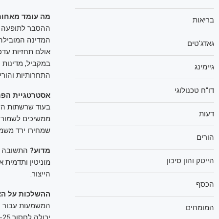
מה עומד מאחור
בריאות
גאדג'טים
במקביל, מדינות 
גיימינג
התחרותיות והורי
דו"ח טכנולוגי
אסטרטגיית הפר
בעוד שרשתות השי
דעות
שמחירו ירד משמע
הורים
מדוע?
התשובה נע
הייטק והון סיכון
מוניטין ותדמית 
הייצור.
הכסף
ההשלכות על הצ
המשמעות עבור ה
המומחים