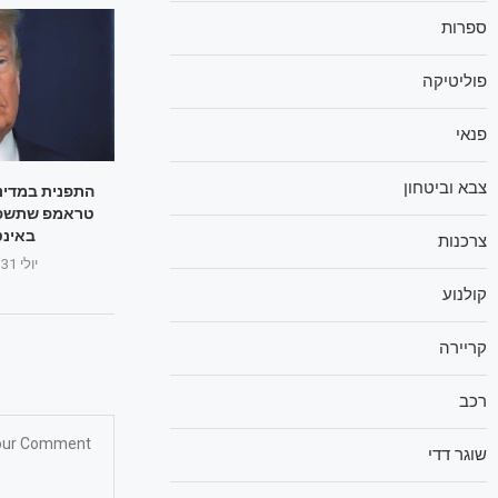
ספרות
פוליטיקה
פנאי
צבא וביטחון
התפנית במדינ
טראמפ שתשפיע
באינט
צרכנות
יולי 31, 2025
קולנוע
קריירה
רכב
שוגר דדי