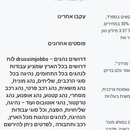
עקבו אחרינו
מן הזית. בשנת 2023, תנאי אקלים קשים בספרד,
המדינה המובילה בייצור שמן זית עולמי, גרמו לירידה חדה בתפוקה ולהתייקרות של יותר מ-30% במחירים.
אולם תחזיות עדכניות לעונת 2024/25 צופות גידול של 32% בתפוקה העולמית, עד לרמה של 3.37 מיליון טון.
ר את
פוסטים אחרונים
דרושים נהגים – drussimjobbs לוח
מרדכי",
דרושים בכל הארץ שמציע עבודות
באותו חומר גלם בדיוק
לנהגים בכל התחומים, נהיגה בכל
סוגי הרכבים, שליחים, נהג מונית,
נהג משאית, נהג רכב פרטי, נהג רכב
אמנות צרכנית,
מסחרי, נהג קטנוע, נהג אופנוע, נהג
משית בעלויות
טרקטור, נהגי אוטובוס ועוד – נהיגה,
שליחויות, הפצה, וכל סוגי עבודות
הנהיגה, לנהגים ונהגות מכל הארץ,
 במותג מוכר
רכב ותחבורה , לפרטים ניתן להירשם
ת צורכת כ-10 בקבוקי שמן זית בשנה, מדובר