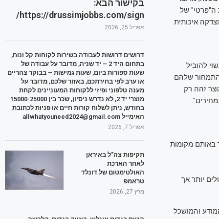
בקישור הבא:
הזית ה"פרטי" של
https://drussimjobbs.com/sign/
צדקה איכותית
אפריל 25, 2026
דרושים דרושות לעבודה בשירות לקוחות קל ונוח,
בתחום היד 2 – יד שניה, מדובר על עבודה של
וי להוביל
שעות ספורות ביום, שעות גמישות – בבוקר צהריים
 התמחור שלהם
או ערב לפי בחירתכם, באזור שלכם, מדובר על
וצר זהה רק
מענה טלפוני ופיזי ללקוחות המעוניינים לקחת
מוצרי יד 2, לא נדרש ניסיון, שכר בין 15000-25000
מחירים".
בחודש, ניתן לשלוח קורות חיים או פניות לכתובת
האימייל allwhatyouneed2024@gmail.com
אפריל 7, 2026
ר באותם מקומות
תקיפות צה"ל באיראן
לאחר הארכת
האולטימטום של דונלד
לים יותר אך
טראמפ
מרץ 27, 2026
מודע והמושכל