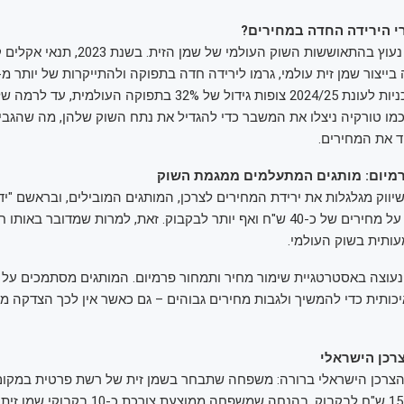
י הירידה החדה במחירים?
ההסבר לתופעה נעוץ בהתאוששות השוק העולמי של ש
כמו טורקיה ניצלו את המשבר כדי להגדיל את נתח השוק שלהן, מה שהגבי
ד את המחירים.
מיום: מותגים המתעלמים ממגמת השוק
ווק מגלגלות את ירידת המחירים לצרכן, המותגים המובילים, ובראשם "יד 
ממשיכים לשמור על מחירים של כ-40 ש"ח ואף יותר לבקבוק. זאת, למרות שמדובר 
ותית בשוק העולמי.
וצה באסטרטגיית שימור מחיר ותמחור פרמיום. המותגים מסתמכים על נ
איכותית כדי להמשיך ולגבות מחירים גבוהים – גם כאשר אין לכך הצדקה מ
רכן הישראלי
צרכן הישראלי ברורה: משפחה שתבחר בשמן זית של רשת פרטית במקום
יכולה לחסוך 15-25 ש"ח לבקבוק. בהנחה שמשפחה ממוצע