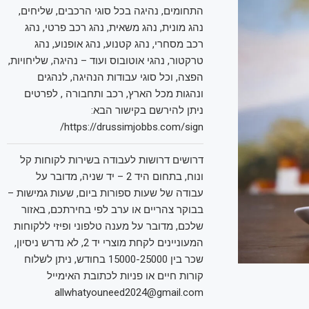
התחומים, נהיגה בכל סוגי הרכבים, שליחים,
נהג מונית, נהג משאית, נהג רכב פרטי, נהג
רכב מסחרי, נהג קטנוע, נהג אופנוע, נהג
טרקטור, נהגי אוטובוס ועוד – נהיגה, שליחויות,
הפצה, וכל סוגי עבודות הנהיגה, לנהגים
ונהגות מכל הארץ, רכב ותחבורה , לפרטים
ניתן להירשם בקישור הבא:
https://drussimjobbs.com/sign/
דרושים דרושות לעבודה בשירות לקוחות קל
ונוח, בתחום היד 2 – יד שניה, מדובר על
עבודה של שעות ספורות ביום, שעות גמישות –
בבוקר צהריים או ערב לפי בחירתכם, באזור
שלכם, מדובר על מענה טלפוני ופיזי ללקוחות
המעוניינים לקחת מוצרי יד 2, לא נדרש ניסיון,
שכר בין 15000-25000 בחודש, ניתן לשלוח
קורות חיים או פניות לכתובת האימייל
allwhatyouneed2024@gmail.com