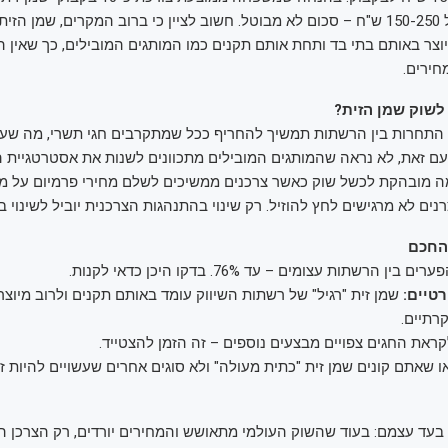
בחיסכון שנתי של 150-250 ש"ח – סכום לא מבוטל. חשוב לציין כי ברוב המקרים, שמן 
וצר באותם בתי בד ותחת אותם תקנים כמו המותגים המובילים, כך שאין ה
חירים.
לשוק שמן הזית?
 התחרות בין הרשתות תמשיך להחריף ככל שמתקרבים חגי תשרי, מה שעש
 עם זאת, לא נראה שהמותגים המובילים מתכוונים לשנות את אסטרטגיית
גמה מובהקת לכשל שוק כאשר צרכנים ממשיכים לשלם מחירי פרמיום על מ
נים לא מרגישים לחץ להוזיל. רק שינוי בהתנהגות הצרכנית יוביל לשינוי ב
החכם
רים בין הרשתות עצומים – עד 76%. בדקו היכן כדאי לקנות.
טיים:
שמן זית "רגיל" של רשתות השיווק עומד באותם תקנים ולרוב מיוצ
רתיים.
ראת החגים צפויים מבצעים נוספים – זה הזמן להצטייד.
ו שאתם קונים שמן זית "כתית מעולה" ולא סוגים אחרים שעשויים להיות זו
בעד עצמם: בעוד שהשוק העולמי מתאושש והמחירים יורדים, רק הצרכן ה