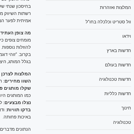
המלצות ואזהרות
רשתות השיווק מי
אמיתית לפער המ
וול סטריט וכלכלה בחו"ל
מה צופן העתיד 
וידאו
מומחים צופים כי
להוזלות נוספות.
חדשות בארץ
בקרוב. "זוהי דו
בגלל המותג, היצר
חדשות בעולם
המלצות לצרכן 
חדשות טכנולוגיה
השוו מחירים:
הפע
שקלו מותגים פר
חדשות כלליות
כמו המותגים היוק
נצלו מבצעים:
לק
חינוך
בדקו תוויות:
ודא
באיכות פחותה.
טכנולוגיה
הנתונים מדברים 