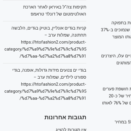
תקיפות צה"ל באיראן לאחר הארכת
האולטימטום של דונלד טראמפ
ות בתפוקה
קניות בגדים אונליין, בוטיק בגדים, הלבשה
, רשתות השיווק בישראל מציעות כעת שמן זית כתית מעולה במחירים שנמוכים ב-37%
תחתונה, שמלות ערב –
 אותו המוצר
https://htofashion2.com/product-
category/%d7%a9%d7%9e%d7%9c%d7%95
ם עלו, היצרנים
%d7%aa-%d7%a2%d7%a8%d7%91/
מותגים
בגדי ים צנועים מידות גדולות, אופנה, בגדי
ספורט לילדים, שמלות ערב –
https://htofashion2.com/product-
שיווק מובילות חושפת פערים
category/%d7%a9%d7%9e%d7%9c%d7%95
דרמטיים: ברשתות כמו רמי לוי, חצי חינם, יוחננוף ומחסני השוק, ניתן למצוא את המוצר במחיר של כ-20
%d7%aa-%d7%a2%d7%a8%d7%91/
ש"ח בלבד. מנגד, ברשתות אחרות המחיר עולה עד ל-34.90 ש"ח בפרשמרקט – פער מדהים של 76% לאותו
תגובות אחרונות
מעניין במיוחד הוא המקרה של מחסני השוק, שהוביל את מגמת ההוזלה עם ירידה של 55.6% במחיר
אין תגובות להציג.