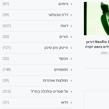
גיימינג
(87)
דו"ח טכנולוגי
(39)
דעות
(621)
הורים
(20)
בושם NeoRio XERJOFF דוראן
הייטק והון סיכון
(121)
הכסף
(32)
המומחים
(148)
המלצות ואזהרות
(39)
וול סטריט וכלכלה בחו"ל
(312)
וידאו
(31)