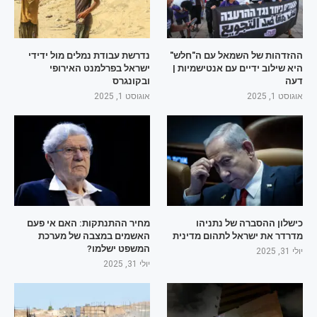
ההזדהות של השמאל עם ה"חלש"
נדרשת עבודת נמלים מול ידידי
היא שילוב ידיים עם אנטישמיות |
ישראל בפרלמנט האירופי
דעה
ובקונגרס
אוגוסט 1, 2025
אוגוסט 1, 2025
כישלון ההסברה של נתניהו
מחיר ההתנתקות: האם אי פעם
מדרדר את ישראל לתהום מדינית
האשמים במצבה של מערכת
המשפט ישלמו?
יולי 31, 2025
יולי 31, 2025