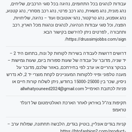
עבודות לנהגים בכל התחומים, נהיגה בכל סוגי הרכבים, שליחים,
נהג מונית, נהג משאית, נהג רכב פרטי, נהג רכב מסחרי, נהג קטנוע,
נהג אופנוע, נהג טרקטור, נהגי אוטובוס ועוד – נהיגה, שליחויות,
הפצה, וכל סוגי עבודות הנהיגה, לנהגים ונהגות מכל הארץ, רכב
ותחבורה , לפרטים ניתן להירשם בקישור הבא:
https://drussimjobbs.com/sign/
דרושים דרושות לעבודה בשירות לקוחות קל ונוח, בתחום היד 2 –
יד שניה, מדובר על עבודה של שעות ספורות ביום, שעות גמישות –
בבוקר צהריים או ערב לפי בחירתכם, באזור שלכם, מדובר על
מענה טלפוני ופיזי ללקוחות המעוניינים לקחת מוצרי יד 2, לא נדרש
ניסיון, שכר בין 15000-25000 בחודש, ניתן לשלוח קורות חיים או
פניות לכתובת האימייל allwhatyouneed2024@gmail.com
תקיפות צה"ל באיראן לאחר הארכת האולטימטום של דונלד
טראמפ
קניות בגדים אונליין, בוטיק בגדים, הלבשה תחתונה, שמלות ערב –
https://htofashion2.com/product-