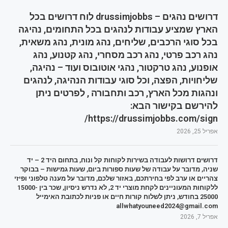
דרושים נהגים – drussimjobbs לוח דרושים בכל
הארץ שמציע עבודות לנהגים בכל התחומים, נהיגה
בכל סוגי הרכבים, שליחים, נהג מונית, נהג משאית,
נהג רכב פרטי, נהג רכב מסחרי, נהג קטנוע, נהג
אופנוע, נהג טרקטור, נהגי אוטובוס ועוד – נהיגה,
שליחויות, הפצה, וכל סוגי עבודות הנהיגה, לנהגים
ונהגות מכל הארץ, רכב ותחבורה , לפרטים ניתן
להירשם בקישור הבא:
https://drussimjobbs.com/sign/
אפריל 25, 2026
דרושים דרושות לעבודה בשירות לקוחות קל ונוח, בתחום היד 2 – יד
שניה, מדובר על עבודה של שעות ספורות ביום, שעות גמישות – בבוקר
צהריים או ערב לפי בחירתכם, באזור שלכם, מדובר על מענה טלפוני ופיזי
ללקוחות המעוניינים לקחת מוצרי יד 2, לא נדרש ניסיון, שכר בין 15000-
25000 בחודש, ניתן לשלוח קורות חיים או פניות לכתובת האימייל
allwhatyouneed2024@gmail.com
אפריל 7, 2026