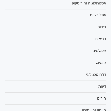
אסטרולוגיה והורוסקופ
אפליקציות
בידור
בריאות
גאדג'טים
גיימינג
דו"ח טכנולוגי
דעות
הורים
הייטק והון סיכון