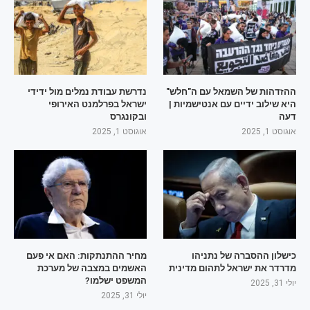
ההזדהות של השמאל עם ה"חלש"
נדרשת עבודת נמלים מול ידידי
היא שילוב ידיים עם אנטישמיות |
ישראל בפרלמנט האירופי
דעה
ובקונגרס
אוגוסט 1, 2025
אוגוסט 1, 2025
כישלון ההסברה של נתניהו
מחיר ההתנתקות: האם אי פעם
מדרדר את ישראל לתהום מדינית
האשמים במצבה של מערכת
המשפט ישלמו?
יולי 31, 2025
יולי 31, 2025