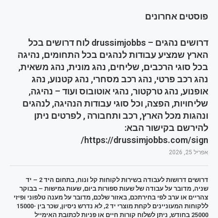
פוסטים אחרונים
דרושים נהגים – drussimjobbs לוח דרושים בכל
הארץ שמציע עבודות לנהגים בכל התחומים, נהיגה
בכל סוגי הרכבים, שליחים, נהג מונית, נהג משאית,
נהג רכב פרטי, נהג רכב מסחרי, נהג קטנוע, נהג
אופנוע, נהג טרקטור, נהגי אוטובוס ועוד – נהיגה,
שליחויות, הפצה, וכל סוגי עבודות הנהיגה, לנהגים
ונהגות מכל הארץ, רכב ותחבורה , לפרטים ניתן
להירשם בקישור הבא:
https://drussimjobbs.com/sign/
אפריל 25, 2026
דרושים דרושות לעבודה בשירות לקוחות קל ונוח, בתחום היד 2 – יד
שניה, מדובר על עבודה של שעות ספורות ביום, שעות גמישות – בבוקר
צהריים או ערב לפי בחירתכם, באזור שלכם, מדובר על מענה טלפוני ופיזי
ללקוחות המעוניינים לקחת מוצרי יד 2, לא נדרש ניסיון, שכר בין 15000-
25000 בחודש, ניתן לשלוח קורות חיים או פניות לכתובת האימייל