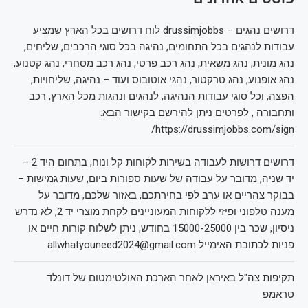
דרושים נהגים – drussimjobbs לוח דרושים בכל הארץ שמציע
עבודות לנהגים בכל התחומים, נהיגה בכל סוגי הרכבים, שליחים,
נהג מונית, נהג משאית, נהג רכב פרטי, נהג רכב מסחרי, נהג קטנוע,
נהג אופנוע, נהג טרקטור, נהגי אוטובוס ועוד – נהיגה, שליחויות,
הפצה, וכל סוגי עבודות הנהיגה, לנהגים ונהגות מכל הארץ, רכב
ותחבורה , לפרטים ניתן להירשם בקישור הבא:
https://drussimjobbs.com/sign/
דרושים דרושות לעבודה בשירות לקוחות קל ונוח, בתחום היד 2 –
יד שניה, מדובר על עבודה של שעות ספורות ביום, שעות גמישות –
בבוקר צהריים או ערב לפי בחירתכם, באזור שלכם, מדובר על
מענה טלפוני ופיזי ללקוחות המעוניינים לקחת מוצרי יד 2, לא נדרש
ניסיון, שכר בין 15000-25000 בחודש, ניתן לשלוח קורות חיים או
פניות לכתובת האימייל allwhatyouneed2024@gmail.com
תקיפות צה"ל באיראן לאחר הארכת האולטימטום של דונלד
טראמפ