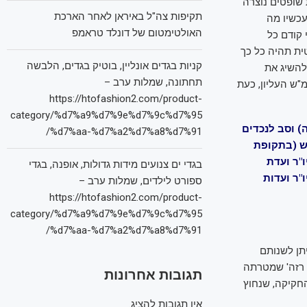
 שופטים נוצרה
תקיפות צה"ל באיראן לאחר הארכת
עכשיו מה
האולטימטום של דונלד טראמפ
קודם כל
ית תהיה כל כך
קניות בגדים אונליין, בוטיק בגדים, הלבשה
להשיג את
תחתונה, שמלות ערב –
"ש העליון, כעת
https://htofashion2.com/product-
category/%d7%a9%d7%9e%d7%9c%d7%95
 נפטרה) וסב לנכדים
%d7%aa-%d7%a2%d7%a8%d7%91/
"ש (בתקופת
"ר ועדת
בגדי ים צנועים מידות גדולות, אופנה, בגדי
 יו"ר ועדות
ספורט לילדים, שמלות ערב –
https://htofashion2.com/product-
category/%d7%a9%d7%9e%d7%9c%d7%95
%d7%aa-%d7%a2%d7%a8%d7%91/
תן לשנותם
ה רזה' שמטרתה
תגובות אחרונות
חקיקה, שנחוץ
אין תגובות להציג.