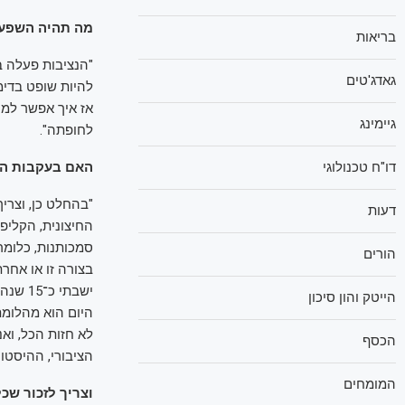
מה תהיה השפעת 
בריאות
"הנציבות פעלה בצ
גאדג'טים
להיות שופט בדימ
אז איך אפשר למנ
גיימינג
לחופתה".
דו"ח טכנולוגי
האם בעקבות המ
"בהחלט כן, וצרי
דעות
החיצונית, הקליפ
סמכותנות, כלומר
הורים
בצורה זו או אחרת
הייטק והון סיכון
היום הוא מהלומת
לא חזות הכל, וא
הכסף
הציבורי, ההיסטורי
המומחים
וצריך לזכור שכ