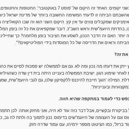
"אנו כאילו חיים בשני יקומים: האחד זה היקום של 'פוסט 7 באוקטובר': החטופו
השבתם הביתה זו לדעתי המשימה החשובה ביותר של מדינת ישראל כיום,
ימניקים שמקבלים צווים עד אין קץ. היקום השני הוא זה שבו הקואליציה
, בהדחת היועמ"שית וראש השב"כ. דובר שמקפיאים את כל זה בזמן המל
 יותר. האם זה הדבר הנכון, לשסע את הציבור בזמן מלחמה? כך שחיילינ
הביתה ורואים את הדריסה של כל המוסדות בידי הפוליטיקאים?".
את זה?
ץ ייתן את דעתו מה נכון ומה לא. גם אם לממשלה יש סמכות לסיים את כה
 לאחר שימוע הגון. ישיבת הממשלה בעניינו היתה בית דין שדה כשהגיליוט
ת. המילה 'הוגן' חייבת להיכנס ללקסיקון שלנו, גם לגבי היועמ"שית, ש
קצועיות ובענייניות".
פש כדי לעמוד במתקפה שהיא חווה.
 בביקורת ובקשיים, אבל דבר כזה עוד לא היה, ואני מחזק אותה. לכן חתמ
ס וגם על העצומה של היועמ"שים בדימוס. נכון לתמוך בה ולתת לה גב, כ
ד ברזל', כמו הציטוט מספר ירמיהו, עם עמוד שדרה חזק.