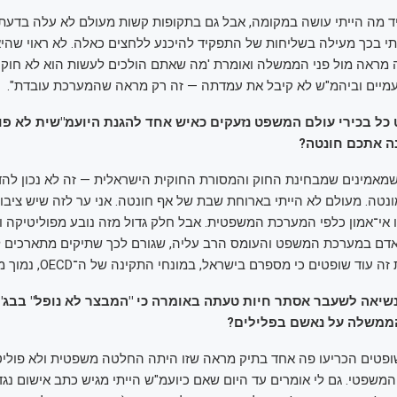
גיד מה הייתי עושה במקומה, אבל גם בתקופות קשות מעולם לא עלה בדעתי
תי בכך מעילה בשליחות של התפקיד להיכנע ללחצים כאלה. לא ראוי שהי
ראה מול פני הממשלה ואומרת 'מה שאתם הולכים לעשות הוא לא חוקי'.
מיים וביהמ"ש לא קיבל את עמדתה — זה רק מראה שהמערכת עובדת".
ל בכירי עולם המשפט נזעקים כאיש אחד להגנת היועמ"שית לא פו
ה אתכם חונטה?
מאמינים שמבחינת החוק והמסורת החוקית הישראלית — זה לא נכון להדי
נטה. מעולם לא הייתי בארוחת שבת של אף חונטה. אני ער לזה שיש ציבו
ו אי־אמון כלפי המערכת המשפטית. אבל חלק גדול מזה נובע מפוליטיקה ו
דם במערכת המשפט והעומס הרב עליה, שגורם לכך שתיקים מתארכים ל
וד שופטים כי מספרם בישראל, במונחי התקינה של ה־OECD, נמוך מאוד".
שיאה לשעבר אסתר חיות טעתה באומרה כי "המבצר לא נופל" בבג"
ממשלה על נאשם בפלילים?
עובדה ש־11 שופטים הכריעו פה אחד בתיק מראה שזו היתה החלטה משפטית ולא פולי
משפטי. גם לי אומרים עד היום שאם כיועמ"ש הייתי מגיש כתב אישום נגד 