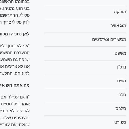
בכהונתו הראשונה
מוזיקה
פלילי. ההתרשמות
לדין פלילי צריך 
מזג אוויר
לאן נתניהו מכוון
מכשירים וגאדג'טים
"אני לא בוחן כליו
המערכת המשפטית
משפט
יש פה גם משמעות
אנו לא צריכים את
נדל"ן
למיניהם, החלשת
נשים
מה אתה חש אל מ
סלב
"זו גם עלילה וגם
אומר דיפ־סטייט 
סלבס
והעמיתים שלנו, מ
ספורט
שאלתי את עוזריי"