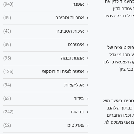
העמיד לדין את
אופנה
(943)
ה לבין העמדה לדין
בל כדי להעמיד
אחריות וסביבה
(39)
איכות הסביבה
(43)
אינטרנט
(39)
פוליטיזציה של
הפנימי גדל.
אמנות ובמה
(95)
 ועצמאית, ולכן
י ציון'
אסטרולוגיה והורוסקופ
(136)
אפליקציות
(94)
בידור
(63)
ספים. כאשר הוא
 כבתוך שלהם.
בריאות
(242)
י כ־50 שנה בשירות הציבורי, וכמו החברים
ם אני מעולם לא
גאדג'טים
(52)