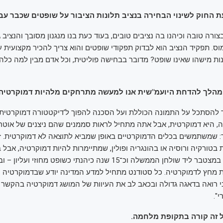
החוק לשינוי הבחירה בנציב תלונות הציבור על שופטים שכבר עב
ורה טובה וכיהנו בה נציבים טובים, בעוד כעת בנו מנגנון מסובך והנציב ג
וס. תפקיד הנציב הוא לבדוק תפקודי שופטים והוא צריך להכיר מקצועית 
ות מישהו שאינו שופט? מדובר בבחישה פוליטית, וכל אדם מבין למה כלה
הלך להדחת היועמ"שית אנו למעשה מתרחקים מלהיות דמוקרטיה
ך להסתכל על התמונה הכוללת ועל הסכנה להפוך ל'דיקטטורה דמוקרטית'.
ה, היא דמוקרטית, אבל אתה מתחיל לראות סממנים שהם ניצנים של אוטרי
: שמשתמשים בכלים הדמוקרטיים באופן שמביא לתוצאה לא דמוקרטית. ז
 בטורקיה ורוסיה או בהונגריה ופולין, שמתיימרות להיות דמוקרטיה, אבל ב
ישבתי כ־15 שנה במצטבר ליד שולחן הממשלה וכ־15 שנה כיהנתי כשופט מחו
 מחץ לדמוקרטיה. כל סטודנט מתחיל למדע המדינה יודע שבדמוקרטיה רו
ני רואה בדאגה גדולה ובכאב לב את העיוות של המושג דמוקרטיה בהקשר 
".
ל זה קורה בתקופת מלחמה.