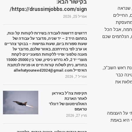
בקישור הבא:
ת והחטופים, שנראה
https://drussimjobbs.com/sign/
 החיילים
אפריל 25, 2026
 מתעסקת
חמה, אבל הכל
דרושים דרושות לעבודה בשירות לקוחות קל ונוח,
ו, הנלחמים שכם
בתחום היד 2 – יד שניה, מדובר על עבודה של
שעות ספורות ביום, שעות גמישות – בבוקר צהריים
או ערב לפי בחירתכם, באזור שלכם, מדובר על
מענה טלפוני ופיזי ללקוחות המעוניינים לקחת
מוצרי יד 2, לא נדרש ניסיון, שכר בין 15000-25000
בחודש, ניתן לשלוח קורות חיים או פניות לכתובת
ונת ראש השב"כ,
האימייל allwhatyouneed2024@gmail.com
ינה כבר
אפריל 7, 2026
ממלאת את
תקיפות צה"ל באיראן
לאחר הארכת
האולטימטום של דונלד
טראמפ
תי על העצומה
מרץ 27, 2026
י היא באמת