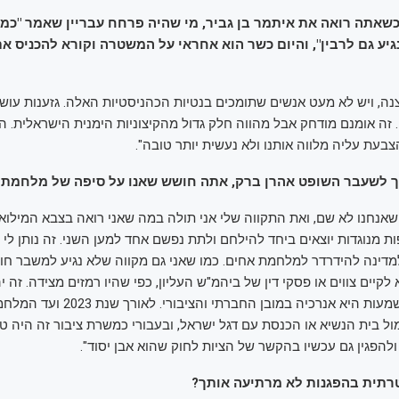
שאתה רואה את איתמר בן גביר, מי שהיה פרחח עבריין שאמר "כמו
גיע גם לרבין", והיום כשר הוא אחראי על המשטרה וקורא להכניס א
נה, ויש לא מעט אנשים שתומכים בנטיות הכהניסטיות האלה. גזענות עושה 
. זה אומנם מודחק אבל מהווה חלק גדול מהקיצוניות הימנית הישראלית. ה
בעת עליה מלווה אותנו ולא נעשית יותר טובה".
ך לשעבר השופט אהרן ברק, אתה חושש שאנו על סיפה של מלחמת 
שאנחנו לא שם, ואת התקווה שלי אני תולה במה שאני רואה בצבא המילואים
 מנוגדות יוצאים ביחד להילחם ולתת נפשם אחד למען השני. זה נותן לי 
למדינה להידרדר למלחמת אחים. כמו שאני גם מקווה שלא נגיע למשבר חוק
יים צווים או פסקי דין של ביהמ"ש העליון, כפי שהיו רמזים מצידה. זה 
בלתי נסבל, והמשמעות היא אנרכיה במובן החבר
ול בית הנשיא או הכנסת עם דגל ישראל, ובעבורי כמשרת ציבור זה היה טרא
ולהפגין גם עכשיו בהקשר של הציות לחוק שהוא אבן יסוד".
תית בהפגנות לא מרתיעה אותך?