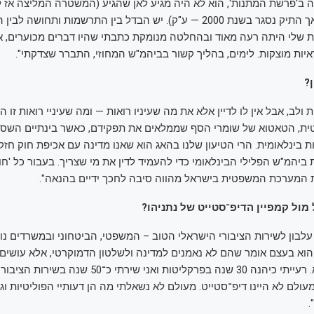
 ב'פרשת המתנות', הוא לא היה מגיע לאן שהגיע (המשטרה המליצה אז ל
בני הזוג נתניהו, אך התיק נסגר בשנת 2000 — ע"ק). יש הבדל בין התרשמות ותחוש
 שלי היתה רעה מאוד ובהחלטה מנומקת כתבתי שהיו דברים מכוערים, א
ראיות מוצקות. לימים, בהליך קשור בביהמ"ש המחוזי, התברר שצדקתי".
?
ת ולב, אבל אין לו לדיין אלא את מה שעיניו רואות — ומה שעיניי רואות זו ה
, הטאטוא של שומרי הסף שממלאים את תפקידם, כאשר בינתיים השסע 
 בינלאומית. הרי הטיעון שלנו בהאג הוא שאנו מדינה עם אכיפת חוק חזקה
 ביהמ"ש הפלילי הבינלאומי כדי להעמיד לדין את מי שצריך. בעבור כל 'חובב
 המערכת המשפטית בישראל מהווה סיבה לחכך ידיים בהנאה".
ול קמפיין הדיפ־סטייט של נתניהו?
 עלבון לשירות הציבורי הישראלי הטוב – המשפטי, הביטחוני ובמשרדים נו
הוא בעצם אומר שהם לא נאמנים למדינה ולשלטון הדמוקרטי, אלא עושים
לא היה ולא נברא. רעייתי כיהנה 30 שנה בפרקליטות ואני שירת
עולם לא היינו דיפ־סטייט. מעולם לא נשאלתי מה הן דעותיי הפוליטיות וג
.