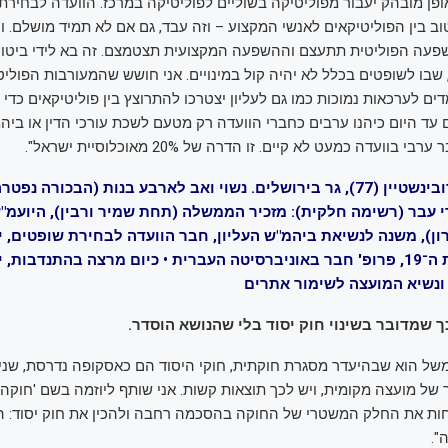
אופן מובהק יעבור מפוליטיקה בשוליים לפוליטיקה במרכז. הוועדה לבחירת
וב בין הפוליטיקאים לאנשי המקצוע – וזה עבד, גם אם לא תמיד מושלם. ו
פעה הפוליטית תתעצם וההשפעה המקצועית תצטמצם. זה בא לידי ביטוי 
 שבו לשופטים בכלל לא יהיה קול במינויים. אני חושש שהמעורבות הפוליט
ם לערכאות נמוכות כמו גם לעליון יצטרכו להתרוצץ בין פוליטיקאים כדי 
 עד היום כיהנו ערבים כחברי הוועדה רק מטעם לשכת עורכי הדין או ביהמ
בוועדה כמעט לא קיים. זו הדרה של 20% מאוכלוסיית ישראל".
פרופ' אליקים רובינשטיין (77), גר בירושלים. נשוי ואב לארבע בנות (הבכורה
די עבר (רשימה חלקית): מזכיר הממשלה (תחת שמיר ורבין), היועמ
רון), משנה לנשיאת ביהמ"ש העליון, חבר הוועדה לבחירת שופטים, יו
הבחירות לכנסת ה־19, פרופ' חבר באוניברסיטה העברית • כיום מרצה בהתנדבות,
 ונשיא המועצה לשימור אתרים
 שמדובר בשינוי חוק יסוד בלי שהנושא הוסדר.
של הוא שבהיעדר מסגרת חוקתית, חוקי היסוד הם כאסקופה נדרסת, שני
זר של מועצה מקומית, ויש לכך תוצאות קשות. אני שותף ליוזמה בשם 'חוק
חות את החלק המשטרי של החוקה בהסכמה רחבה ולהכין את חוק יסוד: ה
".