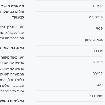
ספרות
מה אתה חושב כ
של הרכב שלו, נ
פוליטיקה
לצינוק?
"אנו בתהליך הקצ
פנאי
יכול לסבול אותה
המורכבת הזו שהצ
צבא וביטחון
האם, כמו עמית
צרכנות
"אני מאוד מקווה 
קולנוע
אנשים עם השקפות
אנשים לא ייתנו 
קריירה
הממשלה תעז לא לק
רכב
שבוע בירושלים מ
שאני צריך לחזור 
שוגר דדי
האלימות המשטר