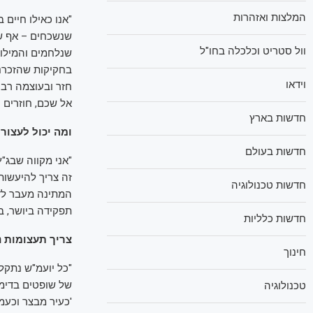
המלצות ואזהרות
שנשכחים – אף ש
וול סטריט וכלכלה בחו"ל
שנלחמים והמילוא
בחקיקות שהזכרנו
וידאו
חזר ובעוצמה רבה
אל שכם, חוזרים 
חדשות בארץ
ומה יכול לעצור 
חדשות בעולם
"אני מקווה שבג"
זה צריך להיעשות
חדשות טכנולוגיה
המתינה מעבר לדל
תפקידה ביושר, במ
חדשות כלליות
צריך תעצומות נ
חינוך
"כל יועמ"ש נתקל
של שופטים בדימו
טכנולוגיה
'כעיר מבצר וכעמו