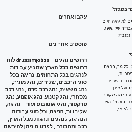
ר בכנסת?
עקבו אחרינו
ם לא יהיה חייב
עבודה של שופט,
 נכנסת
פוסטים אחרונים
?
דרושים נהגים – drussimjobbs לוח
 כלומר, החזית
דרושים בכל הארץ שמציע עבודות
טריות,
לנהגים בכל התחומים, נהיגה בכל
ה דבר שקיים
סוגי הרכבים, שליחים, נהג מונית,
פועל אינן.
נהג משאית, נהג רכב פרטי, נהג רכב
זי ועליון – ובעיניי מה שקורה
מסחרי, נהג קטנוע, נהג אופנוע, נהג
ב פורמלי הוא
טרקטור, נהגי אוטובוס ועוד – נהיגה,
הלאומי,
שליחויות, הפצה, וכל סוגי עבודות
הנהיגה, לנהגים ונהגות מכל הארץ,
רכב ותחבורה , לפרטים ניתן להירשם