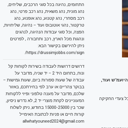
התחומים, נהיגה בכל סוגי הרכבים, שליחים,
נהג מונית, נהג משאית, נהג רכב פרטי, נהג
רכב מסחרי, נהג קטנוע, נהג אופנוע, נהג
טרקטור, נהגי אוטובוס ועוד – נהיגה, שליחויות,
הפצה, וכל סוגי עבודות הנהיגה, לנהגים
ונהגות מכל הארץ, רכב ותחבורה , לפרטים
ניתן להירשם בקישור הבא:
https://drussimjobbs.com/sign/
דרושים דרושות לעבודה בשירות לקוחות קל
ונוח, בתחום היד 2 – יד שניה, מדובר על
יועמ"ש ועוד,
עבודה של שעות ספורות ביום, שעות גמישות –
בבוקר צהריים או ערב לפי בחירתכם, באזור
שלכם, מדובר על מענה טלפוני ופיזי ללקוחות
ל צעדי החקיקה
המעוניינים לקחת מוצרי יד 2, לא נדרש ניסיון,
שכר בין 15000-25000 בחודש, ניתן לשלוח
קורות חיים או פניות לכתובת האימייל
allwhatyouneed2024@gmail.com