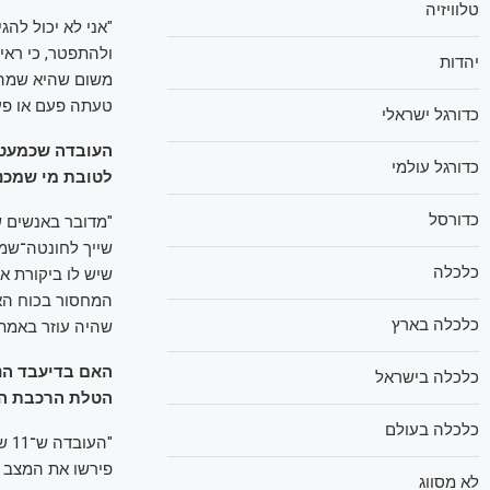
טלוויזיה
"אני לא יכול לה
ולהתפטר, כי ראי
יהדות
משום שהיא שמה מ
טעתה פעם או פע
כדורגל ישראלי
העובדה שכמעט כ
כדורגל עולמי
לטובת מי שמכנ
כדורסל
"מדובר באנשים ש
שייך לחונטה־שמו
כלכלה
שיש לו ביקורת א
המחסור בכוח הא
כלכלה בארץ
שהיה עוזר באמת זה ע
האם בדיעבד הנ
כלכלה בישראל
הטלת הרכבת ה
כלכלה בעולם
"ה
פירשו את המצב ה
לא מסווג