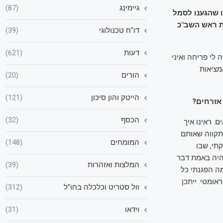
גיימינג
(87)
 שהגענו לסמל
ת ראש השב"כ
דו"ח טכנולוגי
(39)
דעות
(621)
לי פריחה ואיני
מציאות
הורים
(20)
הייטק והון סיכון
(121)
אזרחים?
הכסף
(32)
. ראינו איך
תקווה שאותם
המומחים
(148)
תי, שבו
יהיה באמת דבר
המלצות ואזהרות
(39)
תי והציבורי. לאורך שנת 2023 ועד המלחמה הפגנתי כל
ומטי. ייתכן
וול סטריט וכלכלה בחו"ל
(312)
וידאו
(31)