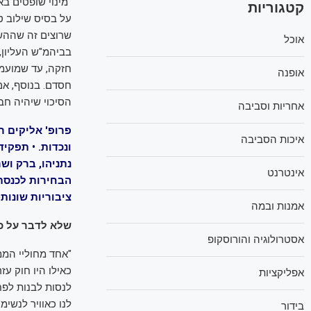
"מינוי שופטים ב
קטגוריות
על בסיס שילוב ט
שרוצים זה שההש
אוכל
בביהמ"ש העליון,
חזקה, עד שמועמדי
אופנה
חסדם. בנוסף, אם
הסיכוי שיהיה חבר ערבי 
אחריות וסביבה
איכות הסביבה
ונכדות. • תפקי
נתניהו, ברק וש
אינטרנט
ציבוריות שונות
אמנות ובמה
שלא לדבר על כך
אסטרולוגיה והורוסקופ
"אחד מחוליי הממ
כאילו היו חוק ע
אפליקציות
לנסות לבנות לפ
לנו כאוויר לנשימה
בידור