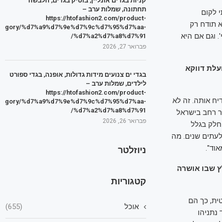
קניות בגדים אונליין, בוטיק בגדים, הלבשה
תחתונה, שמלות ערב –
 לקום
https://htofashion2.com/product-
א תודח רק
tegory/%d7%a9%d7%9e%d7%9c%d7%95%d7%aa-
 וגם אם היא
%d7%a2%d7%a8%d7%91/
פברואר 27, 2026
עלת דווקא
בגדי ים צנועים מידות גדולות, אופנה, בגדי ספורט
לילדים, שמלות ערב –
https://htofashion2.com/product-
ח אותה. זה לא
tegory/%d7%a9%d7%9e%d7%9c%d7%95%d7%aa-
%d7%a2%d7%a8%d7%91/
ר רחב בישראל
פברואר 26, 2026
חלק בגלל
עתים שנים. מה
ניוזלטר
ץ שבו אושרה
קטגוריות
טית, כך הם
אוכל
(655)
נתניהו