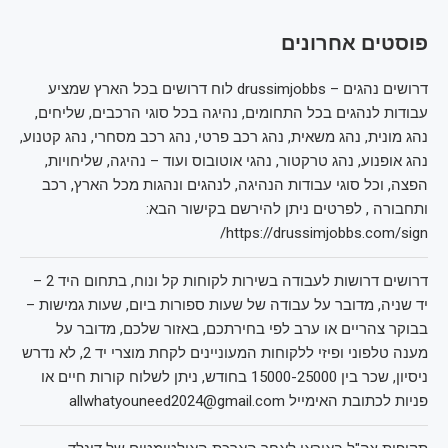
פוסטים אחרונים
דרושים נהגים – drussimjobbs לוח דרושים בכל הארץ שמציע
עבודות לנהגים בכל התחומים, נהיגה בכל סוגי הרכבים, שליחים,
נהג מונית, נהג משאית, נהג רכב פרטי, נהג רכב מסחרי, נהג קטנוע,
נהג אופנוע, נהג טרקטור, נהגי אוטובוס ועוד – נהיגה, שליחויות,
הפצה, וכל סוגי עבודות הנהיגה, לנהגים ונהגות מכל הארץ, רכב
ותחבורה , לפרטים ניתן להירשם בקישור הבא:
https://drussimjobbs.com/sign/
דרושים דרושות לעבודה בשירות לקוחות קל ונוח, בתחום היד 2 –
יד שניה, מדובר על עבודה של שעות ספורות ביום, שעות גמישות –
בבוקר צהריים או ערב לפי בחירתכם, באזור שלכם, מדובר על
מענה טלפוני ופיזי ללקוחות המעוניינים לקחת מוצרי יד 2, לא נדרש
ניסיון, שכר בין 15000-25000 בחודש, ניתן לשלוח קורות חיים או
פניות לכתובת האימייל allwhatyouneed2024@gmail.com