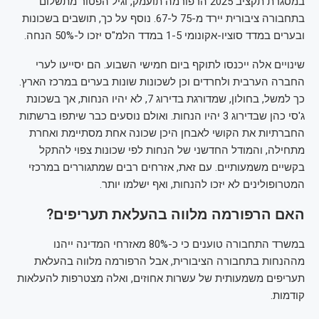
במסגרת תקציב 2025 הרפורמה תועמק, וגיל הפטור מתשלום
בתחבורה ציבורית יירד מ-75 ל-67. נוסף על כך, תושבים בשכונות
ובערים במדד סוציו-אקונומי 1-5 במדד הלמ"ס יזכו ל-50% הנחה.
שינויים אלה ייכנסו לתוקף ביום חמישי השבוע. הם יסייעו לערי
החברה הערבית ולחרדים וכן לשכונות שונות בערים במרכז הארץ.
כך למשל, בחולון, שמדורגת בדירוג 7, לא יהיו הנחות, אך בשכונת
ג'סי כהן שבדירוג 3 יהיו הנחות. ואולם נוסעים כבר שיתפו ברשתות
החברתיות את הקושי לאבחן היכן שכונה אחת מסתיימת ואחרת
מתחילה, והמודל החדשני של הנחות לפי שכונות צפוי להתקל
בקשיים משמעותיים. עם זאת, אזרחים רבים שמתגוררים במרכזי
המטרופולינים לא יזכו להנחות, ואף ישלמו יותר.
האם הרפורמה מלווה בהעלאת תעריפים?
במשרד התחבורה טוענים כי כ-80% מאזרחי המדינה ייהנו
מההנחות בתחבורה הציבורית, אבל הרפורמה מלווה בהעלאת
תעריפים משמעותית של עשרות אחוזים, ואלה מצטרפות להעלאות
קודמות.