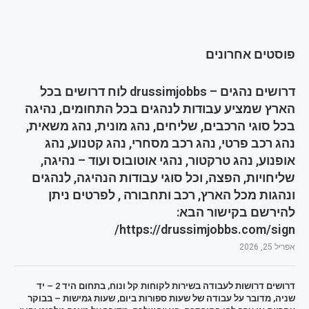
פוסטים אחרונים
דרושים נהגים – drussimjobbs לוח דרושים בכל
הארץ שמציע עבודות לנהגים בכל התחומים, נהיגה
בכל סוגי הרכבים, שליחים, נהג מונית, נהג משאית,
נהג רכב פרטי, נהג רכב מסחרי, נהג קטנוע, נהג
אופנוע, נהג טרקטור, נהגי אוטובוס ועוד – נהיגה,
שליחויות, הפצה, וכל סוגי עבודות הנהיגה, לנהגים
ונהגות מכל הארץ, רכב ותחבורה , לפרטים ניתן
להירשם בקישור הבא:
https://drussimjobbs.com/sign/
אפריל 25, 2026
דרושים דרושות לעבודה בשירות לקוחות קל ונוח, בתחום היד 2 – יד
שניה, מדובר על עבודה של שעות ספורות ביום, שעות גמישות – בבוקר