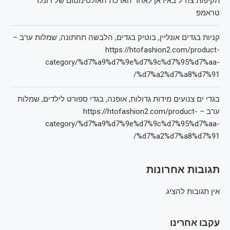
תקיפות צה"ל באיראן לאחר הארכת האולטימטום של דונלד
טראמפ
קניות בגדים אונליין, בוטיק בגדים, הלבשה תחתונה, שמלות ערב –
https://htofashion2.com/product-
category/%d7%a9%d7%9e%d7%9c%d7%95%d7%aa-
%d7%a2%d7%a8%d7%91/
בגדי ים צנועים מידות גדולות, אופנה, בגדי ספורט לילדים, שמלות
ערב – https://htofashion2.com/product-
category/%d7%a9%d7%9e%d7%9c%d7%95%d7%aa-
%d7%a2%d7%a8%d7%91/
תגובות אחרונות
אין תגובות להציג.
עקבו אחרינו