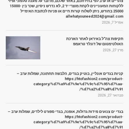
צהריים או ערב לפי בחירתכם, באזור שלכם, מדובר על מענה טלפוני ופיזי
ללקוחות המעוניינים לקחת מוצרי יד 2, לא נדרש ניסיון, שכר בין 15000-
25000 בחודש, ניתן לשלוח קורות חיים או פניות לכתובת האימייל
allwhatyouneed2024@gmail.com
אפריל 7, 2026
תקיפות צה"ל באיראן לאחר הארכת
האולטימטום של דונלד טראמפ
מרץ 27, 2026
קניות בגדים אונליין, בוטיק בגדים, הלבשה תחתונה, שמלות ערב –
https://htofashion2.com/product-
category/%d7%a9%d7%9e%d7%9c%d7%95%d7%aa-
%d7%a2%d7%a8%d7%91/
פברואר 27, 2026
בגדי ים צנועים מידות גדולות, אופנה, בגדי ספורט לילדים, שמלות ערב –
https://htofashion2.com/product-
category/%d7%a9%d7%9e%d7%9c%d7%95%d7%aa-
%d7%a2%d7%a8%d7%91/