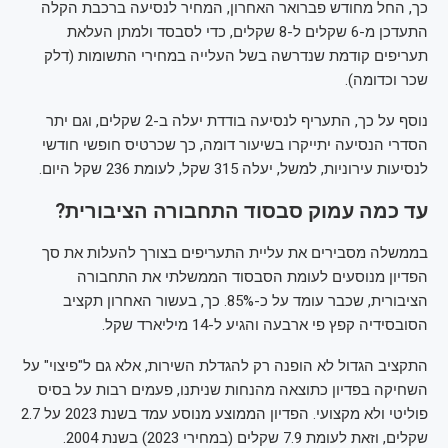
כך, החל מחודש פברואר האחרון, המחיר לנסיעה ברכבת הקלה
התעדכן מ-6 שקלים ל-8 שקלים, כדי לסבסד ולמתן העלאת
תעריפים קודמת שנדרשה בשל העלייה במחירי התשומות (דלק
שכר וכדומה).
נוסף על כך, התעריף לנסיעה בודדת יעלה ב-2 שקלים, וגם יתר
הסדרי הנסיעה יתייקרו בשיעור דומה, כך שכרטיס חופשי חודשי
לנסיעות עירוניות, למשל, יעלה 315 שקל, לעומת 236 שקל היום.
עד כמה עמוק סבסוד התחבורה הציבורית?
בממשלה מסבירים את עליית התעריפים בצורך להעלות את סך
הפדיון מנוסעים לעומת הסבסוד הממשלתי את התחבורה
הציבורית, שכבר עומד על כ-85%. כך, בעשור האחרון תקציב
הסובסידיה קפץ פי ארבעה והגיע ל-14 מיליארד שקל.
התקציב הגדול לא הופנה רק להגדלת השירות, אלא גם ל"פיצוי" על
השחיקה בפדיון כתוצאה מהנחות שניתנו, פעמים רבות על בסיס
פוליטי ולא מקצועי. הפדיון הממוצע מנוסע עמד בשנת 2023 על 2.7
שקלים, וזאת לעומת 7.9 שקלים (במחירי 2023) בשנת 2004.