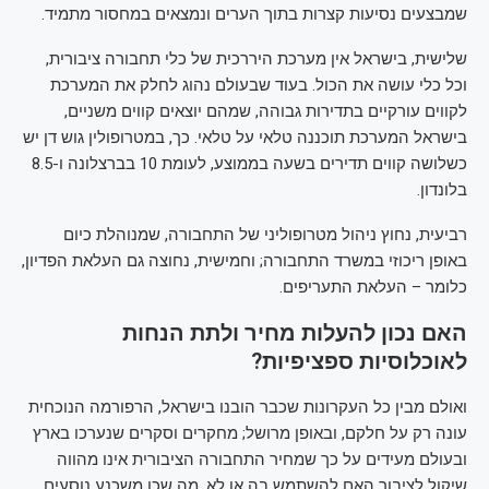
שמבצעים נסיעות קצרות בתוך הערים ונמצאים במחסור מתמיד.
שלישית, בישראל אין מערכת היררכית של כלי תחבורה ציבורית,
וכל כלי עושה את הכול. בעוד שבעולם נהוג לחלק את המערכת
לקווים עורקיים בתדירות גבוהה, שמהם יוצאים קווים משניים,
בישראל המערכת תוכננה טלאי על טלאי. כך, במטרופולין גוש דן יש
כשלושה קווים תדירים בשעה בממוצע, לעומת 10 בברצלונה ו-8.5
בלונדון.
רביעית, נחוץ ניהול מטרופוליני של התחבורה, שמנוהלת כיום
באופן ריכוזי במשרד התחבורה; וחמישית, נחוצה גם העלאת הפדיון,
כלומר – העלאת התעריפים.
האם נכון להעלות מחיר ולתת הנחות
לאוכלוסיות ספציפיות?
ואולם מבין כל העקרונות שכבר הובנו בישראל, הרפורמה הנוכחית
עונה רק על חלקם, ובאופן מרושל; מחקרים וסקרים שנערכו בארץ
ובעולם מעידים על כך שמחיר התחבורה הציבורית אינו מהווה
שיקול לציבור האם להשתמש בה או לא. מה שכן משכנע נוסעים