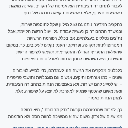
לעבור לתחבורה הציבורית הוא אמינות של הקווים, שאינה מושגת
באמצעות תעריף, אלא באמצעות הקצאה חכמה של כסף.
בתקציב המדינה ניתנו גם 250 מיליון שקל לתוספות שירות,
ובמשרד התחבורה כן נעשית עבודה על ייעול הרשת הקיימת, אבל
נת"צים נסללים בעצלתיים, אם בכלל, רפורמת הרשויות
המטרופוליניות תקועה, ופרויקטי הענק נקלעו לעיכובים. כך, במקום
שהעלאת התעריף הגדולה והתקדימית תשמש לשיפור הרשת
והשירות, היא משמשת למתן הנחות לאוכלוסיות ספציפיות.
כלכלנים מבקרים את הגישה הזו. לעמדתם, כדי לסייע לציבורים
שונים – כמו אזרחים ותיקים, אנשים עם מוגבלויות ותושבי פריפריה
– יש לסייע להם ישירות, ולא באמצעות הנחות בתחבורה הציבורית,
וזאת משום שהכסף שמגיע למערכת לא יוצא על שיפורה, אלא
למתן הנחות כאמור.
כך, למרות שהרפורמה נקראת "צדק תחבורתי", היא רחוקה
ממושגים של צדק, משום שהיא ממשיכה להוות חסם ולא הזדמנות.