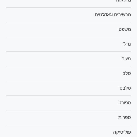
מזג אוויר
מכשירים וגאדג'טים
משפט
נדל"ן
נשים
סלב
סלבס
ספורט
ספרות
פוליטיקה