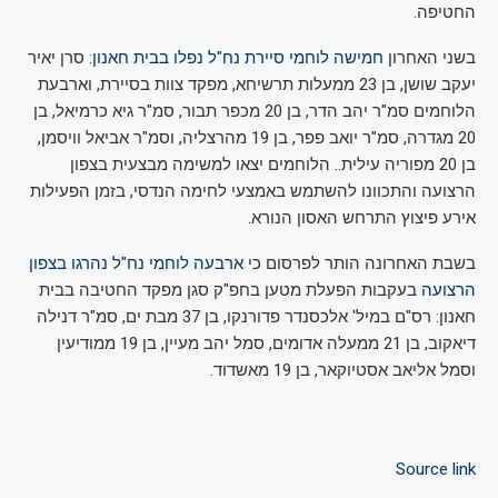
החטיפה.
בשני האחרון
חמישה לוחמי סיירת נח"ל נפלו בבית חאנון
: סרן יאיר
יעקב שושן, בן 23 ממעלות תרשיחא, מפקד צוות בסיירת, וארבעת
הלוחמים סמ"ר יהב הדר, בן 20 מכפר תבור, סמ"ר גיא כרמיאל, בן
20 מגדרה, סמ"ר יואב פפר, בן 19 מהרצליה, וסמ"ר אביאל וויסמן,
בן 20 מפוריה עילית.. הלוחמים יצאו למשימה מבצעית בצפון
הרצועה והתכוונו להשתמש באמצעי לחימה הנדסי, בזמן הפעילות
אירע פיצוץ התרחש האסון הנורא.
בשבת האחרונה הותר לפרסום כי
ארבעה לוחמי נח"ל נהרגו בצפון
הרצועה
בעקבות הפעלת מטען בחפ"ק סגן מפקד החטיבה בבית
חאנון: רס"ם במיל' אלכסנדר פדורנקו, בן 37 מבת ים, סמ"ר דנילה
דיאקוב, בן 21 ממעלה אדומים, סמל יהב מעיין, בן 19 ממודיעין
וסמל אליאב אסטיוקאר, בן 19 מאשדוד.
Source link