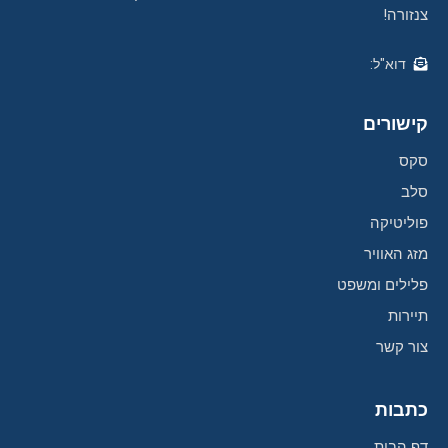
צנזורה!
דוא"ל:
קישורים
סקס
סלב
פוליטיקה
מזג האוויר
פלילים ומשפט
תיירות
צור קשר
כתבות
דף הבית