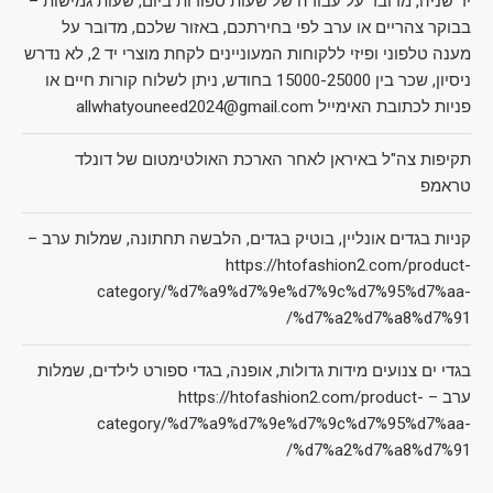
יד שניה, מדובר על עבודה של שעות ספורות ביום, שעות גמישות –
בבוקר צהריים או ערב לפי בחירתכם, באזור שלכם, מדובר על
מענה טלפוני ופיזי ללקוחות המעוניינים לקחת מוצרי יד 2, לא נדרש
ניסיון, שכר בין 15000-25000 בחודש, ניתן לשלוח קורות חיים או
פניות לכתובת האימייל allwhatyouneed2024@gmail.com
תקיפות צה"ל באיראן לאחר הארכת האולטימטום של דונלד
טראמפ
קניות בגדים אונליין, בוטיק בגדים, הלבשה תחתונה, שמלות ערב –
https://htofashion2.com/product-
category/%d7%a9%d7%9e%d7%9c%d7%95%d7%aa-
%d7%a2%d7%a8%d7%91/
בגדי ים צנועים מידות גדולות, אופנה, בגדי ספורט לילדים, שמלות
ערב – https://htofashion2.com/product-
category/%d7%a9%d7%9e%d7%9c%d7%95%d7%aa-
%d7%a2%d7%a8%d7%91/