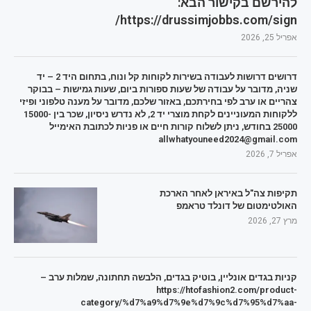
להירשם בקישור הבא:
https://drussimjobbs.com/sign/
אפריל 25, 2026
דרושים דרושות לעבודה בשירות לקוחות קל ונוח, בתחום היד 2 – יד
שניה, מדובר על עבודה של שעות ספורות ביום, שעות גמישות – בבוקר
צהריים או ערב לפי בחירתכם, באזור שלכם, מדובר על מענה טלפוני ופיזי
ללקוחות המעוניינים לקחת מוצרי יד 2, לא נדרש ניסיון, שכר בין 15000-
25000 בחודש, ניתן לשלוח קורות חיים או פניות לכתובת האימייל
allwhatyouneed2024@gmail.com
אפריל 7, 2026
תקיפות צה"ל באיראן לאחר הארכת
האולטימטום של דונלד טראמפ
מרץ 27, 2026
קניות בגדים אונליין, בוטיק בגדים, הלבשה תחתונה, שמלות ערב –
https://htofashion2.com/product-
category/%d7%a9%d7%9e%d7%9c%d7%95%d7%aa-