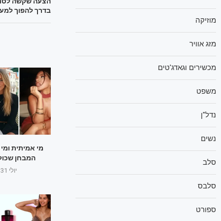
הצעה שקשה לסרב 
בדרך להפוך למע
מוזיקה
מזג אוויר
מכשירים וגאדג'טים
משפט
נדל"ן
נשים
מי אמיתית ומי 
המבחן שכולם
סלב
יולי 31, 2025
סלבס
ספורט