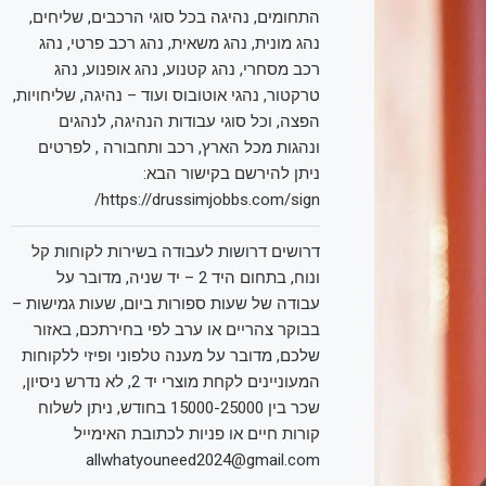
התחומים, נהיגה בכל סוגי הרכבים, שליחים,
נהג מונית, נהג משאית, נהג רכב פרטי, נהג
רכב מסחרי, נהג קטנוע, נהג אופנוע, נהג
טרקטור, נהגי אוטובוס ועוד – נהיגה, שליחויות,
הפצה, וכל סוגי עבודות הנהיגה, לנהגים
ונהגות מכל הארץ, רכב ותחבורה , לפרטים
ניתן להירשם בקישור הבא:
https://drussimjobbs.com/sign/
דרושים דרושות לעבודה בשירות לקוחות קל
ונוח, בתחום היד 2 – יד שניה, מדובר על
עבודה של שעות ספורות ביום, שעות גמישות –
בבוקר צהריים או ערב לפי בחירתכם, באזור
שלכם, מדובר על מענה טלפוני ופיזי ללקוחות
המעוניינים לקחת מוצרי יד 2, לא נדרש ניסיון,
שכר בין 15000-25000 בחודש, ניתן לשלוח
קורות חיים או פניות לכתובת האימייל
allwhatyouneed2024@gmail.com