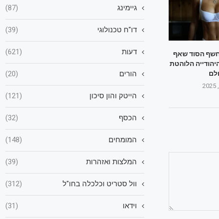
גיימינג
(87)
דו"ח טכנולוגי
(39)
דעות
(621)
חשף הסוד שאף
יהודייה הלוהטת
לם‎
הורים
(20)
הייטק והון סיכון
(121)
הכסף
(32)
המומחים
(148)
המלצות ואזהרות
(39)
וול סטריט וכלכלה בחו"ל
(312)
וידאו
(31)