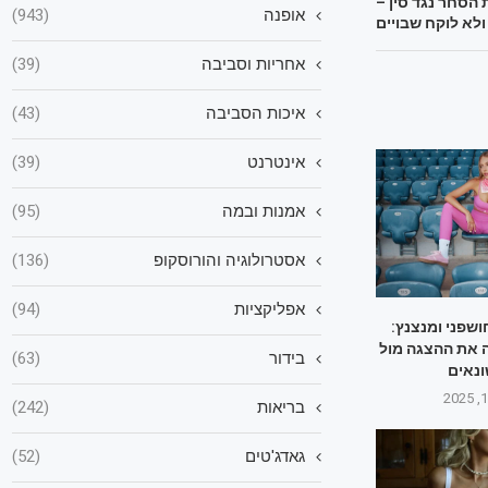
הסחר נגד סין –
אופנה
(943)
ולא לוקח שבויים
אחריות וסביבה
(39)
איכות הסביבה
(43)
אינטרנט
(39)
אמנות ובמה
(95)
אסטרולוגיה והורוסקופ
(136)
אפליקציות
(94)
שפני ומנצנץ:
ה את ההצגה מול
בידור
(63)
ונאים
בריאות
(242)
גאדג'טים
(52)