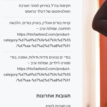
תקיפות צה"ל באיראן לאחר הארכת
האולטימטום של דונלד טראמפ
קניות בגדים אונליין, בוטיק בגדים, הלבשה
תחתונה, שמלות ערב –
https://htofashion2.com/product-
category/%d7%a9%d7%9e%d7%9c%d7%95
%d7%aa-%d7%a2%d7%a8%d7%91/
בגדי ים צנועים מידות גדולות, אופנה, בגדי
ספורט לילדים, שמלות ערב –
https://htofashion2.com/product-
category/%d7%a9%d7%9e%d7%9c%d7%95
%d7%aa-%d7%a2%d7%a8%d7%91/
תגובות אחרונות
אין תגובות להציג.