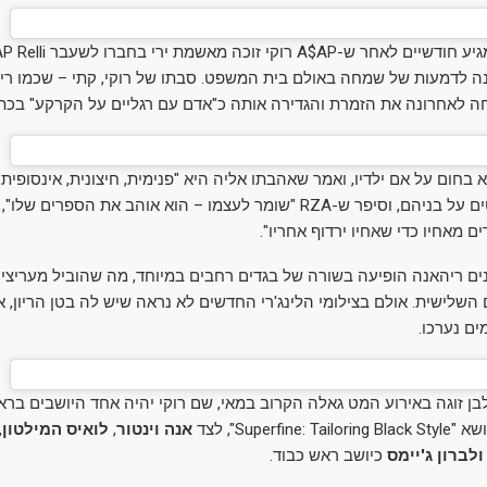
ה לדמעות של שמחה באולם בית המשפט. סבתו של רוקי, קתי – שכמו רי
 לאחרונה את הזמרת והגדירה אותה כ"אדם עם רגליים על הקרקע" בכתבה 
בחום על אם ילדיו, ואמר שאהבתו אליה היא "פנימית, חיצונית, אינסופית,
 מאחיו כדי שאחיו ירדוף אחריו".
ם ריהאנה הופיעה בשורה של בגדים רחבים במיוחד, מה שהוביל מעריצי
השלישית. אולם בצילומי הלינג'רי החדשים לא נראה שיש לה בטן הריון, א
ים נערכו.
ן זוגה באירוע המט גאלה הקרוב במאי, שם רוקי יהיה אחד היושבים ברא
Superfi", לצד
אנה
וינטור
,
לואיס
המילטון
,
לברון ג'יימס
כיושב ראש כבוד.