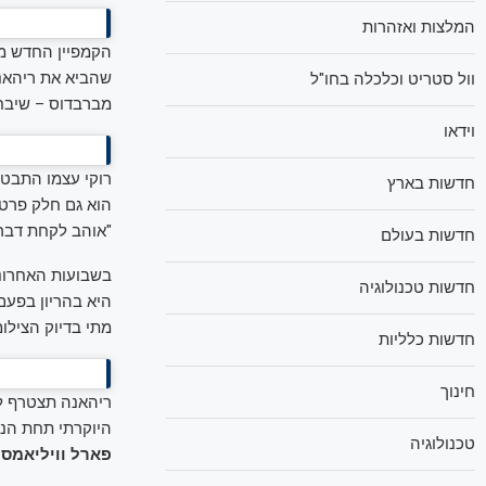
המלצות ואזהרות
שהביא את ריהאנ
וול סטריט וכלכלה בחו"ל
מברבדוס – שיבחה
וידאו
רוקי עצמו התבטא 
חדשות בארץ
"אוהב לקחת דברים
חדשות בעולם
בשבועות האחרוני
חדשות טכנולוגיה
היא בהריון בפעם 
מתי בדיוק הצילומ
חדשות כלליות
חינוך
ריהאנה תצטרף לב
היוקרתי תחת הנושא "ne: Tailoring Black Style
טכנולוגיה
פארל וויליאמס ו