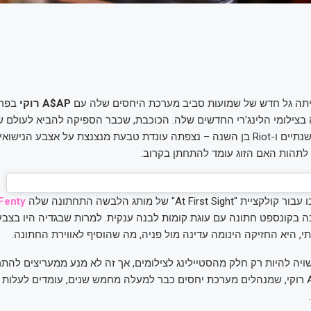
A$AP
רוקי
בפרט
צילומי הלינג'רי החדשים שלה. הכוכבת, שכבר הספיקה להביא לעולם שנ
זוגה – RZA בן השנתיים ו-Riot בן השנה – נצפתה עונדת טבעת מנצנצת על אצבע הני
לתהות האם הזוג עומד להתחתן בקרוב.
At First S" של מותג הלבשה התחתונה שלה
Fenty
ה בקונספט חתונה עם עוגת קומות לבנה ענקית. למרות שבגדיה היו בצבע
י, היא החזיקה הינומה עדינה מול פניה, מה שהוסיף לאווירת החתונה.
ה להיות רק חלק מהסטיילינג לצילומים, אך זה לא מנע ממעריצים לה
שריהאנה ו-A$AP רוקי, שמנהלים מערכת יחסים כבר למעלה מחמש שנים, עומדים לעלות