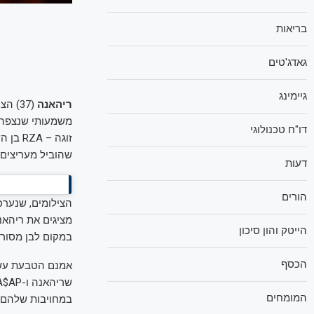
בריאות
גאדג'טים
גיימינג
ריהאנה
(37) הציתה גל חדש של שמועות סביב מערכת היחסים שלה עם
משמעותי שנצפה ב
דו"ח טכנולוגי
שהוביל מעריצים 
דעות
הורים
הצילומים, שנערכו עבור קולקציית "ight
מציגים את ריהאנ
הייטק והון סיכון
במקום לבן מסורת
הכסף
אמנם הטבעת עשוי
המומחים
במחויבות שלהם.