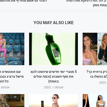
לה: הודו דוחקת את רוסיה
דונלד טראמפ מחריף את מלחמת 
צמת נשק
YOU MAY ALSO LIKE
רק נראית כך?
5 מוצרי יופי חדשים שיהפכו לכם
עם אאוטפיט חו
 נכשלו בו
את סוף השבוע (וכמה עולים
מישל גרציג גנב
באמת)
כל הש
אוגוסט 1, 2025
אוגוסט 1, 2025