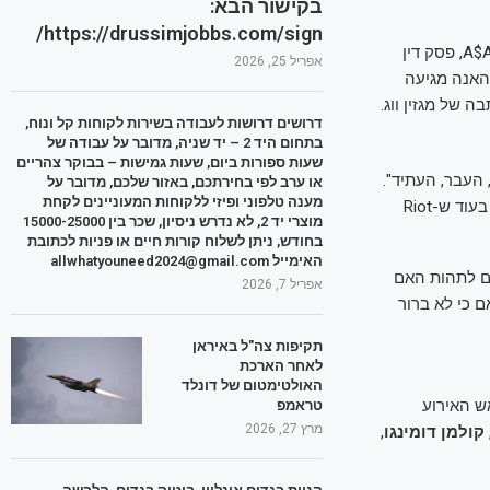
בקישור הבא:
https://drussimjobbs.com/sign/
הקמפיין החדש מגיע חודשיים לאחר ש-A$AP רוקי זוכה מאשמת ירי בחברו לשעבר A$AP Relli, פסק דין
אפריל 25, 2026
האנה מגיעה
של מגזין ווג.
דרושים דרושות לעבודה בשירות לקוחות קל ונוח,
בתחום היד 2 – יד שניה, מדובר על עבודה של
שעות ספורות ביום, שעות גמישות – בבוקר צהריים
 העבר, העתיד".
או ערב לפי בחירתכם, באזור שלכם, מדובר על
מענה טלפוני ופיזי ללקוחות המעוניינים לקחת
הוא גם חלק פרטים על בניהם, וסיפר ש-RZA "שומר לעצמו – הוא אוהב את הספרים שלו", בעוד ש-Riot
מוצרי יד 2, לא נדרש ניסיון, שכר בין 15000-25000
בחודש, ניתן לשלוח קורות חיים או פניות לכתובת
האימייל allwhatyouneed2024@gmail.com
ם לתהות האם
אפריל 7, 2026
ם כי לא ברור
תקיפות צה"ל באיראן
לאחר הארכת
האולטימטום של דונלד
ש האירוע
טראמפ
מרץ 27, 2026
קולמן
דומינגו
,