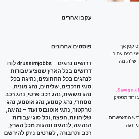
עקבו אחרינו
פוסטים אחרונים
 קטן אך
י בנים עם בן
שואין שלה, מה
דרושים נהגים – drussimjobbs לוח
דרושים בכל הארץ שמציע עבודות
לנהגים בכל התחומים, נהיגה בכל
סוגי הרכבים, שליחים, נהג מונית,
,
Savage x 
נהג משאית, נהג רכב פרטי, נהג רכב
 ורוד מסטיק
מסחרי, נהג קטנוע, נהג אופנוע, נהג
טרקטור, נהגי אוטובוס ועוד – נהיגה,
שליחויות, הפצה, וכל סוגי עבודות
תרגש מהאפשרות
הנהיגה, לנהגים ונהגות מכל הארץ,
 מדרגה
רכב ותחבורה , לפרטים ניתן להירשם