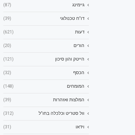
גיימינג
(87)
דו"ח טכנולוגי
(39)
דעות
(621)
הורים
(20)
הייטק והון סיכון
(121)
הכסף
(32)
המומחים
(148)
המלצות ואזהרות
(39)
וול סטריט וכלכלה בחו"ל
(312)
וידאו
(31)