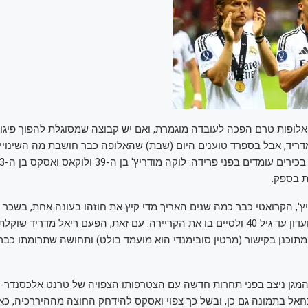
מדריד, אבל בספרד טוענים היום (שבת) שהאלופה כבר חושבת מה השינויים
ת בספק.
', הקרואטי כבר כמה שנים האריך מדי קיץ את חוזהו בעונה אחת, בשכר 
רצון להישאר במועדון עד גיל 40 ולסיים בו את הקריירה. עם זאת, הפעם ריאל מדריד ש
מתוכנן בקישור (מרטין סובימנדי הוא מועמד בולט) ותחושה שתרומתו כבר
מגן ניצב בפני תחרות חדשה עם הצטרפותו הצפויה של טרנט אלכסנדר-אר
אל בתמונה גם כן, ובשל כך צפוי ואסקס להידחק החוצה מההיררכיה, כא