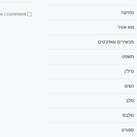
מוזיקה
me I comment.
מזג אוויר
מכשירים וגאדג'טים
משפט
נדל"ן
נשים
סלב
סלבס
ספורט