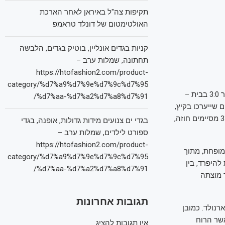
תקיפות צה"ל באיראן לאחר הארכת
האולטימטום של דונלד טראמפ
קניות בגדים אונליין, בוטיק בגדים, הלבשה
תחתונה, שמלות ערב –
https://htofashion2.com/product-
category/%d7%a9%d7%9e%d7%9c%d7%95
ההדחה מליגת האלופות טרם הפכה לעובדה מוגמרת, ואם יש קבוצה שמסוגלת להפוך פיגור 3:0 בבית –
%d7%aa-%d7%a2%d7%a8%d7%91/
 שייערכו בקיץ,
ושלושה שחקנים בכירים עומדים בפני פרידה: לוקה מודריץ' בן ה-39 ולוקאס ואסקס בן ה-33 מסיימים חוזה,
בגדי ים צנועים מידות גדולות, אופנה, בגדי
ספורט לילדים, שמלות ערב –
https://htofashion2.com/product-
מופחת, מתוך
category/%d7%a9%d7%9e%d7%9c%d7%95
וקלת להיפרד, בין
%d7%aa-%d7%a2%d7%a8%d7%91/
 מוצתה
תגובות אחרונות
נולד. כמובן
שר הרוח
אין תגובות להציג.