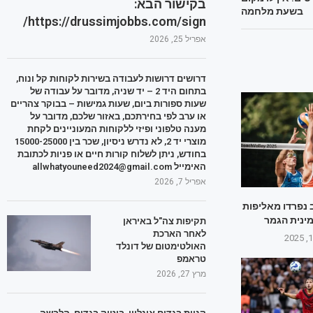
בקישור הבא:
בשעת מלחמה
https://drussimjobbs.com/sign/
אפריל 25, 2026
דרושים דרושות לעבודה בשירות לקוחות קל ונוח,
בתחום היד 2 – יד שניה, מדובר על עבודה של
שעות ספורות ביום, שעות גמישות – בבוקר צהריים
או ערב לפי בחירתכם, באזור שלכם, מדובר על
מענה טלפוני ופיזי ללקוחות המעוניינים לקחת
מוצרי יד 2, לא נדרש ניסיון, שכר בין 15000-25000
בחודש, ניתן לשלוח קורות חיים או פניות לכתובת
האימייל allwhatyouneed2024@gmail.com
אפריל 7, 2026
ב נפרדו מאליפות
ינית הגמר
תקיפות צה"ל באיראן
לאחר הארכת
האולטימטום של דונלד
טראמפ
מרץ 27, 2026