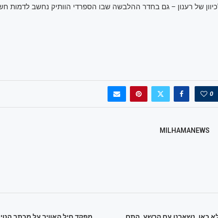
כיוון של רענון – גם בחדר ההלבשה שבו הספרדי הוותיק נחשב לדמות חש
0
MILHAMANEWS
א כאן. נשארנו עם הרשע, התם,
מפקד חיל האוויר על מכתב הטייס