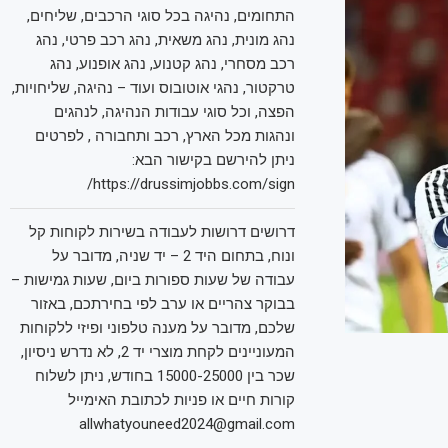
התחומים, נהיגה בכל סוגי הרכבים, שליחים,
נהג מונית, נהג משאית, נהג רכב פרטי, נהג
רכב מסחרי, נהג קטנוע, נהג אופנוע, נהג
טרקטור, נהגי אוטובוס ועוד – נהיגה, שליחויות,
הפצה, וכל סוגי עבודות הנהיגה, לנהגים
ונהגות מכל הארץ, רכב ותחבורה , לפרטים
ניתן להירשם בקישור הבא:
https://drussimjobbs.com/sign/
דרושים דרושות לעבודה בשירות לקוחות קל
ונוח, בתחום היד 2 – יד שניה, מדובר על
עבודה של שעות ספורות ביום, שעות גמישות –
בבוקר צהריים או ערב לפי בחירתכם, באזור
שלכם, מדובר על מענה טלפוני ופיזי ללקוחות
המעוניינים לקחת מוצרי יד 2, לא נדרש ניסיון,
שכר בין 15000-25000 בחודש, ניתן לשלוח
קורות חיים או פניות לכתובת האימייל
allwhatyouneed2024@gmail.com