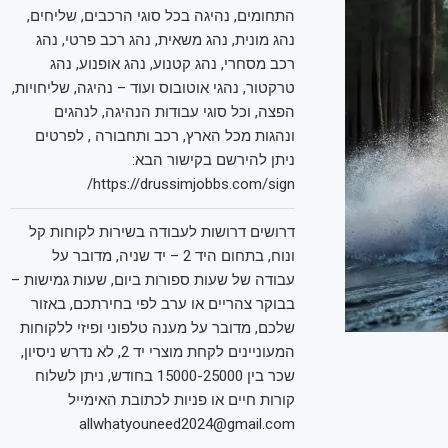
התחומים, נהיגה בכל סוגי הרכבים, שליחים,
נהג מונית, נהג משאית, נהג רכב פרטי, נהג
רכב מסחרי, נהג קטנוע, נהג אופנוע, נהג
טרקטור, נהגי אוטובוס ועוד – נהיגה, שליחויות,
הפצה, וכל סוגי עבודות הנהיגה, לנהגים
ונהגות מכל הארץ, רכב ותחבורה , לפרטים
ניתן להירשם בקישור הבא:
https://drussimjobbs.com/sign/
דרושים דרושות לעבודה בשירות לקוחות קל
ונוח, בתחום היד 2 – יד שניה, מדובר על
עבודה של שעות ספורות ביום, שעות גמישות –
בבוקר צהריים או ערב לפי בחירתכם, באזור
שלכם, מדובר על מענה טלפוני ופיזי ללקוחות
המעוניינים לקחת מוצרי יד 2, לא נדרש ניסיון,
שכר בין 15000-25000 בחודש, ניתן לשלוח
קורות חיים או פניות לכתובת האימייל
allwhatyouneed2024@gmail.com