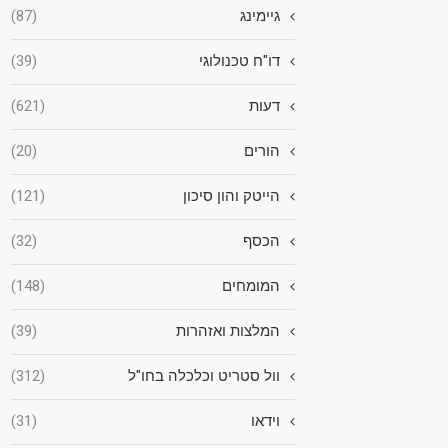
גיימינג
(87)
דו"ח טכנולוגי
(39)
דעות
(621)
הורים
(20)
הייטק והון סיכון
(121)
הכסף
(32)
המומחים
(148)
המלצות ואזהרות
(39)
וול סטריט וכלכלה בחו"ל
(312)
וידאו
(31)