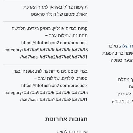
תקיפות צה"ל באיראן לאחר הארכת
האולטימטום של דונלד טראמפ
קניות בגדים אונליין, בוטיק בגדים, הלבשה
תחתונה, שמלות ערב –
https://htofashion2.com/product-
ו שלה
. מלבד
category/%d7%a9%d7%9e%d7%9c%d7%95
 שמדובר בהפגנת
%d7%aa-%d7%a2%d7%a8%d7%91/
הנעה כפולה
בגדי ים צנועים מידות גדולות, אופנה, בגדי
ספורט לילדים, שמלות ערב –
לך מתלה
https://htofashion2.com/product-
ם.
category/%d7%a9%d7%9e%d7%9c%d7%95
לא צריך
%d7%aa-%d7%a2%d7%a8%d7%91/
ים, מספיק
תגובות אחרונות
אין תגובות להציג.