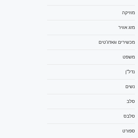
מוזיקה
מזג אוויר
מכשירים וגאדג'טים
משפט
נדל"ן
נשים
סלב
סלבס
ספורט