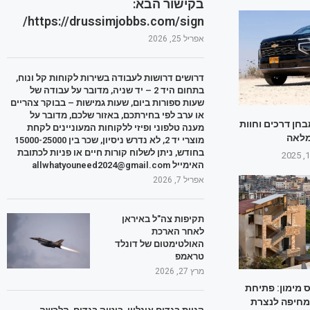
בקישור הבא:
https://drussimjobbs.com/sign/
אפריל 25, 2026
דרושים דרושות לעבודה בשירות לקוחות קל ונוח,
בתחום היד 2 – יד שניה, מדובר על עבודה של
שעות ספורות ביום, שעות גמישות – בבוקר צהריים
או ערב לפי בחירתכם, באזור שלכם, מדובר על
חן דרכים וחוות
מענה טלפוני ופיזי ללקוחות המעוניינים לקחת
מלאה
מוצרי יד 2, לא נדרש ניסיון, שכר בין 15000-25000
בחודש, ניתן לשלוח קורות חיים או פניות לכתובת
האימייל allwhatyouneed2024@gmail.com
אפריל 7, 2026
תקיפות צה"ל באיראן
לאחר הארכת
האולטימטום של דונלד
טראמפ
מרץ 27, 2026
ס מימון: פתיחת
מחיפה לנצרת