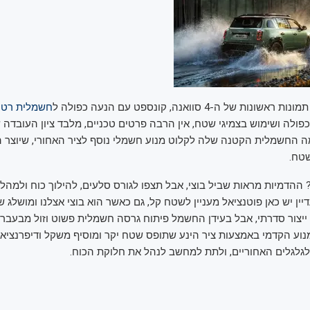
ת של ה-4 סוואנה, קונספט עם הנעה כפולה ל
חשמלית רטר
פולה ושימוש בצמיגי שטח, אין הרבה פרטים טכניים, מלבד ציון העובדה
 החשמלית הקטנה שלה לקלוט מנוע חשמלי נוסף לציר האחורי, שיוצר 
שטח.
 ההדמיות מראות שביל בוצי, אבל תצפו לגורס סלעים, להילוך כוח ולמה
ין יש כאן פוטנציאל מעניין לשטח קל, גם כאשר הוא בוצי אצלנו ומושלג ש
 ייצור סדרתי, אבל בעידן החשמל פיתוח גרסה חשמלית פשוט וזול מבעבר. 
וע הקדמי באמצעות ציר הינע שתופס שטח יקר ומוסיף משקל ודיפרנציאל
גלגלים האחוריים, ולתת למחשב לנהל את חלוקת הכוח.