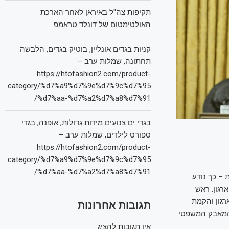
תקיפות צה"ל באיראן לאחר הארכת
האולטימטום של דונלד טראמפ
קניות בגדים אונליין, בוטיק בגדים, הלבשה
תחתונה, שמלות ערב –
https://htofashion2.com/product-
category/%d7%a9%d7%9e%d7%9c%d7%95
%d7%aa-%d7%a2%d7%a8%d7%91/
בגדי ים צנועים מידות גדולות, אופנה, בגדי
ספורט לילדים, שמלות ערב –
https://htofashion2.com/product-
category/%d7%a9%d7%9e%d7%9c%d7%95
%d7%aa-%d7%a2%d7%a8%d7%91/
 – כך נודע
הארגון. ראש
גון והקמת
תגובות אחרונות
 המאבק המשפטי
אין תגובות להציג.