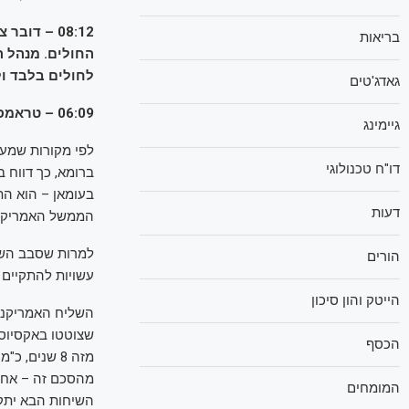
08:12 – ד
בריאות
החולים. מנהל ה
לחולים בלבד ול
גאדג'טים
06:09 – טראמפ: בקרוב נקבל החלטה בנוגע לאיראן
גיימינג
לפי מקורות שמעו
דו"ח טכנולוגי
ברומא, כך דווח 
בעומאן – הוא הת
דעות
הממשל האמריקני
למרות שסבב השיח
הורים
עשויות להתקיים כ
הייטק והון סיכון
שצוטטו באקסיוס 
הכסף
מזה 8 שנים,
מהסכם זה – אחרי
המומחים
השיחות הבא יתקי