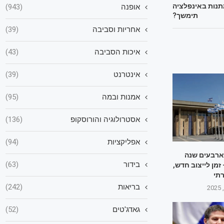
נות באינפלציה
אופנה
(943)
תימשך?
אחריות וסביבה
(39)
איכות הסביבה
(43)
אינטרנט
(39)
אמנות ובמה
(95)
אסטרולוגיה והורוסקופ
(136)
אפליקציות
(94)
1985-20: ארבעים שנה
בידור
(63)
 זמן לייצוב חדש,
תי
בריאות
(242)
גאדג'טים
(52)