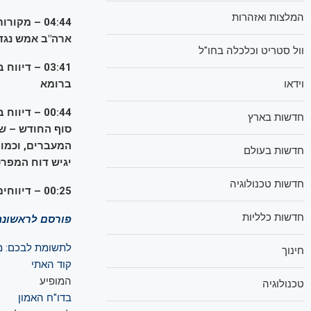
המלצות ואזהרות
ארה"ב אמש נגד 
וול סטריט וכלכלה בחו"ל
03:41 – די
ברומא
וידאו
00:44 – ד
חדשות בארץ
סוף החודש – שת
המעברים, וכמו 
חדשות בעולם
יגיש דוח המפרט
חדשות טכנולוגיה
00:25 – דיווחים ערביים: צה"ל פועל בשעה זו באזור מחנה הפליטים נור א-שמס
חדשות כלליות
פורסם לראשונה ב-
לתשומת לבכם: מע
חינוך
קוד האתי
המופיע
טכנולוגיה
בדו"ח האמון