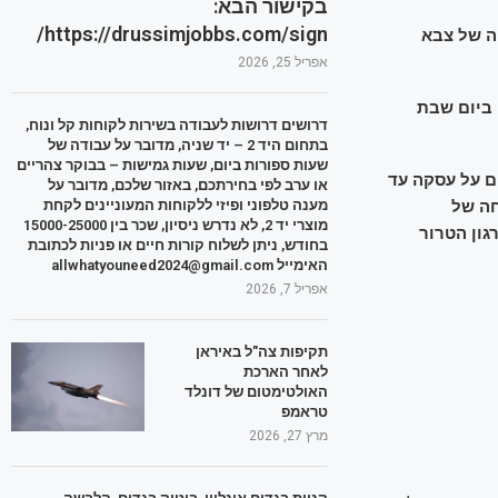
בקישור הבא:
https://drussimjobbs.com/sign/
ים ופצועים בתקיפה של צבא
אפריל 25, 2026
ן ביום שבת
דרושים דרושות לעבודה בשירות לקוחות קל ונוח,
בתחום היד 2 – יד שניה, מדובר על עבודה של
שעות ספורות ביום, שעות גמישות – בבוקר צהריים
ום על עסקה עד
או ערב לפי בחירתכם, באזור שלכם, מדובר על
חה של
מענה טלפוני ופיזי ללקוחות המעוניינים לקחת
מוצרי יד 2, לא נדרש ניסיון, שכר בין 15000-25000
גון הטרור
בחודש, ניתן לשלוח קורות חיים או פניות לכתובת
האימייל allwhatyouneed2024@gmail.com
אפריל 7, 2026
תקיפות צה"ל באיראן
לאחר הארכת
האולטימטום של דונלד
טראמפ
מרץ 27, 2026