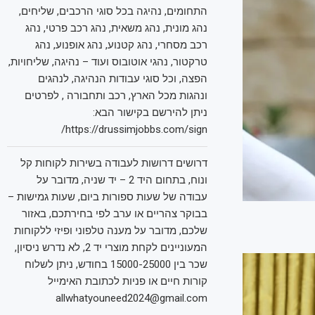
התחומים, נהיגה בכל סוגי הרכבים, שליחים,
נהג מונית, נהג משאית, נהג רכב פרטי, נהג
רכב מסחרי, נהג קטנוע, נהג אופנוע, נהג
טרקטור, נהגי אוטובוס ועוד – נהיגה, שליחויות,
הפצה, וכל סוגי עבודות הנהיגה, לנהגים
ונהגות מכל הארץ, רכב ותחבורה , לפרטים
ניתן להירשם בקישור הבא:
https://drussimjobbs.com/sign/
דרושים דרושות לעבודה בשירות לקוחות קל
ונוח, בתחום היד 2 – יד שניה, מדובר על
עבודה של שעות ספורות ביום, שעות גמישות –
בבוקר צהריים או ערב לפי בחירתכם, באזור
שלכם, מדובר על מענה טלפוני ופיזי ללקוחות
המעוניינים לקחת מוצרי יד 2, לא נדרש ניסיון,
שכר בין 15000-25000 בחודש, ניתן לשלוח
קורות חיים או פניות לכתובת האימייל
allwhatyouneed2024@gmail.com