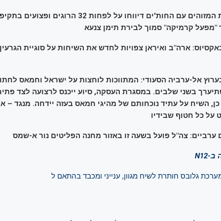
04:44 – מקורות המזוהים עם החות'ים דיווחו על לפחות 32 הרוג
"מפעל קרמיקה" סמוך לבירת תימן צנעא
ווח באקסיוס: ארה"ב ואיראן צפויות לחדש את השיחות על סוגיית הגרעי
יווח בערוץ אל-ערביה הסעודי: המתווכות לוחצות על ישראל וחמאס לחת
יערך בשני שלבים. במסגרת העסקה, סיוע ייכנס לרצועה לצד פתי
כן, השיח על עתיד נוכחותם של מהיגי חמאס בעזה יידחה. מנגד – אר
 על כל חטוף שבידיו
N12
רכת גלובס חותרת לשיח מגוון, ענייני ומכבד בהתאם ל