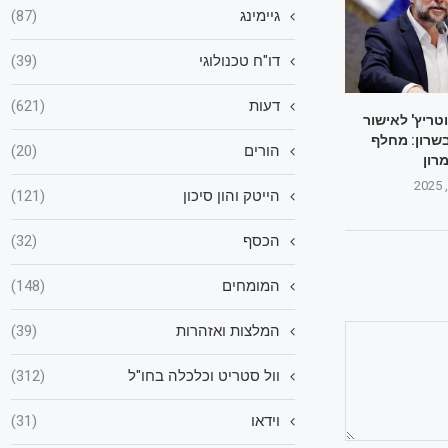
גיימינג
(87)
דו"ח טכנולוגי
(39)
דעות
(621)
טריץ' לאישור
שרון: מחלף
הורים
(20)
רון
הייטק והון סיכון
(121)
הכסף
(32)
המומחים
(148)
המלצות ואזהרות
(39)
וול סטריט וכלכלה בחו"ל
(312)
וידאו
(31)