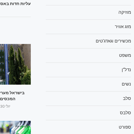
עליות חדות באסיה:
מוזיקה
מזג אוויר
מכשירים וגאדג'טים
משפט
נדל"ן
נשים
בישראל מעריכ
סלב
המכסים ל
יולי 30, 2025
סלבס
ספורט