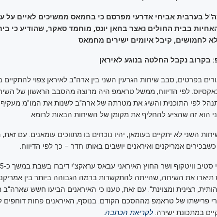
ובר צה"ל בערבית אביחי אדרעי מפרסם כי בחמאס ממשיכים לאיים על ע
אחיות בבית החולים נאצר בחאן יונס, מוחמד סאקר, שהודיע ​​כי בי
א לחמושים, קיבל איומים ישירים מחמאס
רים בפרטים, סבב שיחות הגרעין השני בין ארה"ב לאיראן צפוי להתקיים 
באקסיוס. לפי הדיווח, ממשל טראמפ היה מרוצה מהסבב הראשון של השי
נהל לפי התוכנית והשיג את מטרתה של ארה"ב לשנות את המו"מ מעקיף ל
 הוא זה שהציע להחליף את מקומן של השיחות הבאות לרומא.
ות השני לא יתקיים בעומאן, יהיו נוכחים בו מתווכים עומאנים. עם זאת,
שבכירים אמריקנים ואיראנים יושבים באותו חדר – כך לפי הדיווח.
תיארו את השיחה, שהייתה להתקשרות ברמה הגבוהה ביותר בין אמריקני
 כ"מהותית, רצינית ומצוינת". עם זאת, טענו כי האיראנים הביעו חשש שארה"ב
 פרישתו של טראמפ מההסכם הקודם. בנוסף, האיראנים פחות דוחפים לרעיו
ים במתכונת ישירה.
לקריאת הכתבה
.