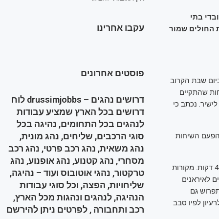
ובדי בתי
עקבו אחרינו
ת החולים שמור
פוסטים אחרונים
ביום שבת הקרוב
חות שהתקיים
דרושים נהגים – drussimjobbs לוח
ישיר. נכתב כי
דרושים בכל הארץ שמציע עבודות
לנהגים בכל התחומים, נהיגה בכל
סוגי הרכבים, שליחים, נהג מונית,
 הפעם השיחות
נהג משאית, נהג רכב פרטי, נהג רכב
מסחרי, נהג קטנוע, נהג אופנוע, נהג
השליח האמריקני סטיב וויטקוף ושר החוץ האיראני עבאס עראקצ'י דיברו בשבת במשך כ-45 דקות. מקורות
טרקטור, נהגי אוטובוס ועוד – נהיגה,
ם לאיראנים
שליחויות, הפצה, וכל סוגי עבודות
 תפרוש גם
הנהיגה, לנהגים ונהגות מכל הארץ,
ן לפיו סבב ​​
רכב ותחבורה , לפרטים ניתן להירשם