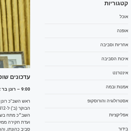
קטגוריות
אוכל
אופנה
אחריות וסביבה
איכות הסביבה
אינטרנט
עדכונים שוט
אמנות ובמה
9:00 – רונן בר אומר כי יתפטר בתוך כמה שבועות
אסטרולוגיה והורוסקופ
ראש השב"כ רונן 
אפליקציות
השב״כ מתח בשיחו
ועדת חקירה ממל
בידור
סביב כהונתו, וה