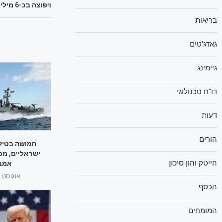
ויפוצה בכ-6 מיליון שקל
בריאות
גאדג'טים
גיימינג
דו"ח טכנולוגי
דעות
הורים
חמושה בטילי
ישראליים, מט
הייטק והון סיכון
אמבר
אוגוסט 1, 2025
הכסף
המומחים