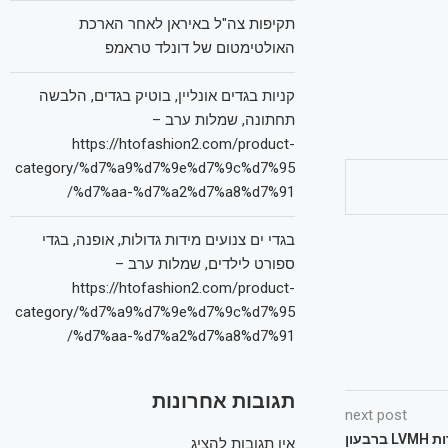
תקיפות צה"ל באיראן לאחר הארכת
האולטימטום של דונלד טראמפ
קניות בגדים אונליין, בוטיק בגדים, הלבשה
תחתונה, שמלות ערב –
https://htofashion2.com/product-
category/%d7%a9%d7%9e%d7%9c%d7%95
%d7%aa-%d7%a2%d7%a8%d7%91/
בגדי ים צנועים מידות גדולות, אופנה, בגדי
ספורט לילדים, שמלות ערב –
https://htofashion2.com/product-
category/%d7%a9%d7%9e%d7%9c%d7%95
%d7%aa-%d7%a2%d7%a8%d7%91/
תגובות אחרונות
next post
היוקרה לא חסינה: ירידה במכירות LVMH ברבעון
אין תגובות להציג.