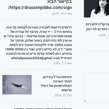
בקישור הבא:
https://drussimjobbs.com/sign/
אפריל 25, 2026
ת קו"ח לחברות
דרושים דרושות לעבודה בשירות לקוחות קל ונוח,
 חוזרים להייטק
בתחום היד 2 – יד שניה, מדובר על עבודה של
שעות ספורות ביום, שעות גמישות – בבוקר צהריים
או ערב לפי בחירתכם, באזור שלכם, מדובר על
מענה טלפוני ופיזי ללקוחות המעוניינים לקחת
מוצרי יד 2, לא נדרש ניסיון, שכר בין 15000-25000
בחודש, ניתן לשלוח קורות חיים או פניות לכתובת
האימייל allwhatyouneed2024@gmail.com
אפריל 7, 2026
תקיפות צה"ל באיראן
לאחר הארכת
האולטימטום של דונלד
טראמפ
מרץ 27, 2026