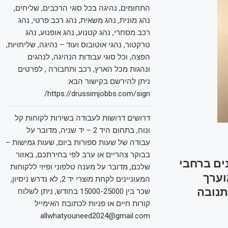
התחומים, נהיגה בכל סוגי הרכבים, שליחים,
נהג מונית, נהג משאית, נהג רכב פרטי, נהג
רכב מסחרי, נהג קטנוע, נהג אופנוע, נהג
טרקטור, נהגי אוטובוס ועוד – נהיגה, שליחויות,
הפצה, וכל סוגי עבודות הנהיגה, לנהגים
ונהגות מכל הארץ, רכב ותחבורה , לפרטים
ניתן להירשם בקישור הבא:
https://drussimjobbs.com/sign/
דרושים דרושות לעבודה בשירות לקוחות קל
ונוח, בתחום היד 2 – יד שניה, מדובר על
עבודה של שעות ספורות ביום, שעות גמישות –
בבוקר צהריים או ערב לפי בחירתכם, באזור
2, מפעילה כיום למעלה מ-100 דוכנים ברחבי
שלכם, מדובר על מענה טלפוני ופיזי ללקוחות
 המוערך
המעוניינים לקחת מוצרי יד 2, לא נדרש ניסיון,
תנובה
שכר בין 15000-25000 בחודש, ניתן לשלוח
קורות חיים או פניות לכתובת האימייל
allwhatyouneed2024@gmail.com