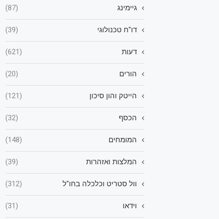
גיימינג
(87)
דו"ח טכנולוגי
(39)
דעות
(621)
הורים
(20)
הייטק והון סיכון
(121)
הכסף
(32)
המומחים
(148)
המלצות ואזהרות
(39)
וול סטריט וכלכלה בחו"ל
(312)
וידאו
(31)