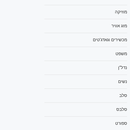
מוזיקה
מזג אוויר
מכשירים וגאדג'טים
משפט
נדל"ן
נשים
סלב
סלבס
ספורט