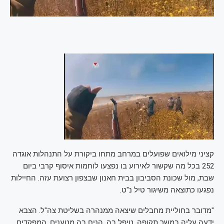
קציני מילואים שפועלים במרחב מתחו ביקורת על התנהלות אוגדה
252 בכל מה שקשור לאירוע בו נפצעו לוחמות איסוף קרבי ביום
שבת, מול שכונת הסביבון בבית חאנון שבצפון רצועת עזה. החיילות
נפגעו כתוצאה משיגור טיל נ"ט.
"מדובר בחוליית מחבלים שיצאה ממנהרה בשליטת צה"ל. הצבא
ידעה עליה במשך תקופה. טיפל בה, הניח בה מטענים. המפקדים