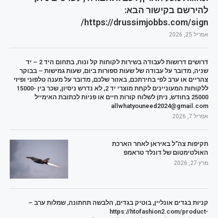
להירשם בקישור הבא:
https://drussimjobbs.com/sign/
אפריל 25, 2026
דרושים דרושות לעבודה בשירות לקוחות קל ונוח, בתחום היד 2 – יד
שניה, מדובר על עבודה של שעות ספורות ביום, שעות גמישות – בבוקר
צהריים או ערב לפי בחירתכם, באזור שלכם, מדובר על מענה טלפוני ופיזי
ללקוחות המעוניינים לקחת מוצרי יד 2, לא נדרש ניסיון, שכר בין 15000-
25000 בחודש, ניתן לשלוח קורות חיים או פניות לכתובת האימייל
allwhatyouneed2024@gmail.com
אפריל 7, 2026
תקיפות צה"ל באיראן לאחר הארכת
האולטימטום של דונלד טראמפ
מרץ 27, 2026
קניות בגדים אונליין, בוטיק בגדים, הלבשה תחתונה, שמלות ערב –
https://htofashion2.com/product-