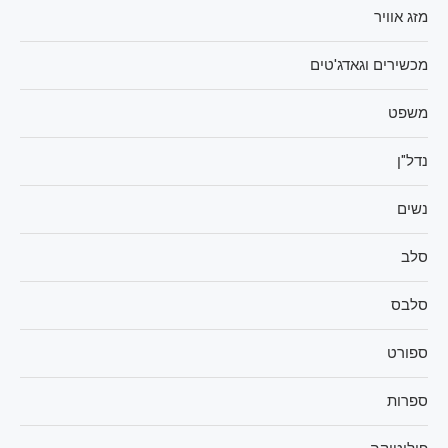
מזג אוויר
מכשירים וגאדג'טים
משפט
נדל"ן
נשים
סלב
סלבס
ספורט
ספרות