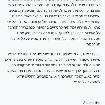
בשטח היו צריכים לצאת מנקודת הנחה שיש לה הסתעפויות שלא
זוהו במיפוי לקראת השמדה", אמרו הקצינים, והוסיפו: "המחבלים
ששיגרו טיל אר.פי.ג'י לעבר הג'יפ היו בטווח קצר מאוד. במילים
אחרות – אם לא היתה תגובה מהירה של הכוחות בשטח, כולל ירי
מהאוויר, האירוע יכול היה להסתיים בחטיפה. ככה צריך להסתכל
על האירוע. ככה צריך לתחקר אותו וככה צריך להסיק ממנו
מסקנות. אם היו נחטפות לוחמות, זה היה משפיע על כל מהלכי
המלחמה".
יצויין כי מנגד, יש מי שטוענים כי מה שהקשה על המחבלים לבצע
פיגוע חטיפה היו שתי נקודות שהועלו בתחקיר ראשוני בשבת: הג'יפ
מסוג 'רנגלר' שנפגע מטיל נ"ט נסע עוד כ-200 מ' מהנקודה בה
נפגע; ובנוסף לכך – הכוח שהיה במגנן זיהה במהירות את האירוע
ופתח באש. לפיכך ההערכה היא שהמחבלים החליטו שלא
להסתער על הג'יפ.
Source link