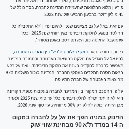
ביטול סעיף מגבלת הדיבידנד), לאחר שהחברה "השלימה את
פירעון מלוא ההלוואות שהעמידה המדינה לחברה, בסך כולל של
45 מיליון דולר, ברבעון הרביעי של שנת 2022.
עם זאת, באל על גם מציינים שנכון להיום עדיין "לא התקבלה כל
החלטה בנוגע לחלוקת דיבידנד בגין רווחי שנת 2025, וככל
שתתקבל החלטה כזו, היא תפורסם באופן מסודר".
כזכור, בחודש ינואר
נחשף בגלובס ה"דיל" בין המדינה והחברה
,
לפיו אל על תגדיל את חלקה בהוצאות האבטחה ובתמורה המדינה
תאפשר לחברה להקדים בשנה את חלוקת הדיבידנד, וזאת על רקע
הגאות חסרת התקדים בעסקי החברה. המדינה כזכור משלמת 97%
מהוצאות האבטחה של חברת התעופה.
על פי ההסכם המקורי בין המדינה לחברה בעקבות מגפת הקורונה,
היא לא הייתה יכולה לחלק דיבידנד כלל עד סוף שנת 2025 ולאחר
מכן הייתה יכולה לחלק רק 30% מרווחיה, עד סוף שנת 2028.
הזינוק במניה הפך את אל על לחברה במקום
ה-14 במדד ת"א 90 מבחינת שווי שוק