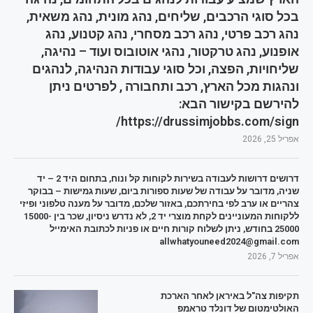
בכל סוגי הרכבים, שליחים, נהג מונית, נהג משאית,
נהג רכב פרטי, נהג רכב מסחרי, נהג קטנוע, נהג
אופנוע, נהג טרקטור, נהגי אוטובוס ועוד – נהיגה,
שליחויות, הפצה, וכל סוגי עבודות הנהיגה, לנהגים
ונהגות מכל הארץ, רכב ותחבורה , לפרטים ניתן
להירשם בקישור הבא:
https://drussimjobbs.com/sign/
אפריל 25, 2026
דרושים דרושות לעבודה בשירות לקוחות קל ונוח, בתחום היד 2 – יד
שניה, מדובר על עבודה של שעות ספורות ביום, שעות גמישות – בבוקר
צהריים או ערב לפי בחירתכם, באזור שלכם, מדובר על מענה טלפוני ופיזי
ללקוחות המעוניינים לקחת מוצרי יד 2, לא נדרש ניסיון, שכר בין 15000-
25000 בחודש, ניתן לשלוח קורות חיים או פניות לכתובת האימייל
allwhatyouneed2024@gmail.com
אפריל 7, 2026
תקיפות צה"ל באיראן לאחר הארכת
האולטימטום של דונלד טראמפ