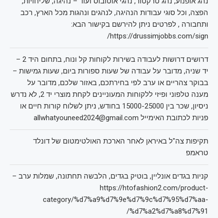
נהג אופנוע, נהג טרקטור, נהגי אוטובוס ועוד – נהיגה, שליחויות,
הפצה, וכל סוגי עבודות הנהיגה, לנהגים ונהגות מכל הארץ, רכב
ותחבורה , לפרטים ניתן להירשם בקישור הבא:
https://drussimjobbs.com/sign/
דרושים דרושות לעבודה בשירות לקוחות קל ונוח, בתחום היד 2 –
יד שניה, מדובר על עבודה של שעות ספורות ביום, שעות גמישות –
בבוקר צהריים או ערב לפי בחירתכם, באזור שלכם, מדובר על
מענה טלפוני ופיזי ללקוחות המעוניינים לקחת מוצרי יד 2, לא נדרש
ניסיון, שכר בין 15000-25000 בחודש, ניתן לשלוח קורות חיים או
פניות לכתובת האימייל allwhatyouneed2024@gmail.com
תקיפות צה"ל באיראן לאחר הארכת האולטימטום של דונלד
טראמפ
קניות בגדים אונליין, בוטיק בגדים, הלבשה תחתונה, שמלות ערב –
https://htofashion2.com/product-
category/%d7%a9%d7%9e%d7%9c%d7%95%d7%aa-
%d7%a2%d7%a8%d7%91/