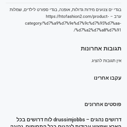
בגדי ים צנועים מידות גדולות, אופנה, בגדי ספורט לילדים, שמלות
ערב – https://htofashion2.com/product-
category/%d7%a9%d7%9e%d7%9c%d7%95%d7%aa-
%d7%a2%d7%a8%d7%91/
תגובות אחרונות
אין תגובות להציג.
עקבו אחרינו
פוסטים אחרונים
דרושים נהגים – drussimjobbs לוח דרושים בכל
הארץ שמציע עבודות לנהגים בכל התחומים, נהיגה