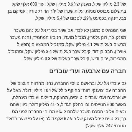
של 2.3 מיליון שקל, מענק של 3.6 מיליון שקל ועוד 600 אלף שקל
בתשלום מבוסס מניות. עלות שכרו של יו"ר הדירקטוריון, עמיקם בן
צבי, זינקה בכמעט 29%, לסכום של 5.4 מיליון שקל.
שני המנהלים כמובן לא לבד, וגם שאר בכירי אל על נהנו משכר
מפנק. כך, רונן גלפרין, מנכ"ל מועדון הנוסע המתמיד, נהנה משכר
מרשים בעלות של 4.1 מיליון שקל; סמנכ"ל המבצעים (תפעול
אווירי), חבב בן דוד, קיבל שכר בעלות של 3.4 מיליון שקל; וסמנכ"ל
המכירות, ירום ודיש, קיבל שכר בעלות של 3.3 מיליון שקל.
חברה עם ארבעה ועדי עובדים
גם עובדי אל על, ובראשם טייסי החברה, נהנו מהרווח העצום של
החברה עם "מענקי רווח" בהיקף כולל של 104 מיליון דולר. באל על
יש ארבעה ועדי עובדים: טייסים, תחזוקה, דיילים ועובדי מינהלה,
כאשר 600 הטייסים זכו בחלק הגדול, כ-41 מיליון דולר, כיוון שהם
זכאים על פי הסכם השכר שלהם ל-6% מרווחי החברה לפני מס.
כך, כל טייס קיבל מענק של כ-67.6 אלף דולר (או על פי שער הדולר
הנוכחי 247 אלף שקל).