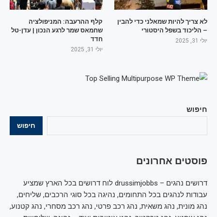
לא צריך להיות שמאלני כדי להבין
קלף ההרעבה: המניפולציה
– הליכוד בשפל היסטורי
שחמאס שמר לרגע הנכון | עדן-טל
חדד
יולי 31, 2025
יולי 31, 2025
חיפוש
חיפוש
פוסטים אחרונים
דרושים נהגים – drussimjobbs לוח דרושים בכל הארץ שמציע
עבודות לנהגים בכל התחומים, נהיגה בכל סוגי הרכבים, שליחים,
נהג מונית, נהג משאית, נהג רכב פרטי, נהג רכב מסחרי, נהג קטנוע,