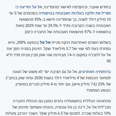
בחודש שעבר, וכהקדמה לאישור מהמדינה,
אל על הודיעה כי
תגדיל את חלקה בעלויות האבטחה בטיסותיה
בסכומים של 5 עד
10 מיליון דולר לשנה, כך שהמדינה תישא ב-95% מהוצאות
האבטחה בשנה הקרובה ותרד ל-29.5% עד שנת 2029 (וזאת
בהשוואה ל-97% מהוצאות האבטחה של החברה כיום).
בשלוש השנים האחרונות זינקה מניית
אל על
בכמעט 290%, והיא
נסחרת כעת לפי שווי של 5.7 מיליארד שקל. הזינוק במניה הפך את
אל על לחברה במקום ה-14 מבחינת שווי שוק מבין מניות מדד ת"א
90.
ב
דוחותיה האחרונים
, אל על גם הציבה יעד לא פשוט של הגעה
למחזור הכנסות של 4 מיליארד דולר בשנת 2030 ונתח שוק בנתב"ג
של 25% (7.6 מיליון איש), עם יותר מ-4 מיליון חברים במועדון
הנוסע המתמיד.
מהחגיגה הכללית בתוצאותיה נהנים כמובן גם הנהלת החברה.
מנכ"לית אל על, דינה בן טל-גננסיה, נהנתה אשתקד מזינוק של
10% בעלות שכרה, לסכום של 6.5 מיליון שקל. השכר הורכב מעלות