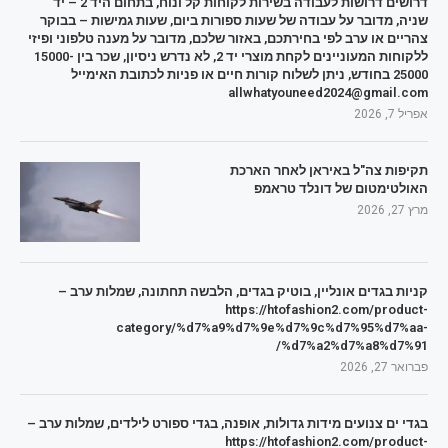
דרושים דרושות לעבודה בשירות לקוחות קל ונוח, בתחום היד 2 – יד
שניה, מדובר על עבודה של שעות ספורות ביום, שעות גמישות – בבוקר
צהריים או ערב לפי בחירתכם, באזור שלכם, מדובר על מענה טלפוני ופיזי
ללקוחות המעוניינים לקחת מוצרי יד 2, לא נדרש ניסיון, שכר בין 15000-
25000 בחודש, ניתן לשלוח קורות חיים או פניות לכתובת האימייל
allwhatyouneed2024@gmail.com
אפריל 7, 2026
תקיפות צה"ל באיראן לאחר הארכת
האולטימטום של דונלד טראמפ
מרץ 27, 2026
קניות בגדים אונליין, בוטיק בגדים, הלבשה תחתונה, שמלות ערב –
https://htofashion2.com/product-
category/%d7%a9%d7%9e%d7%9c%d7%95%d7%aa-
%d7%a2%d7%a8%d7%91/
פברואר 27, 2026
בגדי ים צנועים מידות גדולות, אופנה, בגדי ספורט לילדים, שמלות ערב –
https://htofashion2.com/product-