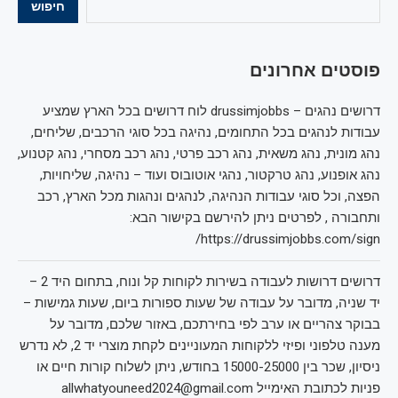
חיפוש
פוסטים אחרונים
דרושים נהגים – drussimjobbs לוח דרושים בכל הארץ שמציע
עבודות לנהגים בכל התחומים, נהיגה בכל סוגי הרכבים, שליחים,
נהג מונית, נהג משאית, נהג רכב פרטי, נהג רכב מסחרי, נהג קטנוע,
נהג אופנוע, נהג טרקטור, נהגי אוטובוס ועוד – נהיגה, שליחויות,
הפצה, וכל סוגי עבודות הנהיגה, לנהגים ונהגות מכל הארץ, רכב
ותחבורה , לפרטים ניתן להירשם בקישור הבא:
https://drussimjobbs.com/sign/
דרושים דרושות לעבודה בשירות לקוחות קל ונוח, בתחום היד 2 –
יד שניה, מדובר על עבודה של שעות ספורות ביום, שעות גמישות –
בבוקר צהריים או ערב לפי בחירתכם, באזור שלכם, מדובר על
מענה טלפוני ופיזי ללקוחות המעוניינים לקחת מוצרי יד 2, לא נדרש
ניסיון, שכר בין 15000-25000 בחודש, ניתן לשלוח קורות חיים או
פניות לכתובת האימייל allwhatyouneed2024@gmail.com