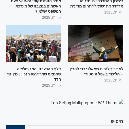
כישלון ההסברה של נתניהו
מחיר ההתנתקות: האם אי פעם
מדרדר את ישראל לתהום מדינית
האשמים במצבה של מערכת
המשפט ישלמו?
יולי 31, 2025
יולי 31, 2025
לא צריך להיות שמאלני כדי להבין
קלף ההרעבה: המניפולציה
– הליכוד בשפל היסטורי
שחמאס שמר לרגע הנכון | עדן-טל
חדד
יולי 31, 2025
יולי 31, 2025
חיפוש