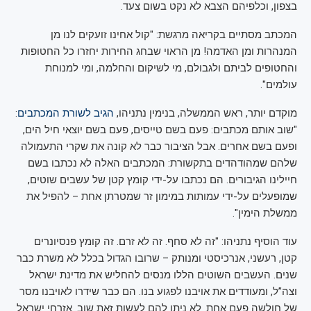
בצפון, וכלפיהם הצבא לא נקט בשום צעד.
המכתב מסתיים בקריאה מרגשת: "קול אחינו זועקים לנו מן
המנהרות ומן האדמה! מן הראוי שבחג החירות יחזרו כל החטופות
והחטופים לביתם ולגבולם, מי לשיקום והחלמה, ומי למנוחת
עולמים".
מוקדם יותר, ראש הממשלה, בנימין נתניהו,
הגיב לשורת המכתבים
:
"שוב אותם מכתבים: פעם בשם טייסים, פעם בשם יוצאי חיל הים,
ופעם בשם אחרים. אבל הציבור כבר לא קונה את שקרי התעמולה
שלהם שמהודהדים בתקשורת: המכתבים האלה לא נכתבו בשם
חיילינו הגיבורים. הם נכתבו על-ידי קומץ קטן של עשבים שוטים,
שמופעלים על-ידי עמותות במימון זר שמטרתן אחת – להפיל את
ממשלת הימין".
עוד הוסיף נתניהו: "זה לא סחף. זה לא זרם. זה קומץ פנסיונרים
קטן, רעשני, אנרכיסטי ומנותק – שרובו הגדול בכלל לא משרת כבר
שנים. העשבים השוטים הללו מנסים להחליש את מדינת ישראל
וצה”ל, ומעודדים את אויבנו לפגוע בנו. הם כבר שידרו לאויבנו מסר
של חולשה פעם אחת. לא ניתן להם לעשות זאת שוב. אזרחי ישראל