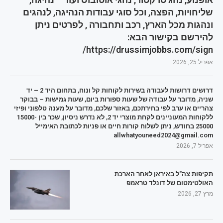
שליחויות, הפצה, וכל סוגי עבודות הנהיגה, לנהגים
ונהגות מכל הארץ, רכב ותחבורה , לפרטים ניתן
להירשם בקישור הבא:
https://drussimjobbs.com/sign/
אפריל 25, 2026
דרושים דרושות לעבודה בשירות לקוחות קל ונוח, בתחום היד 2 – יד
שניה, מדובר על עבודה של שעות ספורות ביום, שעות גמישות – בבוקר
צהריים או ערב לפי בחירתכם, באזור שלכם, מדובר על מענה טלפוני ופיזי
ללקוחות המעוניינים לקחת מוצרי יד 2, לא נדרש ניסיון, שכר בין 15000-
25000 בחודש, ניתן לשלוח קורות חיים או פניות לכתובת האימייל
allwhatyouneed2024@gmail.com
אפריל 7, 2026
תקיפות צה"ל באיראן לאחר הארכת
האולטימטום של דונלד טראמפ
מרץ 27, 2026