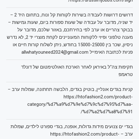
https://drussimjobbs.com/sign/
דרושים דרושות לעבודה בשירות לקוחות קל ונוח, בתחום היד 2 –
יד שניה, מדובר על עבודה של שעות ספורות ביום, שעות גמישות –
בבוקר צהריים או ערב לפי בחירתכם, באזור שלכם, מדובר על
מענה טלפוני ופיזי ללקוחות המעוניינים לקחת מוצרי יד 2, לא נדרש
ניסיון, שכר בין 15000-25000 בחודש, ניתן לשלוח קורות חיים או
פניות לכתובת האימייל allwhatyouneed2024@gmail.com
תקיפות צה"ל באיראן לאחר הארכת האולטימטום של דונלד
טראמפ
קניות בגדים אונליין, בוטיק בגדים, הלבשה תחתונה, שמלות ערב –
https://htofashion2.com/product-
category/%d7%a9%d7%9e%d7%9c%d7%95%d7%aa-
%d7%a2%d7%a8%d7%91/
בגדי ים צנועים מידות גדולות, אופנה, בגדי ספורט לילדים, שמלות
ערב – https://htofashion2.com/product-