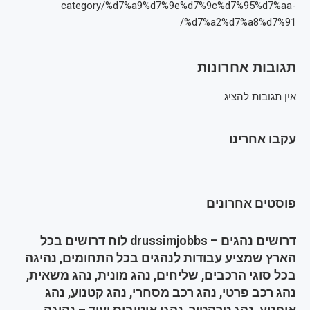
category/%d7%a9%d7%9e%d7%9c%d7%95%d7%aa-
%d7%a2%d7%a8%d7%91/
תגובות אחרונות
אין תגובות להציג.
עקבו אחרינו
פוסטים אחרונים
דרושים נהגים – drussimjobbs לוח דרושים בכל
הארץ שמציע עבודות לנהגים בכל התחומים, נהיגה
בכל סוגי הרכבים, שליחים, נהג מונית, נהג משאית,
נהג רכב פרטי, נהג רכב מסחרי, נהג קטנוע, נהג
אופנוע, נהג טרקטור, נהגי אוטובוס ועוד – נהיגה,