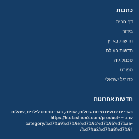
כתבות
דף הבית
בידור
חדשות בארץ
חדשות בעולם
טכנולוגיה
ספורט
כדורגל ישראלי
חדשות אחרונות
בגדי ים צנועים מידות גדולות, אופנה, בגדי ספורט לילדים, שמלות
ערב – https://htofashion2.com/product-
category/%d7%a9%d7%9e%d7%9c%d7%95%d7%aa-
%d7%a2%d7%a8%d7%91/