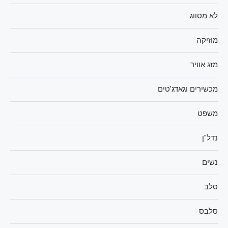
לא מסווג
מוזיקה
מזג אוויר
מכשירים וגאדג'טים
משפט
נדל"ן
נשים
סלב
סלבס