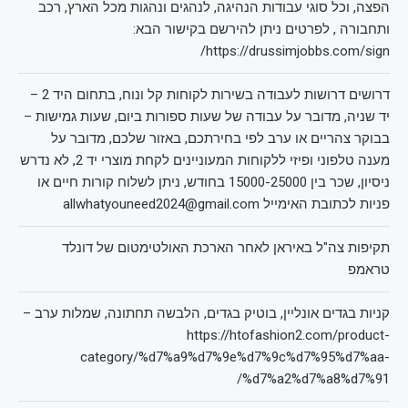
הפצה, וכל סוגי עבודות הנהיגה, לנהגים ונהגות מכל הארץ, רכב
ותחבורה , לפרטים ניתן להירשם בקישור הבא:
https://drussimjobbs.com/sign/
דרושים דרושות לעבודה בשירות לקוחות קל ונוח, בתחום היד 2 –
יד שניה, מדובר על עבודה של שעות ספורות ביום, שעות גמישות –
בבוקר צהריים או ערב לפי בחירתכם, באזור שלכם, מדובר על
מענה טלפוני ופיזי ללקוחות המעוניינים לקחת מוצרי יד 2, לא נדרש
ניסיון, שכר בין 15000-25000 בחודש, ניתן לשלוח קורות חיים או
פניות לכתובת האימייל allwhatyouneed2024@gmail.com
תקיפות צה"ל באיראן לאחר הארכת האולטימטום של דונלד
טראמפ
קניות בגדים אונליין, בוטיק בגדים, הלבשה תחתונה, שמלות ערב –
https://htofashion2.com/product-
category/%d7%a9%d7%9e%d7%9c%d7%95%d7%aa-
%d7%a2%d7%a8%d7%91/