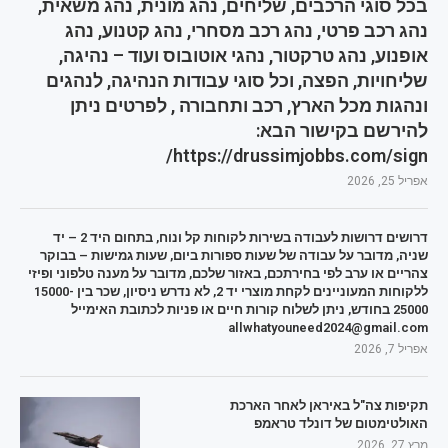
בכל סוגי הרכבים, שליחים, נהג מונית, נהג משאית,
נהג רכב פרטי, נהג רכב מסחרי, נהג קטנוע, נהג
אופנוע, נהג טרקטור, נהגי אוטובוס ועוד – נהיגה,
שליחויות, הפצה, וכל סוגי עבודות הנהיגה, לנהגים
ונהגות מכל הארץ, רכב ותחבורה , לפרטים ניתן
להירשם בקישור הבא:
https://drussimjobbs.com/sign/
אפריל 25, 2026
דרושים דרושות לעבודה בשירות לקוחות קל ונוח, בתחום היד 2 – יד
שניה, מדובר על עבודה של שעות ספורות ביום, שעות גמישות – בבוקר
צהריים או ערב לפי בחירתכם, באזור שלכם, מדובר על מענה טלפוני ופיזי
ללקוחות המעוניינים לקחת מוצרי יד 2, לא נדרש ניסיון, שכר בין 15000-
25000 בחודש, ניתן לשלוח קורות חיים או פניות לכתובת האימייל
allwhatyouneed2024@gmail.com
אפריל 7, 2026
תקיפות צה"ל באיראן לאחר הארכת
האולטימטום של דונלד טראמפ
מרץ 27, 2026