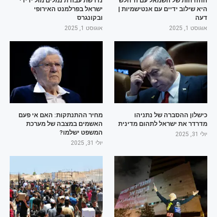
ההזדהות של השמאל עם ה"חלש"
נדרשת עבודת נמלים מול ידידי
היא שילוב ידיים עם אנטישמיות |
ישראל בפרלמנט האירופי
דעה
ובקונגרס
אוגוסט 1, 2025
אוגוסט 1, 2025
כישלון ההסברה של נתניהו
מחיר ההתנתקות: האם אי פעם
מדרדר את ישראל לתהום מדינית
האשמים במצבה של מערכת
המשפט ישלמו?
יולי 31, 2025
יולי 31, 2025