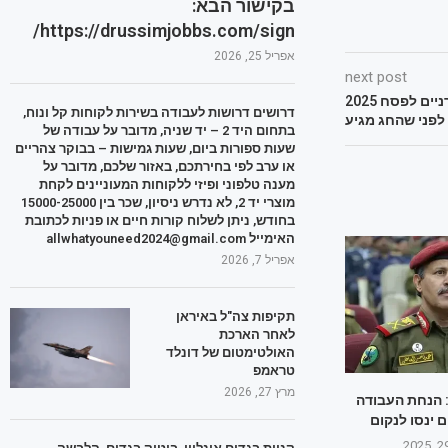
בקישור הבא:
https://drussimjobbs.com/sign/
אפריל 25, 2026
next post
מהרי! הטרנדים החמים בציפורניים לפסח 2025
דרושים דרושות לעבודה בשירות לקוחות קל ונוח,
לפני שהחג מגיע
בתחום היד 2 – יד שניה, מדובר על עבודה של
שעות ספורות ביום, שעות גמישות – בבוקר צהריים
או ערב לפי בחירתכם, באזור שלכם, מדובר על
מענה טלפוני ופיזי ללקוחות המעוניינים לקחת
מוצרי יד 2, לא נדרש ניסיון, שכר בין 15000-25000
בחודש, ניתן לשלוח קורות חיים או פניות לכתובת
האימייל allwhatyouneed2024@gmail.com
אפריל 7, 2026
תקיפות צה"ל באיראן
לאחר הארכת
האולטימטום של דונלד
טראמפ
מרץ 27, 2026
 הנחת העבודה
 ינסו לנקום