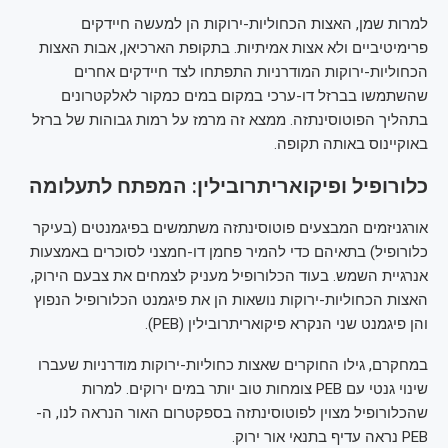
למרות שמן, האצות הכחוליות-ירוקות הן למעשה חיידקים
פרימיטיביים ולא אצות אמיתיות. בתקופת הארכיאן, אבות האצות
הכחוליות-ירוקות המודרניות התפתחו לצד חיידקים אחרים
שהשתמשו בברזל דו-ערכי במקום במים כמקור לאלקטרונים
בתהליך הפוטוסינתזה. ממצא זה מרמז על רמות גבוהות של ברזל
באוקיינוס באותה תקופה.
כלורופיל ופיקואריתרובילין: המפתח לתעלומה
אורגניזמים המבצעים פוטוסינתזה משתמשים בפיגמנטים (בעיקר
כלורופיל) בתאיהם כדי להמיר פחמן דו-חמצני לסוכרים באמצעות
אנרגיית השמש. בעוד הכלורופיל מעניק לצמחים את צבעם הירוק,
האצות הכחוליות-ירוקות נושאות הן את פיגמנט הכלורופיל הנפוץ
והן פיגמנט שני הנקרא פיקואריתרובילין (PEB).
במחקרם, גילו החוקרים שאצות כחוליות-ירוקות מודרניות שעברו
שינוי גנטי עם PEB צומחות טוב יותר במים ירוקים. למרות
שהכלורופיל מצוין לפוטוסינתזה בספקטרום האור הנראה לנו, ה-
PEB נראה עדיף בתנאי אור ירוק.