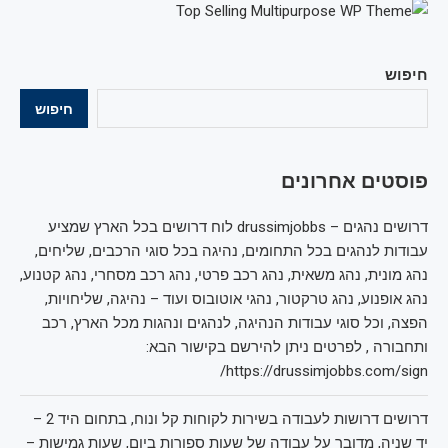
חיפוש
חיפוש
פוסטים אחרונים
דרושים נהגים – drussimjobbs לוח דרושים בכל הארץ שמציע
עבודות לנהגים בכל התחומים, נהיגה בכל סוגי הרכבים, שליחים,
נהג מונית, נהג משאית, נהג רכב פרטי, נהג רכב מסחרי, נהג קטנוע,
נהג אופנוע, נהג טרקטור, נהגי אוטובוס ועוד – נהיגה, שליחויות,
הפצה, וכל סוגי עבודות הנהיגה, לנהגים ונהגות מכל הארץ, רכב
ותחבורה , לפרטים ניתן להירשם בקישור הבא:
https://drussimjobbs.com/sign/
דרושים דרושות לעבודה בשירות לקוחות קל ונוח, בתחום היד 2 –
יד שניה, מדובר על עבודה של שעות ספורות ביום, שעות גמישות –