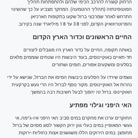
הרחוק קשורה להרכב הכימי שלהם ולהתפתחות תהליך
הפוטוסינתזה (תהליך ההטמעה). המחקר מצביע על כך שהשינוי
התרחש לאחר שמרבצי ברזל שקעו בתקופות הארכיאן
והפרוטרוזואיק הקדום, לפני 3.8 עד 1.8 מיליארד שנה בקירוב.
החיים הראשונים וכדור הארץ הקדום
באותה תקופה, החיים על כדור הארץ היו מוגבלים ליצורים
חד-תאיים באוקיינוסים, בעוד היבשות היו שטחים שוממים מלאים
בסלעים ומשקעים אפורים, חומים ושחורים.
גשמים שירדו על הסלעים ביבשות המיסו את הברזל, שנישא על ידי
נהרות אל האוקיינוסים. מקור נוסף לברזל היו הרי געש בקרקעית
האוקיינוס. ברזל זה יהפוך לבעל חשיבות רבה בהמשך.
האי היפני וגילוי מפתיע
החוקרים ערכו את מחקרם במים סביב האי היפני איו-ג'ימה, אי
געשי המאופיין במים בעלי גוון ירוק הקשור לסוג מסוים של ברזל
מחומצן. במים הירוקים הללו משגשגים אצות כחוליות-ירוקות.