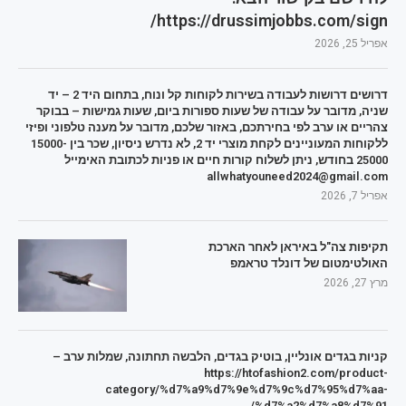
https://drussimjobbs.com/sign/
אפריל 25, 2026
דרושים דרושות לעבודה בשירות לקוחות קל ונוח, בתחום היד 2 – יד
שניה, מדובר על עבודה של שעות ספורות ביום, שעות גמישות – בבוקר
צהריים או ערב לפי בחירתכם, באזור שלכם, מדובר על מענה טלפוני ופיזי
ללקוחות המעוניינים לקחת מוצרי יד 2, לא נדרש ניסיון, שכר בין 15000-
25000 בחודש, ניתן לשלוח קורות חיים או פניות לכתובת האימייל
allwhatyouneed2024@gmail.com
אפריל 7, 2026
תקיפות צה"ל באיראן לאחר הארכת
האולטימטום של דונלד טראמפ
מרץ 27, 2026
קניות בגדים אונליין, בוטיק בגדים, הלבשה תחתונה, שמלות ערב –
https://htofashion2.com/product-
category/%d7%a9%d7%9e%d7%9c%d7%95%d7%aa-
%d7%a2%d7%a8%d7%91/