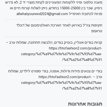
מענה טלפוני ופיזי ללקוחות המעוניינים לקחת מוצרי יד 2, לא נדרש
ניסיון, שכר בין 15000-25000 בחודש, ניתן לשלוח קורות חיים או
פניות לכתובת האימייל allwhatyouneed2024@gmail.com
תקיפות צה"ל באיראן לאחר הארכת האולטימטום של דונלד
טראמפ
קניות בגדים אונליין, בוטיק בגדים, הלבשה תחתונה, שמלות ערב –
https://htofashion2.com/product-
category/%d7%a9%d7%9e%d7%9c%d7%95%d7%aa-
%d7%a2%d7%a8%d7%91/
בגדי ים צנועים מידות גדולות, אופנה, בגדי ספורט לילדים, שמלות
ערב – https://htofashion2.com/product-
category/%d7%a9%d7%9e%d7%9c%d7%95%d7%aa-
%d7%a2%d7%a8%d7%91/
תגובות אחרונות