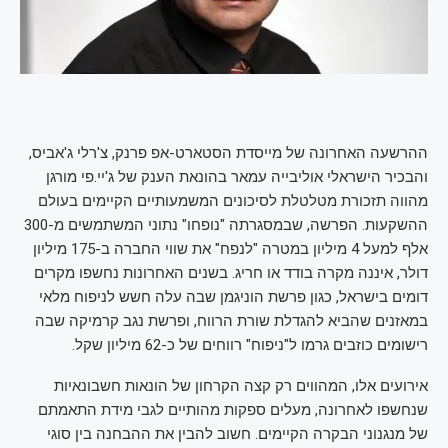
ההרשעה האחרונה של מייסדת הסטארט-אפ פרנק, צ'רלי ג'אביס,
והבכיר הישראלי אוליבייה עמאר בהונאת הענק של ג'יי.פי מורגן
מהווה תזכורת מטלטלת לסיכונים המשמעותיים הקיימים בעולם
ההשקעות. הפרשה, שבמסגרתה "נופחו" נתוני המשתמשים מ-300
אלף למעל 4 מיליון במטרה "לנפח" את שווי החברה ב-175 מיליון
דולר, איננה מקרה בודד או חריג. בשנים האחרונות נחשפו מקרים
דומים בישראל, כגון פרשת הוניגמן שבה עלה חשש לניפוח מלאי
במאזנים שהביא להגדלת שורת הרווח, ופרשת נגב קרמיקה שבה
רישומים כוזבים גרמו ל"ניפוח" רווחים של כ-62 מיליון שקל.
אירועים אלו, המהווים רק קצה הקרחון של הונאות חשבונאיות
שנחשפו לאחרונה, מעלים ספקות מהותיים לגבי מידת התאמתם
של מנגנוני הבקרה הקיימים. חשוב להבין את ההבחנה בין סוגי