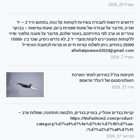
אפריל 25, 2026
דרושים דרושות לעבודה בשירות לקוחות קל ונוח, בתחום היד 2 – יד
שניה, מדובר על עבודה של שעות ספורות ביום, שעות גמישות – בבוקר
צהריים או ערב לפי בחירתכם, באזור שלכם, מדובר על מענה טלפוני ופיזי
ללקוחות המעוניינים לקחת מוצרי יד 2, לא נדרש ניסיון, שכר בין 15000-
25000 בחודש, ניתן לשלוח קורות חיים או פניות לכתובת האימייל
allwhatyouneed2024@gmail.com
אפריל 7, 2026
תקיפות צה"ל באיראן לאחר הארכת
האולטימטום של דונלד טראמפ
מרץ 27, 2026
קניות בגדים אונליין, בוטיק בגדים, הלבשה תחתונה, שמלות ערב –
https://htofashion2.com/product-
category/%d7%a9%d7%9e%d7%9c%d7%95%d7%aa-
%d7%a2%d7%a8%d7%91/
פברואר 27, 2026