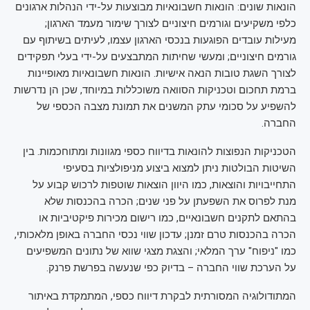
הונאות שונים: הונאות חשבונאיות מבוצעות על-ידי הנהלות ארגונים
כלפי משקיעים וגורמים חיצוניים לצורך שימור מעמד הארגון;
מעילות עובדים הפוגעות בנכסי הארגון עצמו, לעיתים בשיתוף עם
גורמים חיצוניים; ומעשי שחיתות המתבצעים על-ידי בעלי תפקידים
לצורך השגת טובות הנאה אישיות. הונאות חשבונאיות מאופיינות
ברמת תחכום וטכניקות הסוואה משוכללות במיוחד, שכן הן נדרשות
להשפיע על סכומי עתק המשנים את תמונת מצבה הכספי של
החברה.
הטכניקות הנפוצות להונאות בדיווח כספי מגוונות ומתוחכמות. בין
השיטות הבולטות ניתן למצוא ביצוע מניפולציות בסעיפי
התחייבויות והוצאות, כמו היוון הוצאות שוטפות לרכוש קבוע על
מנת לפרוס את השפעתן על פני שנים; הכרה בהכנסות שלא
בהתאם לתקנים חשבונאיים, כמו רישום מכירות פיקטיביות או
הכרה בהכנסות טרם זמנן; עדכון שווי נכסי החברה באופן מלאכותי,
כמו "ניפוח" ערך המלאי; והצגת מצגי שווא של נתונים המשפיעים
על הערכת שווי החברה – בדיוק כפי שנעשה בפרשת פרנק.
המתודולוגיה המסורתית לבקרת דיווח כספי, המתמקדת באיתור