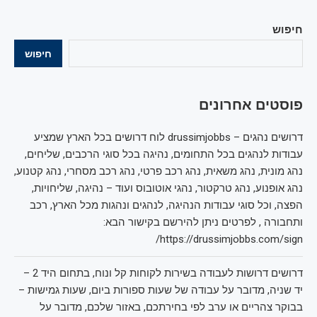
חיפוש
חיפוש
פוסטים אחרונים
דרושים נהגים – drussimjobbs לוח דרושים בכל הארץ שמציע
עבודות לנהגים בכל התחומים, נהיגה בכל סוגי הרכבים, שליחים,
נהג מונית, נהג משאית, נהג רכב פרטי, נהג רכב מסחרי, נהג קטנוע,
נהג אופנוע, נהג טרקטור, נהגי אוטובוס ועוד – נהיגה, שליחויות,
הפצה, וכל סוגי עבודות הנהיגה, לנהגים ונהגות מכל הארץ, רכב
ותחבורה , לפרטים ניתן להירשם בקישור הבא:
https://drussimjobbs.com/sign/
דרושים דרושות לעבודה בשירות לקוחות קל ונוח, בתחום היד 2 –
יד שניה, מדובר על עבודה של שעות ספורות ביום, שעות גמישות –
בבוקר צהריים או ערב לפי בחירתכם, באזור שלכם, מדובר על