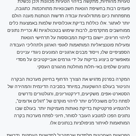
טעויות מהותיות, מתקשה בזיהוי הטעיות מכוונות ולכן נכשלת
פעמים רבות בחשיפת הונאות חשבונאיות מתוחכמות. כתגובה,
מתפתחות כיום מתודולוגיות עבודה חדשות הנותנות מענה הולם
יותר לאתגר. אלו כוללות בדיקת אוכלוסיות שלמות באמצעות כלים
ממוחשבים מתקדמים, לרבות שימוש בטכנולוגיות AI וכריית נתונים
לזיהוי חריגים; יישום בדיקות המבוססות על תרחישי הונאות
ומעילות פוטנציאליות המותאמות לאופי הארגון ולתהליכי העבודה
הספציפיים שלו; וייסוד מבנים ארגוניים המונעים ניגודי עניינים
ומאפשרים ביצוע בדיקות על ידי גורמים אובייקטיבים על מסדי
נתונים שלמים באי-תלות מוחלטת מהגורם העסקי.
המקרה בפרנק מדגיש את הצורך הדחוף בחיזוק מערכות הבקרה
והניטור בעולם ההשקעות, במיוחד בסביבה הדינמית והמהירה של
הסטארט-אפים. משקיעים, דירקטוריונים, ורגולטורים נדרשים
לפתח כלים משוכללים יותר לזיהוי מוקדם של "דגלים אדומים",
ולהטמיע פרקטיקות בדיקת נאותות מעמיקות יותר. בעולם שבו
נתונים הפכו למטבע העובר לסוחר, חיוני לפתח מערכות בקרה
המותאמות לאיתור מניפולציות בנתונים אלו.
הפרשיות האחרונות מלמדות שבמקביל לחדשנות העסקית, נדרשת