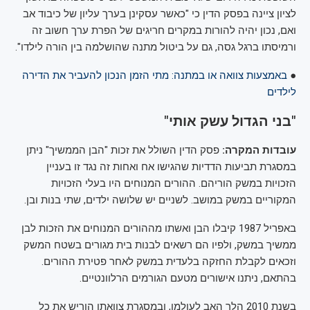
לציון ציינה בפסק הדין כי "כאשר עסקינן בערך עליון של כיבוד אב
ואם, נכון יהיה להורות במקרים חריגים של הפרת ערך חשוב זה
ורמיסתו ברגל גסה, גם על ביטול מתנה שהושלמה בין הורה לילדו".
●
באמצעות צוואה או במתנה: מתי הזמן הנכון להעביר את הדירה
לילדים
"בני הגדול עשק אותי"
עובדות המקרה:
פסק הדין השולל את זכות "הבן הממשיך" ניתן
במסגרת תביעות הדדיות שהגישו אח ואחות זה נגד זו בעניין
הזכויות במשק הוריהם. ההורים המנוחים היו בעלי הזכויות
המקוריים במשק במושב. לשניים יש שלושה ילדים, שתי בנות ובן.
באפריל 1987 קיבלו הבן ואשתו מההורים המנוחים את הזכות לבן
ממשיך במשק, ולפיו הם רשאים לבנות בית מגורים בשטח המשק
וזכאים לקבלת החזקה בלעדית במשק לאחר פטירת ההורים.
בהתאם, ניתנו אישורים מטעם הגורמים הרלוונטיים.
בשנת 2010 הלך האב לעולמו, ובמסגרת צוואתו הוריש את כל