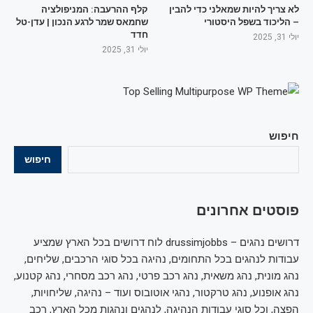
לא צריך להיות שמאלני כדי להבין
קלף ההרעבה: המניפולציה
– הליכוד בשפל היסטורי
שחמאס שמר לרגע הנכון | עדן-טל
חדד
יולי 31, 2025
יולי 31, 2025
חיפוש
חיפוש
פוסטים אחרונים
דרושים נהגים – drussimjobbs לוח דרושים בכל הארץ שמציע
עבודות לנהגים בכל התחומים, נהיגה בכל סוגי הרכבים, שליחים,
נהג מונית, נהג משאית, נהג רכב פרטי, נהג רכב מסחרי, נהג קטנוע,
נהג אופנוע, נהג טרקטור, נהגי אוטובוס ועוד – נהיגה, שליחויות,
הפצה, וכל סוגי עבודות הנהיגה, לנהגים ונהגות מכל הארץ, רכב