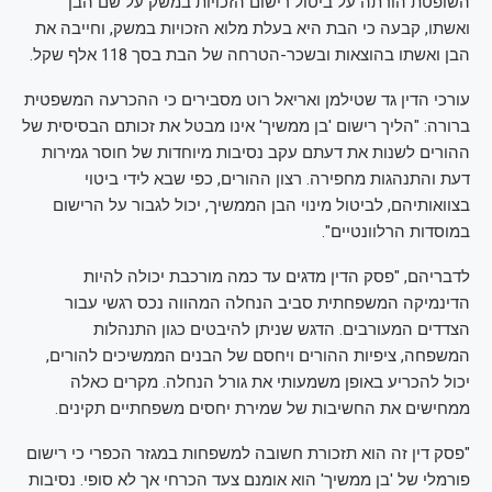
השופטת הורתה על ביטול רישום הזכויות במשק על שם הבן
ואשתו, קבעה כי הבת היא בעלת מלוא הזכויות במשק, וחייבה את
הבן ואשתו בהוצאות ובשכר-הטרחה של הבת בסך 118 אלף שקל.
עורכי הדין גד שטילמן ואריאל רוט מסבירים כי ההכרעה המשפטית
ברורה: "הליך רישום 'בן ממשיך' אינו מבטל את זכותם הבסיסית של
ההורים לשנות את דעתם עקב נסיבות מיוחדות של חוסר גמירות
דעת והתנהגות מחפירה. רצון ההורים, כפי שבא לידי ביטוי
בצוואותיהם, לביטול מינוי הבן הממשיך, יכול לגבור על הרישום
במוסדות הרלוונטיים".
לדבריהם, "פסק הדין מדגים עד כמה מורכבת יכולה להיות
הדינמיקה המשפחתית סביב הנחלה המהווה נכס רגשי עבור
הצדדים המעורבים. הדגש שניתן להיבטים כגון התנהלות
המשפחה, ציפיות ההורים ויחסם של הבנים הממשיכים להורים,
יכול להכריע באופן משמעותי את גורל הנחלה. מקרים כאלה
ממחישים את החשיבות של שמירת יחסים משפחתיים תקינים.
"פסק דין זה הוא תזכורת חשובה למשפחות במגזר הכפרי כי רישום
פורמלי של 'בן ממשיך' הוא אומנם צעד הכרחי אך לא סופי. נסיבות