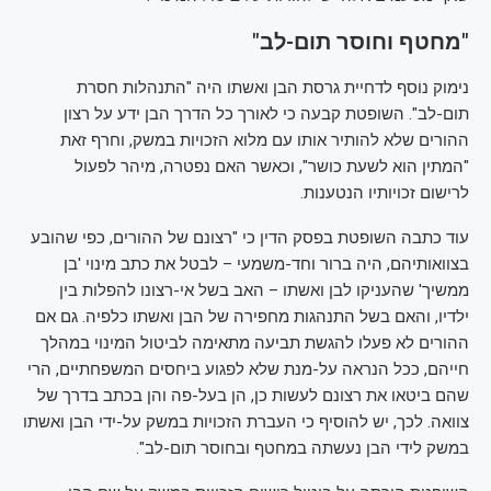
"מחטף וחוסר תום-לב"
נימוק נוסף לדחיית גרסת הבן ואשתו היה "התנהלות חסרת
תום-לב". השופטת קבעה כי לאורך כל הדרך הבן ידע על רצון
ההורים שלא להותיר אותו עם מלוא הזכויות במשק, וחרף זאת
"המתין הוא לשעת כושר", וכאשר האם נפטרה, מיהר לפעול
לרישום זכויותיו הנטענות.
עוד כתבה השופטת בפסק הדין כי "רצונם של ההורים, כפי שהובע
בצוואותיהם, היה ברור וחד-משמעי – לבטל את כתב מינוי 'בן
ממשיך' שהעניקו לבן ואשתו – האב בשל אי-רצונו להפלות בין
ילדיו, והאם בשל התנהגות מחפירה של הבן ואשתו כלפיה. גם אם
ההורים לא פעלו להגשת תביעה מתאימה לביטול המינוי במהלך
חייהם, ככל הנראה על-מנת שלא לפגוע ביחסים המשפחתיים, הרי
שהם ביטאו את רצונם לעשות כן, הן בעל-פה והן בכתב בדרך של
צוואה. לכך, יש להוסיף כי העברת הזכויות במשק על-ידי הבן ואשתו
במשק לידי הבן נעשתה במחטף ובחוסר תום-לב".