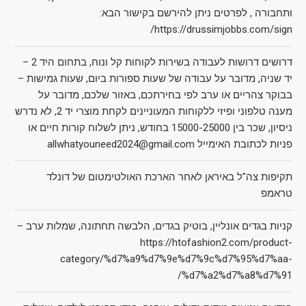
ותחבורה , לפרטים ניתן להירשם בקישור הבא:
https://drussimjobbs.com/sign/
דרושים דרושות לעבודה בשירות לקוחות קל ונוח, בתחום היד 2 –
יד שניה, מדובר על עבודה של שעות ספורות ביום, שעות גמישות –
בבוקר צהריים או ערב לפי בחירתכם, באזור שלכם, מדובר על
מענה טלפוני ופיזי ללקוחות המעוניינים לקחת מוצרי יד 2, לא נדרש
ניסיון, שכר בין 15000-25000 בחודש, ניתן לשלוח קורות חיים או
פניות לכתובת האימייל allwhatyouneed2024@gmail.com
תקיפות צה"ל באיראן לאחר הארכת האולטימטום של דונלד
טראמפ
קניות בגדים אונליין, בוטיק בגדים, הלבשה תחתונה, שמלות ערב –
https://htofashion2.com/product-
category/%d7%a9%d7%9e%d7%9c%d7%95%d7%aa-
%d7%a2%d7%a8%d7%91/