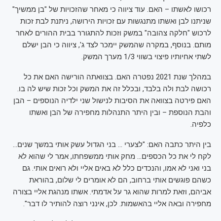
רכושו לאשתו – האם. עוד ציווה כי מאחר שהזכויות של "בן ממשיך"
שניתנו לבן ואשתו מתנגשות עם זכויות הירושה, ניתנת לבת זכות
לרכוש "חלקה צהובה" במשק וזכות להתגורר בבית ההורים לאחר
מותם. בנוסף, במקרה שהמשק יימכר לצד ג', ציווה כי הבן ישלם
לשתי אחיותיו פיצוי בשווי 1/3 מערך המשק.
במהלך שנת 2021 נפטרה האם. בצוואתה הורישה האם את כל
רכושה לבת ולה בלבד, ובכלל זה את המשק וכל זכות שיש לה בו.
האם פירטה בצוואה את הסיבות לנישול שני ילדיה הנוספים – הבן
והבת הנוספת – ובין היתר התנהלות מחפירה של הבן ואשתו
כלפיה.
בין היתר כתבה האם: "לצערי … בני הגדול עשק אותי במשך שנים…
לקח לי את כל הכספים… מחק אותי ממשפחתו, אמר לי שהוא לא
בני ואני לא אמו, והנכדים כלל לא באים אליי ולא רואים אותי. גם
כשהם פוגשים אותי ברחוב, הם לא אומרים לי שלום, בהוראת
אביהם, וזאת למרות שהוא גר על אדמתי. אשתו מנהגת אליי בצורה
מחפירה ובאה אליי בהאשמות. לכן, אינני רוצה להותיר לו דבר".