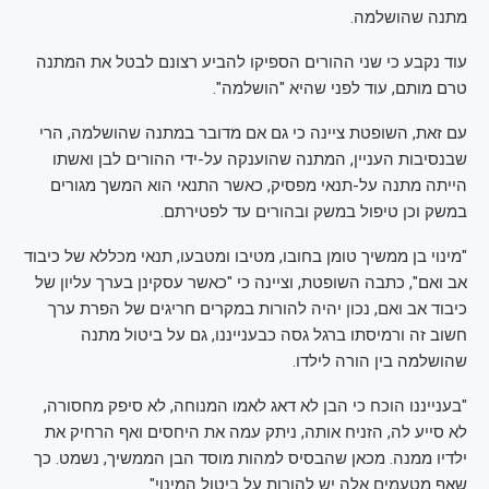
מתנה שהושלמה.
עוד נקבע כי שני ההורים הספיקו להביע רצונם לבטל את המתנה
טרם מותם, עוד לפני שהיא "הושלמה".
עם זאת, השופטת ציינה כי גם אם מדובר במתנה שהושלמה, הרי
שבנסיבות העניין, המתנה שהוענקה על-ידי ההורים לבן ואשתו
הייתה מתנה על-תנאי מפסיק, כאשר התנאי הוא המשך מגורים
במשק וכן טיפול במשק ובהורים עד לפטירתם.
"מינוי בן ממשיך טומן בחובו, מטיבו ומטבעו, תנאי מכללא של כיבוד
אב ואם", כתבה השופטת, וציינה כי "כאשר עסקינן בערך עליון של
כיבוד אב ואם, נכון יהיה להורות במקרים חריגים של הפרת ערך
חשוב זה ורמיסתו ברגל גסה כבענייננו, גם על ביטול מתנה
שהושלמה בין הורה לילדו.
"בענייננו הוכח כי הבן לא דאג לאמו המנוחה, לא סיפק מחסורה,
לא סייע לה, הזניח אותה, ניתק עמה את היחסים ואף הרחיק את
ילדיו ממנה. מכאן שהבסיס למהות מוסד הבן הממשיך, נשמט. כך
שאף מטעמים אלה יש להורות על ביטול המינוי".