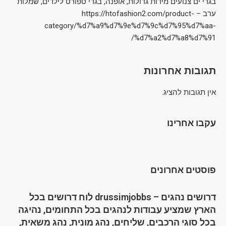
בגדי ים צנועים מידות גדולות, אופנה, בגדי ספורט לילדים, שמלות
ערב – https://htofashion2.com/product-
category/%d7%a9%d7%9e%d7%9c%d7%95%d7%aa-
%d7%a2%d7%a8%d7%91/
תגובות אחרונות
אין תגובות להציג.
עקבו אחרינו
פוסטים אחרונים
דרושים נהגים – drussimjobbs לוח דרושים בכל
הארץ שמציע עבודות לנהגים בכל התחומים, נהיגה
בכל סוגי הרכבים, שליחים, נהג מונית, נהג משאית,