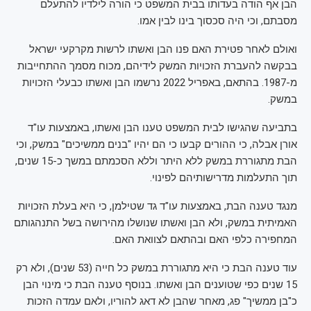
הבן אף הודה בעדותו בבית המשפט כי הורה לילדיו להתעלם
מסבתם, וכי היה סכסוך בינו לבין אמו.
ואולם לאחר פטירת האם פנו הבן ואשתו לרשות מקרקעי ישראל
בבקשה להעברת הזכויות המשק לידיהם, מכוח מסמך ההתחייבות
מ-1987. בהתאם, באפריל 2022 נרשמו הבן ואשתו כבעלי הזכויות
במשק.
בתביעה שהגישו לבית המשפט טענו הבן ואשתו, באמצעות עו"ד
אורן אבלה, כי ההורים קבעו כי הם יהיו "בנים ממשיכים" במשק, וכי
הבת מתגוררת במשק ללא היתר וללא הסכמתם במשך כ-15 שנים,
תוך התעלמות מדרישותיהם לפינוי.
מנגד טענה הבת, באמצעות עו"ד גד שטילמן, כי היא בעלת הזכויות
האמיתית במשק, ולא הבן ואשתו שנושלו מהירושה בשל התנהגותם
המחפירה כלפי האם ובהתאם לצוואת האם.
עוד טענה הבת כי היא מתגוררת במשק כל חייה (53 שנים), ולא רק
15 שנים כפי שטוענים הבן ואשתו. בנוסף טענה הבת כי מינוי הבן
כ"בן ממשיך" פג, מאחר שהבן לא דאג להוריו, ולאם עמדה הזכות