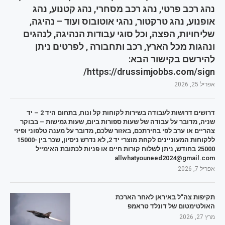
נהג רכב פרטי, נהג רכב מסחרי, נהג קטנוע, נהג
אופנוע, נהג טרקטור, נהגי אוטובוס ועוד – נהיגה,
שליחויות, הפצה, וכל סוגי עבודות הנהיגה, לנהגים
ונהגות מכל הארץ, רכב ותחבורה , לפרטים ניתן
להירשם בקישור הבא:
https://drussimjobbs.com/sign/
אפריל 25, 2026
דרושים דרושות לעבודה בשירות לקוחות קל ונוח, בתחום היד 2 – יד
שניה, מדובר על עבודה של שעות ספורות ביום, שעות גמישות – בבוקר
צהריים או ערב לפי בחירתכם, באזור שלכם, מדובר על מענה טלפוני ופיזי
ללקוחות המעוניינים לקחת מוצרי יד 2, לא נדרש ניסיון, שכר בין 15000-
25000 בחודש, ניתן לשלוח קורות חיים או פניות לכתובת האימייל
allwhatyouneed2024@gmail.com
אפריל 7, 2026
תקיפות צה"ל באיראן לאחר הארכת
האולטימטום של דונלד טראמפ
מרץ 27, 2026