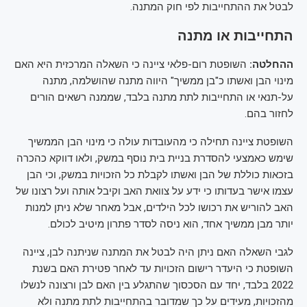
לבטל את ההתחייבות לפי חוק המתנה.
התחייבות או מתנה
ההחלטה:
השופטת רום-פלאי ציינה כי השאלה המרכזית היא האם
מינוי הבן ואשתו כ"בן ממשיך" היווה מתנה שהושלמה, מתנה
על-תנאי או התחייבות לתת מתנה בלבד, שממנה רשאים הורים
לחזור בהם.
השופטת ציינה תחילה כי מהעובדות עולה כי מינוי הבן הממשיך
שימש כאמצעי להסדרת בניית בית נוסף במשק, ולאו דווקא כהכרה
בזכאות כוללת של הבן ואשתו לקבלת כל הזכויות במשק, וכי הבן
עצמו אישר בעדותו כי ידע על צוואת האב וקיבל אותה ועל רצונו של
האב להוריש את רכושו לכל הילדים, אבל מאחר שלא ניתן למנות
יותר מבן ממשיך אחד, הוא ניסה לסדר פתרון מיטיב לכולם.
לגבי השאלה האם ניתן היה לבטל את המתנה שניתנה לבן, ציינה
השופטת כי היעדר רישום הזכויות עד לאחר פטירת האם בשנת
2022 בלבד, יחד עם הסכסוך שהתגלע בין האם לבן ורצונה לנשלו
מהזכויות, מעידים על כך שמדובר בהתחייבות לתת מתנה ולא