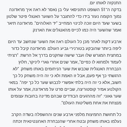
התנקזה לאותו יום.
בדקה ה־51 השופט התוניסאי עלי בן נאסר לא ראה איך מראדונה
נמוך הקומה נעזר בידו כדי להתגבר על השוער האנגלי פיטר שלטון
בשער שעד היום זוכה לכינוי המחייב "יד האלוהים". מראדונה תיאר
ואמר שהשער היה כמו לכייס מהאנגלים את הארנק.
ארבע דקות לאחר מכן כל העולם ראה את השער שנחשב עד היום
ליפה ביותר שהובקע בטורנירי גביע העולם. מראדונה קיבל כדור
במחצית המגרש שלו ועבר שישה שחקנים בדרך אל הרשת. "רציתי
לעמוד ולמחוא לו כפיים", אמר שנים אחרי גארי ליניקר, חלוץ
הנבחרת האנגלית שכבש את שער הניחומים באותו משחק. "לא
הרגשתי כך אף פעם, אבל זו האמת ולא כי זה היה משחק כל כך
חשוב, אלא כי זה היה בלתי אפשרי לכבוש שער כל כך יפה". במאי
הקולנוע אמיר קוסטוריצה, שביים סרט על מראדונה, אמר על אותו
שער גאוני: "זה מהרגעים הבודדים שבהם מדינה בחובות עצומים
מנצחת את אחת משליטות העולם".
כל תחושת החמיצות מלפני ארבע שנים וההשפלה בשדה הקרב
נעלמו באותו משחק ובטח אחרי שהנבחרת הארגנטינאית זכתה