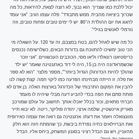
יכול ללכת כמו שצריך. הוא נבוך, לא רוצה לצאת, להיראות, כל מה
שכרוך ביציאה מהבית. ממש מתבודד". פלה עצמו הגיב: "אני עומד
לחגוג את יום ההולדת ה־80. יש לי ימים טובים ופחות טובים, וזה
נורמלי לאנשים בגילי".
כל מה שיש לאחל להם, בטח במצבם, זה עד 120. על השאלה מי
הכי טוב ימשיכו להתווכח גם בדורות הבאים, כשלרשימה נכנסים
כריסטיאנו רונאלדו וליאו מסי, הכוכבים העכשוויים. "אני זוכר
שכשמראדונה היה בן 15, היה לי דוד בארגנטינה שאמר 'יש ילד
שהולך להיות הכדורגלן הגדול ביותר'", מספר מלצר. "הוא לא ספר
את פלה. זו הייתה מבחינתו הפרעה כמו ליקוי חמה. קצת קשה לנו
להבין את המקום התרבותי של הכדורגל בארצות האלה. בן אדם לא
פותח סתם את הפה בכדי להביע דעה מבלי שיהיה לו מעמד
חברתי מתאים, וכזר בכלל יאכלו אותך. תחשוב על עולם שמורכב
מאריק איינשטיין, שלמה ארצי, יהודה פוליקר, ריטה. לא יבוא תייר
מוונצואלה ויאמר את דעתו. ארגנטינה גם רואה את עצמה כאירופית
ואת הברזילאים כחיה נפרדת ביבשת, כך שהמתח הזה הוא חלק
מהעניין, ויש גם הבדל רציני בסגנון המשחק, ביחס אליו. הבדל