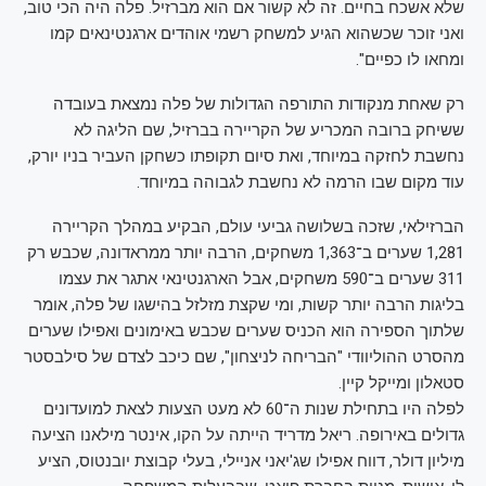
שלא אשכח בחיים. זה לא קשור אם הוא מברזיל. פלה היה הכי טוב,
ואני זוכר שכשהוא הגיע למשחק רשמי אוהדים ארגנטינאים קמו
ומחאו לו כפיים".
רק שאחת מנקודות התורפה הגדולות של פלה נמצאת בעובדה
ששיחק ברובה המכריע של הקריירה בברזיל, שם הליגה לא
נחשבת לחזקה במיוחד, ואת סיום תקופתו כשחקן העביר בניו יורק,
עוד מקום שבו הרמה לא נחשבת לגבוהה במיוחד.
הברזילאי, שזכה בשלושה גביעי עולם, הבקיע במהלך הקריירה
1,281 שערים ב־1,363 משחקים, הרבה יותר ממראדונה, שכבש רק
311 שערים ב־590 משחקים, אבל הארגנטינאי אתגר את עצמו
בליגות הרבה יותר קשות, ומי שקצת מזלזל בהישגו של פלה, אומר
שלתוך הספירה הוא הכניס שערים שכבש באימונים ואפילו שערים
מהסרט ההוליוודי "הבריחה לניצחון", שם כיכב לצדם של סילבסטר
סטאלון ומייקל קיין.
לפלה היו בתחילת שנות ה־60 לא מעט הצעות לצאת למועדונים
גדולים באירופה. ריאל מדריד הייתה על הקו, אינטר מילאנו הציעה
מיליון דולר, דווח אפילו שג'יאני אניילי, בעלי קבוצת יובנטוס, הציע