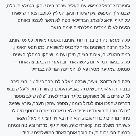
ג'וניורס לברזיל למפגש עם האליל שכבר היה שחקן בגמלאות. פלה,
שבמהלך המפגש שלף גיטרה וניגן, המליץ לכוכב הצעיר שישגיח
על הגוף וידאג לעצמו. הברזילאי בטח לא תיאר לעצמו באותם
רגעים לאילו ממדים מפלצתיים יצמח הנער.
פלה ומראדונה הם בני דורות שונים, וסגנונות משחק כמעט שונים.
כל כך הרבה משתנים צריך להכניס למשוואה, כמו תנאי האימון,
רמת המגרשים, איכות הציוד, היכן ועם מי שיחקו במהלך השנים.
פלה, בניגוד למראדונה, עשה את רוב הקריירה בקבוצה אחת –
סנטוס, שמגיעה מסאו פאולו, המדינה הגדולה בברזיל.
פלה היה כדורגלן צעיר, שבלט מעל כולם. כבר בגיל 17 וחצי כיכב
בנבחרת הלאומית, שזכתה בגביע העולם בשוודיה. חלוץ־על שכבש
58 שערים ב־38 משחקים בליגה הברזילאית. "פלה שילב מספר
דברים שהפכו אותו לגדול בזמנו", מספר שחקן העבר, גיורא שפיגל.
"יכולת טכנית קואורדינטיבית שלא נראתה כמותה ובנוסף היה לו
ניתור מדהים לכדורי גובה, הוא היה באוויר חצי גוף מעל השאר.
כשאתה משלב כוח, קואורדינציה, הטיות גוף, כדרור ובעיטה ונגיחה
ברמות הכי גבוהות, זה הופך אותך לאחד המושלמים שהיו".