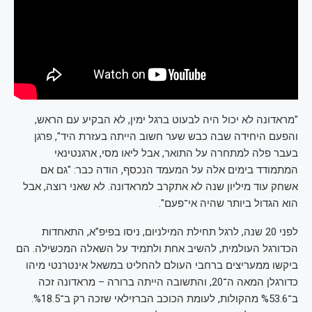
"מראדונה לא יכול היה לבעוט ברגל ימין, לא הבקיע עם הראש,
והפעם היחידה שבה כבש שער חשוב הייתה בעזרת היד", פרגן
בעבר פלה למתחרה על התואר, אבל ליאו מסי, ארגנטינאי
המתמודד בימים אלה על המעמד הנכסף, הודה כבר: "גם אם
אשחק עוד מיליון שנה לא אתקרב למראדונה. לא שאני רוצה, אבל
הוא הגדול ביותר שהיה אי־פעם".
לפני 20 שנה, לרגל תחילת המילניום, ניסו בפיפ"א, התאחדות
הכדורגל העולמית, להשיב אחת ולתמיד על השאלה המכשילה. הם
ביקשו ממעריצים ברחבי העולם להחליט במשאל אינטרנטי מיהו
כדורגלן המאה ה־20, והתשובה הייתה ברורה – מראדונה זכה
ב־%53.6 מהקולות, לעומת הכוכב הברזילאי שזכה רק ב־%18.5.