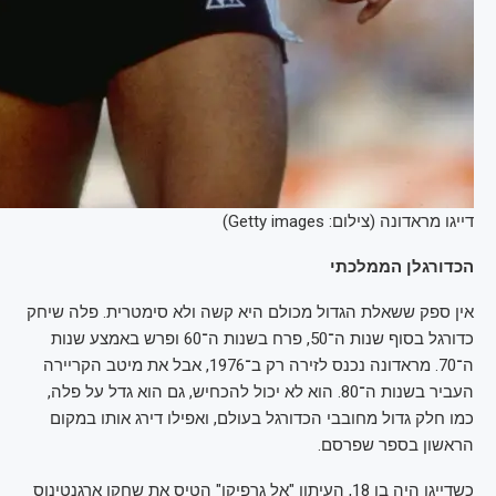
דייגו מראדונה (צילום: Getty images)
הכדורגלן הממלכתי
אין ספק ששאלת הגדול מכולם היא קשה ולא סימטרית. פלה שיחק
כדורגל בסוף שנות ה־50, פרח בשנות ה־60 ופרש באמצע שנות
ה־70. מראדונה נכנס לזירה רק ב־1976, אבל את מיטב הקריירה
העביר בשנות ה־80. הוא לא יכול להכחיש, גם הוא גדל על פלה,
כמו חלק גדול מחובבי הכדורגל בעולם, ואפילו דירג אותו במקום
הראשון בספר שפרסם.
כשדייגו היה בן 18, העיתון "אל גרפיקו" הטיס את שחקן ארגנטינוס