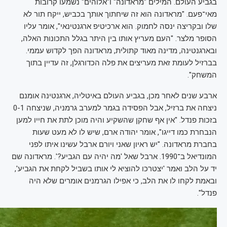
בגביע העולם. המילים "מראדונה" ו"אלוהים" נשמעו קרובות
מאי־פעם. "מראדונה הוא זה שיחתוך אותך בכביש, ייקח תור לא
שלו ובקריצה ינסה לחמוק. הוא ארכיטיפ ארגנטינאי", אומר עליו
הסופר מלצר. "העם מעריץ אותו בין היתר בגלל התכונות האלה,
ובארגנטינה, מדינה מאוד קתולית, מראדונה הפך לקדוש עממי.
בברזיל לעומת זאת מעריצים את פלה הכדורגלן, זה עדיין בתוך
המשחק".
ארבע שנים לאחר מכן, בגביע העולם באיטליה, ארגנטינה אומנם
ניצחה את ברזיל, אבל הפסידה בגמר למערב גרמניה, שניצחה 0-1
בזכות פנדל. "אין אף שחקן שהשקיע והיה מוכן לתת את חייו למען
הנבחרת כמו דייגו", אומר יהודה ארם, שיש לו לא מעט שעות
בחברת מראדונה. "יש ראיון שאני ויורם ארבל עשינו איתו לפני
המונדיאל ב־1990. ארבל שאל 'מה יהיה עם הגביע?'. מראדונה שם
יד על הלב ואמר 'יצטרכו להוציא לי אותו בשביל לקחת את הגביע',
ובאמת לקחו לו את הלב, כי אפילו הגרמנים אומרים שלא היה
פנדל".