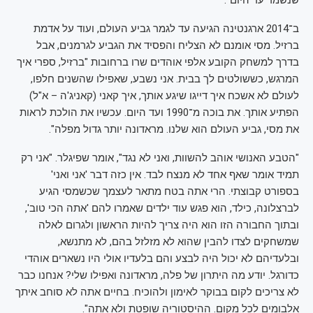
שנשמר עד היום".
ב־2014 ארגנטינה הגיעה עד לגמר גביע העולם, ועוד על אדמת
ברזיל. מסי אומנם לא הצליח והפסיד את הגביע לגרמנים, אבל
בדרך למשחק הקובע אלפי אוהדים שרו ברחובות "ברזיל, ספרי איך
המרגש, כששולטים לך בבית. אני נשבע, שאפילו שהשנים חלפו,
לעולם לא אשכח איך דייגו שיגע אותך, איך קאני (קאניג'ה – א"ל)
הפתיע אותך. את בוכה מ־1990 ועד היום. עכשיו את הולכת לראות
את מסי, גביע העולם הוא שלנו. מראדונה יותר גדול מפלה".
"הטבע האנושי אוהב להשוות, ואני לא נגד", אומר שפיגלר. "אני רק
תמיד אומר שאף אחד לא מנצח לבד. אין כזה דבר 'אני ואני'
בספורט קבוצתי. הרי אתה בטח מתאר לעצמך שכשמסי הגיע
לברצלונה, כילד, הוא פגש עוד ילדים שאמרו להם 'אתה הכי טוב',
ובתוך החבורה הזו הוא היה צריך להיות הראשון ולגרום לאלה
שמשחקים לצדו להבין שהוא לא מזלזל בהם, לא מתנשא,
ובלעדיהם לא יכול היה לבצע והם בלעדיו אולי היו נשארים אוהדי
כדורגל. יודע מה היתרון של פלה, מראדונה ואפילו שלי? אנחנו כבר
לא צריכים לקום בבוקר לאימון ולהוכיח. בחיים אתה לא סוחב איתך
אלבומים לכל מקום. ההיסטוריה שופטת ולא אתה".