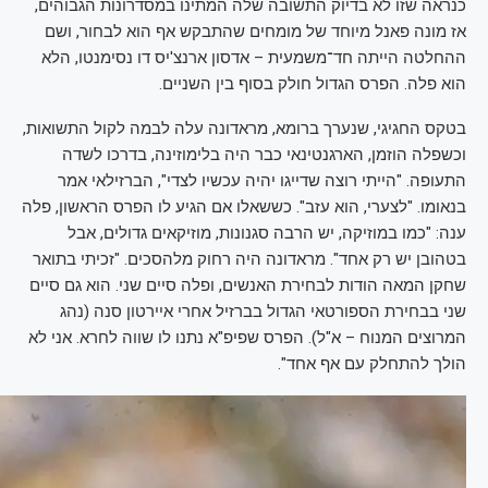
כנראה שזו לא בדיוק התשובה שלה המתינו במסדרונות הגבוהים,
אז מונה פאנל מיוחד של מומחים שהתבקש אף הוא לבחור, ושם
ההחלטה הייתה חד־משמעית – אדסון ארנצ'יס דו נסימנטו, הלא
הוא פלה. הפרס הגדול חולק בסוף בין השניים.
בטקס החגיגי, שנערך ברומא, מראדונה עלה לבמה לקול התשואות,
וכשפלה הוזמן, הארגנטינאי כבר היה בלימוזינה, בדרכו לשדה
התעופה. "הייתי רוצה שדייגו יהיה עכשיו לצדי", הברזילאי אמר
בנאומו. "לצערי, הוא עזב". כששאלו אם הגיע לו הפרס הראשון, פלה
ענה: "כמו במוזיקה, יש הרבה סגנונות, מוזיקאים גדולים, אבל
בטהובן יש רק אחד". מראדונה היה רחוק מלהסכים. "זכיתי בתואר
שחקן המאה הודות לבחירת האנשים, ופלה סיים שני. הוא גם סיים
שני בבחירת הספורטאי הגדול בברזיל אחרי איירטון סנה (נהג
המרוצים המנוח – א"ל). הפרס שפיפ"א נתנו לו שווה לחרא. אני לא
הולך להתחלק עם אף אחד".