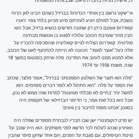
לו, אישית, מניות בחברת פיאט, שבבעלות המשפחה.
אי־שקט נרשם בין אוהדי הכדורגל בברזיל כשהם הבינו לאן הרוח
נושבת, אבל למזלם הגיע לעזרתם סיוע מכיוון בלתי צפוי. ז'אניו
קואדרוס אומנם כיהן רק שמונה חודשים כנשיא ברזיל, אבל הוא
הבין מהר שעזיבת הכוכב עלולה לפגוע בו אנושות מבחינה
פוליטית. קואדרוס הצליח לגייס קואליציה שהסכימה להכריז על
פלה כעל "אוצר לאומי". הכוונה לא הייתה להתחנף לאגו של הכוכב,
אלא למנוע ממנו לעזוב את המדינה. פלה שיחק בסנטוס במשך 18
שנה, משנת 1956 עד 1974.
"פלה הוא תוצר של השלטון הסמכותני בברזיל", אומר מלצר, שכתב
את הספר על פלה. "הוא התרגל לא לומר דברים מסוימים. הוא
למשל יגיד 'בחיים לא סבלתי מגזענות' למרות שזה ממש לא נכון,
אבל הוא בכל זאת אמר, כי הדימוי הברזילאי של תקופתו היה
בסגנון 'אנחנו מופת לחיבור בין גזעים'.
יש סרט דוקומנטרי ישן שבו חבריו לנבחרת מספרים שפלה היה
האחרון שנהג לעלות לכר הדשא לפני משחקים. הוא היה שוכב על
מיטת הטיפולים, עם מגבת על הפנים, ויום אחד שחקן סיפר שהבין