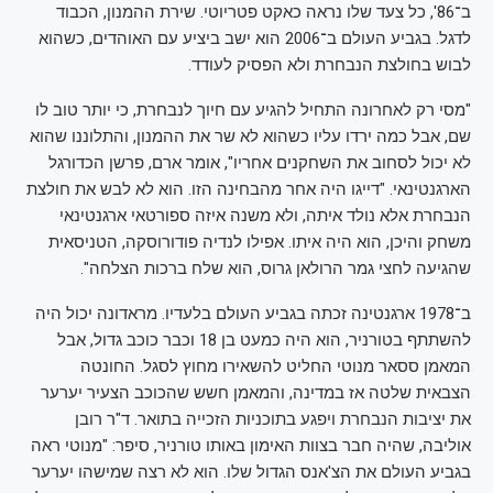
ב־86', כל צעד שלו נראה כאקט פטריוטי. שירת ההמנון, הכבוד
לדגל. בגביע העולם ב־2006 הוא ישב ביציע עם האוהדים, כשהוא
לבוש בחולצת הנבחרת ולא הפסיק לעודד.
"מסי רק לאחרונה התחיל להגיע עם חיוך לנבחרת, כי יותר טוב לו
שם, אבל כמה ירדו עליו כשהוא לא שר את ההמנון, והתלוננו שהוא
לא יכול לסחוב את השחקנים אחריו", אומר ארם, פרשן הכדורגל
הארגנטינאי. "דייגו היה אחר מהבחינה הזו. הוא לא לבש את חולצת
הנבחרת אלא נולד איתה, ולא משנה איזה ספורטאי ארגנטינאי
משחק והיכן, הוא היה איתו. אפילו לנדיה פודורוסקה, הטניסאית
שהגיעה לחצי גמר הרולאן גרוס, הוא שלח ברכות הצלחה".
ב־1978 ארגנטינה זכתה בגביע העולם בלעדיו. מראדונה יכול היה
להשתתף בטורניר, הוא היה כמעט בן 18 וכבר כוכב גדול, אבל
המאמן ססאר מנוטי החליט להשאירו מחוץ לסגל. החונטה
הצבאית שלטה אז במדינה, והמאמן חשש שהכוכב הצעיר יערער
את יציבות הנבחרת ויפגע בתוכניות הזכייה בתואר. ד"ר רובן
אוליבה, שהיה חבר בצוות האימון באותו טורניר, סיפר: "מנוטי ראה
בגביע העולם את הצ'אנס הגדול שלו. הוא לא רצה שמישהו יערער