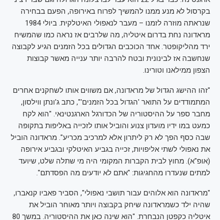
בקרסול לא מנע ממנו להמשיך לפרוח באירופה, הפעם בבחירה
שנראתה מוזרה לזמנו – מעבר לנאפולי האיטלקית. ביולי 1984
מראדונה נחת בדרום איטליה, מה שלרבים אז נראה כמו שהמשיח
ירד מהליקופטר. אחד הכוכבים הגדולים בכל הזמנים הגיע לקבוצה
שנחשבה אז לבינונית ובטח להרבה יותר ענייה מאשר קבוצות
הצפון ממילאנו וטורינו.
"זהו ההישג הגדול של מראדונה, אם משווים אותו לשחקנים אחרים
המתמודדים על התואר 'הגדול בכל הזמנים'", כתב ג'ונתן ווילסון,
מחבר ספר על ההיסטוריה של הכדורגל הארגנטינאי. "הוא לקח
כמעט במו ידיו מועדון צנוע והוביל אותו לזכייה באליפות בתקופה
שבה כסף הפך לא רק ליתרון אלא למרכיב מכריע". מראדונה הוביל
את נאפולי לשתי אליפויות, זכייה בגביע האיטלקי ובגביע אירופה
(אופ"א). מחוץ לבית הקברות המקומי היה מי שתלה שלט, שיועד
למתים שנעדרו מהחגיגות: "אתם לא יודעים מה הפסדתם".
"מראדונה הוא אלוהים עבור תושבי נאפולי", הסביר פאביו קנאברו,
שהיה ילד כשמראדונה שיחק בקבוצה ויותר מאוחר הוביל את
איטליה כקפטן הנבחרת. "הוא שינה כאן את ההיסטוריה. במשך 80