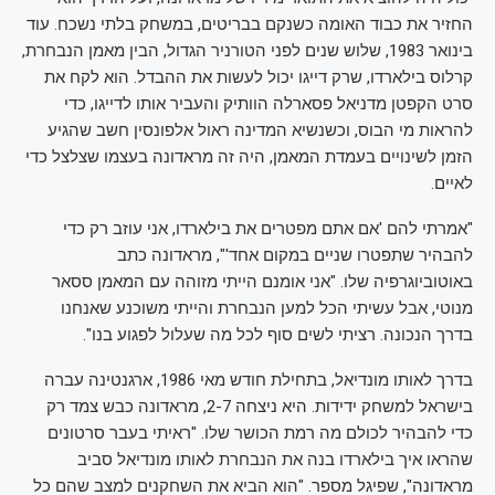
החזיר את כבוד האומה כשנקם בבריטים, במשחק בלתי נשכח. עוד
בינואר 1983, שלוש שנים לפני הטורניר הגדול, הבין מאמן הנבחרת,
קרלוס בילארדו, שרק דייגו יכול לעשות את ההבדל. הוא לקח את
סרט הקפטן מדניאל פסארלה הוותיק והעביר אותו לדייגו, כדי
להראות מי הבוס, וכשנשיא המדינה ראול אלפונסין חשב שהגיע
הזמן לשינויים בעמדת המאמן, היה זה מראדונה בעצמו שצלצל כדי
לאיים.
"אמרתי להם 'אם אתם מפטרים את בילארדו, אני עוזב רק כדי
להבהיר שתפטרו שניים במקום אחד'", מראדונה כתב
באוטוביוגרפיה שלו. "אני אומנם הייתי מזוהה עם המאמן ססאר
מנוטי, אבל עשיתי הכל למען הנבחרת והייתי משוכנע שאנחנו
בדרך הנכונה. רציתי לשים סוף לכל מה שעלול לפגוע בנו".
בדרך לאותו מונדיאל, בתחילת חודש מאי 1986, ארגנטינה עברה
בישראל למשחק ידידות. היא ניצחה 2-7, מראדונה כבש צמד רק
כדי להבהיר לכולם מה רמת הכושר שלו. "ראיתי בעבר סרטונים
שהראו איך בילארדו בנה את הנבחרת לאותו מונדיאל סביב
מראדונה", שפיגל מספר. "הוא הביא את השחקנים למצב שהם כל