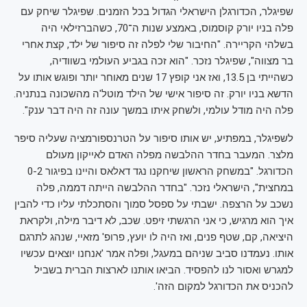
שפיגלר, הכדורגלן הישראלי הגדול בכל הזמנים. שפיגלר שיחק עם
פלה בניו יורק קוסמוס, באמצע שנות ה־70, כשהברזילאי היה
בשלהי הקריירה. "החיבור שלי לפלה זה סיפור של ילד, קצת אחרי
בר מצווה", שפיגלר נזכר. "הוא זכה בגביע העולמי בשוודיה,
כשהייתי בן 13.5, ואז אני קופץ 17 שנים מאוחר יותר ופוגש אותו על
הדשא בניו יורק. זה סיפור אישי של הילד מוטל'ה מהשכונה בנתניה.
פלה היה מודל עולמי, ולשחק איתו במשך עונה זה היה דבר ענק".
לשפיגלר, במפתיע, יש אותו סיפור על הטרנספורמציה שעליה סיפר
מלצר. המעבר בחדר ההלבשה מפלה האדם לאייקון מעולם
הכדורגל. "במשחק הראשון שיחקנו נגד דאלאס והיינו בפיגור 0-2
במחצית", הישראלי נזכר. "בחדר ההלבשה הייתה דממה, פלה
נשכב על הרצפה. ישבתי על ספסל סמוך והסתכלתי עליו כדי להבין
איך הוא מרגיש, כי אני הרגשתי זיפט. שכב, לא דיבר מילה, ולקראת
היציאה, קם, שטף פנים, ואז היה לו יועץ, פרופ' מזאיי, שנהג לתרגם
אותו. נעמדנו סביב שניהם במעגל, ופלה אמר 'אנחנו יוצאים עכשיו
למגרש ואסור לנו להפסיד. הביאו אותנו לארצות הברית בשביל
להכניס את הכדורגל למקום הזה'.