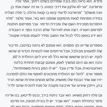
פיפ"א. הוא נראה כמו בובה שמזיזים בשלט רחוק", אמר עליו
מראדונה. "אני לא אלקק את דרכי כמוהו, כי אז זה יעשה אותי בן
זונה מושלם". "מראדונה לדעתי קינא בו קנאה גדולה, כי פלה הצליח
במידה מסוימת לצאת מהמקום שממנו הוא בא", אומר מלצר. "פלה
התפרנס ממכירת השם שלו ומכירת הדימוי. עבר מפרסום חולצות
לפרסום ויאגרה. רוצה אותו לאירוע? שלם הרבה כסף. זו העבודה.
הוא ידע באופן כללי לנהל את המצב וסידר לעצמו פנסיה שקטה".
מספרים שדייגו נקי מסמים. הוא אומנם לא נראה במיטבו, הדיבור
שלו לפעמים מבולבל, אבל מייחסים זאת לכמויות הכדורים שהוא
לוקח. יש רבים שחששו שהוא כלל לא יגיע ליום ההולדת ה־60,
והנה הוא גם היום ממשיך לאמן, אומנם קבוצת תחתית בליגה
הארגנטינאית, אבל עדיין עובד. "יש לו המון בעיות משפחתיות",
מספר ארם. "לרגל יום ההולדת מתכוונים לאסוף את כולם למסיבה.
יהיו שם שתי הבנות שלו מאשתו, שלוש מנשים אחרות שהוא הכיר
בהן, וייתכן שיגיעו עוד ארבעה מקובה על מנת להוכיח שהם ילדיו".
גם פלה רחוק משיאו. הוא עבר ניתוח בירך, נכנס לדיכאון. בנו אדיניו
סיפר בתחילת השנה. "הוא שביר. יש לו בעיית תנועה, וזה מדכא
אותו. תחשוב שהוא המלך, תמיד אישיות משפיעה, וכעת הוא לא