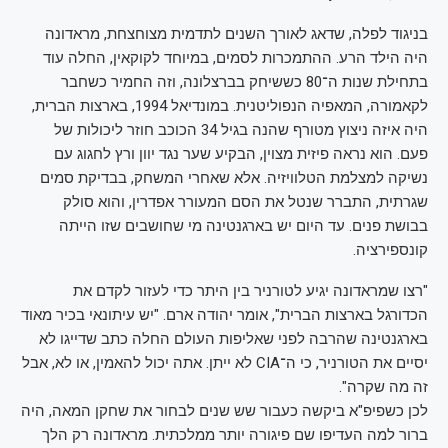
בניגוד לפלה, שדאג לאורך השנים לתדמית מצוחצחת, מראדונה
היה הילד הרע. ההתמכרות לסמים, במיוחד לקוקאין, החלה עוד
בתחילת שנות ה־80 כששיחק בברצלונה, וזה החמיר כשחבר
לקאמורה, המאפיה הנפוליטנית. במונדיאל 1994, בארצות הברית,
היה איזה ניצוץ מטורף שהנה בגיל 34 הכוכב חוזר ליכולות של
פעם. הוא נראה פיזית מצוין, הבקיע שער נגד יוון ורץ לחגוג עם
נשיקה למצלמת הטלוויזיה. אלא שאחרי המשחק, בבדיקת סמים
שגרתית, התברר שנטל את הסם המעורר אפדרין, והוא סולק
בבושת פנים. עד היום יש בארגנטינה מי שחושבים שזו הייתה
קונספירציה.
"רצו שמראדונה יגיע לטורניר בין היתר כדי לעזור לקדם את
הכדורגל בארצות הברית", אומר יהודה ארם. "יש עיתונאי בכיר מאוד
בארגנטינה שהרבה לפני שאליפות העולם החלה כתב שדייגו לא
יסיים את הטורניר, כי ה־CIA לא ייתן. אתה יכול להאמין, או לא, אבל
זה מה שקרה".
לכן כשפיפ"א ביקשה כעבור שש שנים לבחור את שחקן המאה, היה
ברור למה העדיפו שם פיגורה יותר ממלכתית. מראדונה רק הלך