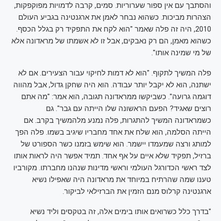
והסתבך עם אין ספור שערוריות. סמים, קרבה לדמויות מפוקפקות,
הצהרות מביכות. כשהוא נבחר לאמן את ארגנטינה בגביע העולם
2010, היה זה פלה שאמר "הוא לקח את התפקיד רק בגלל הכסף.
כשהוא מאמן, הם רק נאבקים, אבל זו לא אשמתו של מראדונה אלא
של מי שמינה אותו".
פלה המשיך לתקוף. "הוא לא דמות לחיקוי עבור הצעירים. אם לא
ישתנה, הוא לא יקבל יותר עבודה. הוא היה שחקן גדול, אבל מהווה
דוגמה גרועה". כשביקשו ממראדונה תגובה, הוא אמר: "מה אתם
רוצים שאגיד? הפעם הראשונה שלו הייתה עם גבר". גם
כשמראדונה המשיך להתגרות, פלה נמנע מלהמשיך בקרב. אם
הייתה הסלמה, הוא שלח את אחד מחבריו שיגיב בשמו. פלה הפך
למותג ורצה שמעמדו יישמר. הוא שימש בזמנו כשר הספורט של
ברזיל, תפקיד שלא איים על אף אחד. תמיד אפשר היה לראות אותו
לצד ראשי הכדורגל העולמי וראשי מדינות שנהנו מחברתו. מקורביו
טענו שמה שהרתיח במיוחד את מראדונה היה שאפילו נשיא
ארגנטינה קרלוס מנם הזמין את הברזילאי לביקור.
"בדרך כלל כשרואים אותו בימים אלה, זה בטקסים וליד נשיא