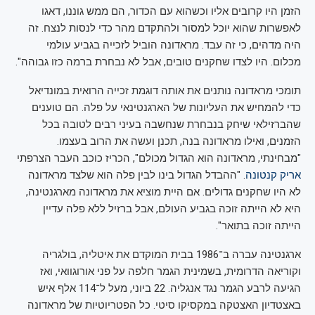
הזמן היו קרובים אליו וכשהוא עם הכדור, הם ממש גוננו, דאגו
לאפשרות שהוא יוכל למסור ולהתקדם מהר כדי לנסות לנצח. זה
היה מדהים, כי זה עבד. מראדונה הוביל לזכייה בגביע עולמי
מכלום. היו לצדו שחקנים טובים, אבל לא נבחרת ברמה כזו גבוהה".
תומכי מראדונה נותנים את אותה דוגמת זכייה הרואית במונדיאל
כדי להמחיש את העליונות של הארגנטינאי על פלה. הם טוענים
שהברזילאי שיחק בנבחרת שנחשבה בעיני רבים לטובה בכל
הזמנים, ואילו מראדונה בנה, תכנן ועשה את הרוב בעצמו.
"מבחינתי, מראדונה הוא הגדול מכולם", הכריז כוכב העבר הצרפתי
אריק קנטונה
. "ההבדל הגדול בינו לבין פלה הוא שלצד מראדונה
לא היו שחקנים גדולים. אם היית מוציא את מראדונה מארגנטינה,
היא לא הייתה זוכה בגביע העולם, אבל ברזיל ללא פלה עדיין
הייתה זוכה בתואר".
ארגנטינה עברה ב־1986 בבית המוקדם את איטליה, בולגריה
וקוריאה הדרומית, בשמינית הגמר חלפה על פני אורוגוואי, ואז
הגיעה לרבע הגמר נגד אנגליה. 22 ביוני, מעל ל־114 אלף איש
באצטדיון האצטקה במקסיקו סיטי. כל הפטריוטיות של מראדונה