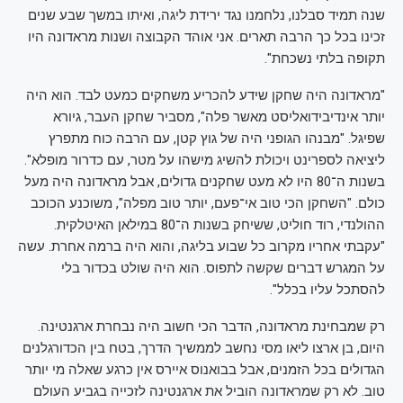
שנה תמיד סבלנו, נלחמנו נגד ירידת ליגה, ואיתו במשך שבע שנים
זכינו בכל כך הרבה תארים. אני אוהד הקבוצה ושנות מראדונה היו
תקופה בלתי נשכחת".
"מראדונה היה שחקן שידע להכריע משחקים כמעט לבד. הוא היה
יותר אינדיבידואליסט מאשר פלה", מסביר שחקן העבר, גיורא
שפיגל. "מבנהו הגופני היה של גוץ קטן, עם הרבה כוח מתפרץ
ליציאה לספרינט ויכולת להשיג מישהו על מטר, עם כדרור מופלא".
בשנות ה־80 היו לא מעט שחקנים גדולים, אבל מראדונה היה מעל
כולם. "השחקן הכי טוב אי־פעם, יותר טוב מפלה", משוכנע הכוכב
ההולנדי, רוד חוליט, ששיחק בשנות ה־80 במילאן האיטלקית.
"עקבתי אחריו מקרוב כל שבוע בליגה, והוא היה ברמה אחרת. עשה
על המגרש דברים שקשה לתפוס. הוא היה שולט בכדור בלי
להסתכל עליו בכלל".
רק שמבחינת מראדונה, הדבר הכי חשוב היה נבחרת ארגנטינה.
היום, בן ארצו ליאו מסי נחשב לממשיך הדרך, בטח בין הכדורגלנים
הגדולים בכל הזמנים, אבל בבואנוס איירס אין כרגע שאלה מי יותר
טוב. לא רק שמראדונה הוביל את ארגנטינה לזכייה בגביע העולם