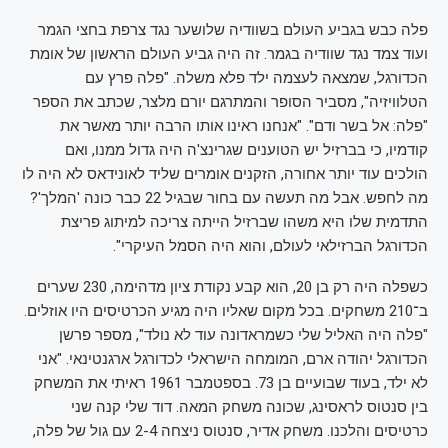
פלה כבש בגביע העולם בשוודיה שלושער נגד צרפת בחצי הגמר
ועוד צמד נגד שוודיה בגמר. זה היה גביע העולם הראשון של אומת
הכדורגל, שמצאה לעצמה ילד פלא משלה. "פלה פרץ עם
הטלוויזיה", מסביר הסופר והמתרגם יורם מלצר, שכתב את הספר
"פלה: אל בשר ודם". "אנחנו ראינו אותו הרבה יותר מאשר את
קודמיו, כי בברזיל יש הטוענים שגרינצ'ה היה גדול ממנו, ואם
הולכים עוד יותר אחורה, הזקנים אומרים שליד לאונידאס לא היה לו
מה לחפש. אבל מה תעשה עם בחור שבגיל 22 כבר כונה 'המלך'?
התדמית שלו היא משהו שברזיל הייתה צריכה למיתוג פריצת
הכדורגל הברזילאי לעולם, והוא היה הסמל העיקרי".
כשפלה היה רק בן 20, הוא קבע נקודת ציון מדהימה, 230 שערים
ב־210 משחקים. בכל מקום שאליו היה מגיע הכרטיסים היו אוזלים.
"פלה היה האליל שלי כשמראדונה עוד לא נולד", מספר פרשן
הכדורגל יהודה ארם, המומחה הישראלי לכדורגל ארגנטינאי. "אני
לא ילד, בעוד שבועיים בן 73. בספטמבר 1961 ראיתי את המשחק
בין סנטוס לראסינג, שכונה משחק המאה. דוד שלי קנה שני
כרטיסים והלכנו. משחק אדיר, סנטוס ניצחה 2-4 עם גול של פלה,