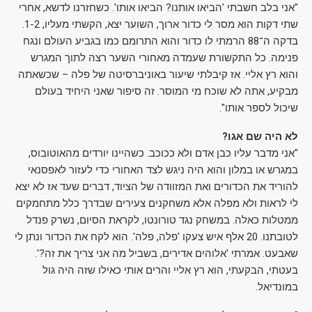
"אני בלב חשבתי 'הביאו אותנו? הביאו אותו'. כשחזרנו לדשא, אחרי
שתי דקות הוא מסר לי כדור ארוך, השוער יצא, הקשתי מעליו, 1-2.
בדקה ה־88 הרמתי לו כדור והוא התרומם כמו בגביע העולם ונגח
פנימה. כל התקשורת שעמדה מאחורי השער רצה לתוך המגרש
והוא רץ אליי. אז קיבלתי שיעור באוניברסיטה של פלה – שכשאתה
מבקיע, אתה לא שוכח מי המוסר. זה סיפור שאני היחיד בעולם
שיכול לספר אותו".
לא היה שם אגו?
"אני מדבר עליו כבן אדם ולא ככוכב. כשהיינו יורדים מהאוטובוס,
במגרש או במלון והוא היה ניגש לצד האחורי כדי לעזור לאפסנאי
להוריד את הכדורים ואת המזוודה של הציוד, דברים שעד אז לא יצא
לי לראות ולא מפלה אלא משחקנים צעירים שבדרך כלל מתחמקים
ממטלות כאלה. במשחק נגד טורונטו, לקראת הסיום, נשרק פנדל
לטובתנו. 20 אלף איש צעקו 'פלה, פלה'. הוא לקח את הכדור ונתן לי
שאבעט. אמרתי 'אלוהים אדירים, בשביל מה אני צריך את זה?'.
בעטתי, הבקעתי, הוא רץ אליי והרים אותי כאילו שזה היה גול
במונדיאל.