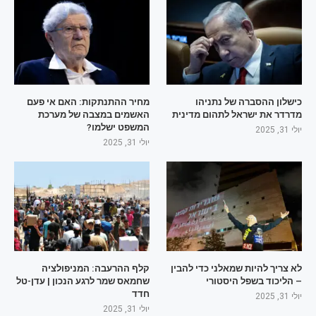
כישלון ההסברה של נתניהו
מחיר ההתנתקות: האם אי פעם
מדרדר את ישראל לתהום מדינית
האשמים במצבה של מערכת
המשפט ישלמו?
יולי 31, 2025
יולי 31, 2025
לא צריך להיות שמאלני כדי להבין
קלף ההרעבה: המניפולציה
– הליכוד בשפל היסטורי
שחמאס שמר לרגע הנכון | עדן-טל
חדד
יולי 31, 2025
יולי 31, 2025