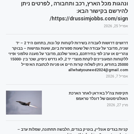
ונהגות מכל הארץ, רכב ותחבורה , לפרטים ניתן
להירשם בקישור הבא:
https://drussimjobbs.com/sign/
אפריל 25, 2026
דרושים דרושות לעבודה בשירות לקוחות קל ונוח, בתחום היד 2 – יד
שניה, מדובר על עבודה של שעות ספורות ביום, שעות גמישות – בבוקר
צהריים או ערב לפי בחירתכם, באזור שלכם, מדובר על מענה טלפוני ופיזי
ללקוחות המעוניינים לקחת מוצרי יד 2, לא נדרש ניסיון, שכר בין 15000-
25000 בחודש, ניתן לשלוח קורות חיים או פניות לכתובת האימייל
allwhatyouneed2024@gmail.com
אפריל 7, 2026
תקיפות צה"ל באיראן לאחר הארכת
האולטימטום של דונלד טראמפ
מרץ 27, 2026
קניות בגדים אונליין, בוטיק בגדים, הלבשה תחתונה, שמלות ערב –