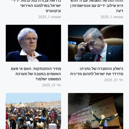
ההזדהות של השמאל עם ה"חלש"
נדרשת עבודת נמלים מול ידידי
היא שילוב ידיים עם אנטישמיות |
ישראל בפרלמנט האירופי
דעה
ובקונגרס
אוגוסט 1, 2025
אוגוסט 1, 2025
כישלון ההסברה של נתניהו
מחיר ההתנתקות: האם אי פעם
מדרדר את ישראל לתהום מדינית
האשמים במצבה של מערכת
המשפט ישלמו?
יולי 31, 2025
יולי 31, 2025