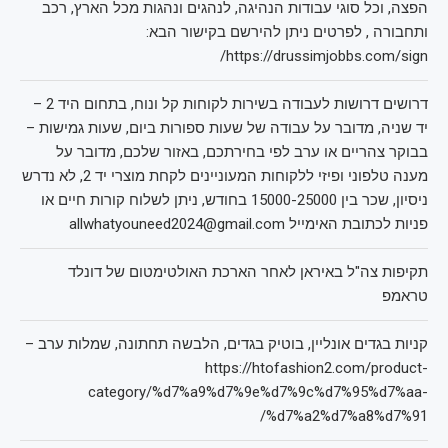
הפצה, וכל סוגי עבודות הנהיגה, לנהגים ונהגות מכל הארץ, רכב
ותחבורה , לפרטים ניתן להירשם בקישור הבא:
https://drussimjobbs.com/sign/
דרושים דרושות לעבודה בשירות לקוחות קל ונוח, בתחום היד 2 –
יד שניה, מדובר על עבודה של שעות ספורות ביום, שעות גמישות –
בבוקר צהריים או ערב לפי בחירתכם, באזור שלכם, מדובר על
מענה טלפוני ופיזי ללקוחות המעוניינים לקחת מוצרי יד 2, לא נדרש
ניסיון, שכר בין 15000-25000 בחודש, ניתן לשלוח קורות חיים או
פניות לכתובת האימייל allwhatyouneed2024@gmail.com
תקיפות צה"ל באיראן לאחר הארכת האולטימטום של דונלד
טראמפ
קניות בגדים אונליין, בוטיק בגדים, הלבשה תחתונה, שמלות ערב –
https://htofashion2.com/product-
category/%d7%a9%d7%9e%d7%9c%d7%95%d7%aa-
%d7%a2%d7%a8%d7%91/