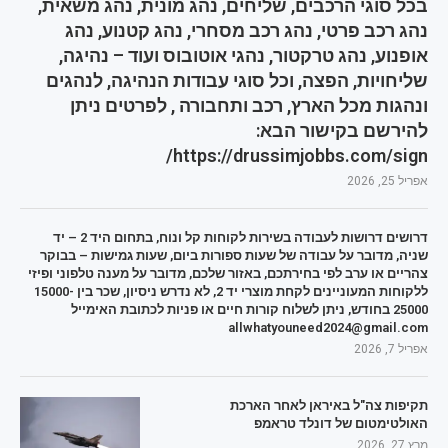
בכל סוגי הרכבים, שליחים, נהג מונית, נהג משאית,
נהג רכב פרטי, נהג רכב מסחרי, נהג קטנוע, נהג
אופנוע, נהג טרקטור, נהגי אוטובוס ועוד – נהיגה,
שליחויות, הפצה, וכל סוגי עבודות הנהיגה, לנהגים
ונהגות מכל הארץ, רכב ותחבורה , לפרטים ניתן
להירשם בקישור הבא:
https://drussimjobbs.com/sign/
אפריל 25, 2026
דרושים דרושות לעבודה בשירות לקוחות קל ונוח, בתחום היד 2 – יד
שניה, מדובר על עבודה של שעות ספורות ביום, שעות גמישות – בבוקר
צהריים או ערב לפי בחירתכם, באזור שלכם, מדובר על מענה טלפוני ופיזי
ללקוחות המעוניינים לקחת מוצרי יד 2, לא נדרש ניסיון, שכר בין 15000-
25000 בחודש, ניתן לשלוח קורות חיים או פניות לכתובת האימייל
allwhatyouneed2024@gmail.com
אפריל 7, 2026
תקיפות צה"ל באיראן לאחר הארכת
האולטימטום של דונלד טראמפ
מרץ 27, 2026