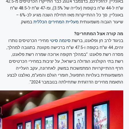
באונליין. להזכירכם, בדצמבר 2024 כבר התייקרו הכרטיסים מ-42.5
ש”ח ל-44 ש”ח בקופות (עלייה של 3.5%), ומ-47 ש”ח ל-48.5 ש”ח
באונליין. סך כל ההתייקרות מאז תחילת השנה מגיע לכ-6% –
שיעור הגבוה משמעותית
מעליית המחירים הכללית
במשק.
מה קורה אצל המתחרים?
בניגוד לרב חן ופלאנט, ברשת
סינמה סיטי
מחירי הכרטיסים נותרו
זהים, 44 ש”ח בקופה ו-47.5 ש”ח ברכישה מקוונת. בתגובה למהלך,
מסרה רשת פלאנט: “במהלך תקופה ארוכה שמרה רשת פלאנט,
רשת בתי הקולנוע הגדולה בישראל, על יציבות במחירי הכרטיסים
חרף ההתייקרויות המתמשכות במשק. לאחרונה, עקב העלייה
המשמעותית בעלויות התפעול, חומרי הגלם והמע”מ, נאלצנו לבצע
התאמת מחירים הדרגתית שתחילתה בנובמבר 2024".