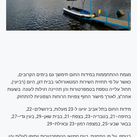
מגמת ההתחממות במידות החום תימשך גם בימים הקרובים,
כאשר על פי תחזית השירות המטאורולוגי בבית דגן, היום (רביעי),
תחול עלייה נוספת בטמפרטורות והן תהיינה רגילות לעונה. בשעות
אחה"צ, לאורך מישור החוף צפויות הרוחות הצפוניות להתחזק.
מידות החום בתל אביב יגיעו ל-23 מעלות, בירושלים–22,
בחיפה–21, בטבריה–23, בצפת–21, בבית שאן–29, בעין גדי–27,
בבאר שבע–25, במצפה רמון–23 ובאילת–29.
בנוסף, על פי התחזית, ביום חמישי הטמפרטורות יוסיפו לעלות והן