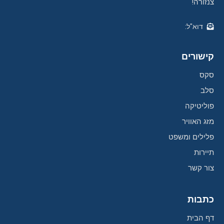
צנזורה!
דוא"ל:
קישורים
סקס
סלב
פוליטיקה
מזג האוויר
פלילים ומשפט
תיירות
צור קשר
כתבות
דף הבית