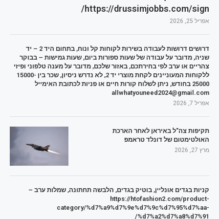
https://drussimjobbs.com/sign/
אפריל 25, 2026
דרושים דרושות לעבודה בשירות לקוחות קל ונוח, בתחום היד 2 – יד
שניה, מדובר על עבודה של שעות ספורות ביום, שעות גמישות – בבוקר
צהריים או ערב לפי בחירתכם, באזור שלכם, מדובר על מענה טלפוני ופיזי
ללקוחות המעוניינים לקחת מוצרי יד 2, לא נדרש ניסיון, שכר בין 15000-
25000 בחודש, ניתן לשלוח קורות חיים או פניות לכתובת האימייל
allwhatyouneed2024@gmail.com
אפריל 7, 2026
תקיפות צה"ל באיראן לאחר הארכת
האולטימטום של דונלד טראמפ
מרץ 27, 2026
קניות בגדים אונליין, בוטיק בגדים, הלבשה תחתונה, שמלות ערב –
https://htofashion2.com/product-
category/%d7%a9%d7%9e%d7%9c%d7%95%d7%aa-
%d7%a2%d7%a8%d7%91/