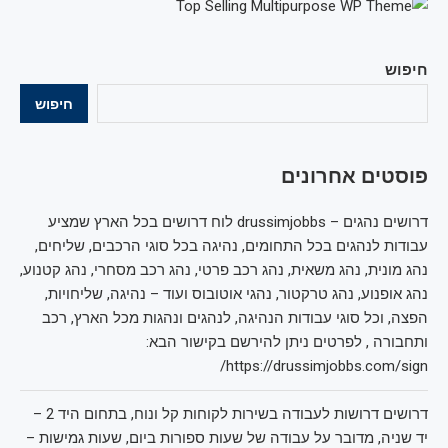
חיפוש
חיפוש
פוסטים אחרונים
דרושים נהגים – drussimjobbs לוח דרושים בכל הארץ שמציע
עבודות לנהגים בכל התחומים, נהיגה בכל סוגי הרכבים, שליחים,
נהג מונית, נהג משאית, נהג רכב פרטי, נהג רכב מסחרי, נהג קטנוע,
נהג אופנוע, נהג טרקטור, נהגי אוטובוס ועוד – נהיגה, שליחויות,
הפצה, וכל סוגי עבודות הנהיגה, לנהגים ונהגות מכל הארץ, רכב
ותחבורה , לפרטים ניתן להירשם בקישור הבא:
https://drussimjobbs.com/sign/
דרושים דרושות לעבודה בשירות לקוחות קל ונוח, בתחום היד 2 –
יד שניה, מדובר על עבודה של שעות ספורות ביום, שעות גמישות –