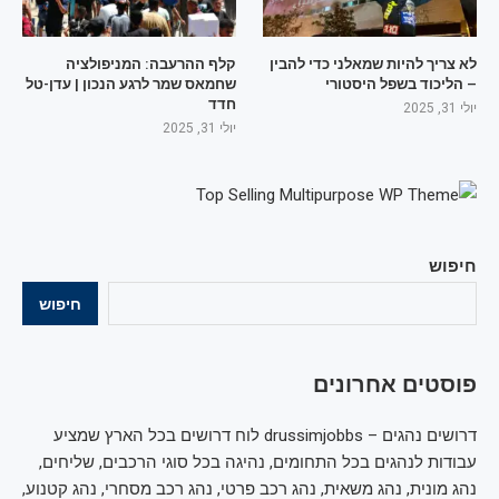
לא צריך להיות שמאלני כדי להבין
קלף ההרעבה: המניפולציה
– הליכוד בשפל היסטורי
שחמאס שמר לרגע הנכון | עדן-טל
חדד
יולי 31, 2025
יולי 31, 2025
חיפוש
חיפוש
פוסטים אחרונים
דרושים נהגים – drussimjobbs לוח דרושים בכל הארץ שמציע
עבודות לנהגים בכל התחומים, נהיגה בכל סוגי הרכבים, שליחים,
נהג מונית, נהג משאית, נהג רכב פרטי, נהג רכב מסחרי, נהג קטנוע,