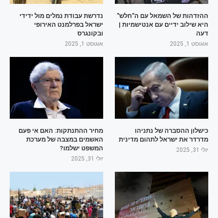
ההזדהות של השמאל עם ה"חלש"
נדרשת עבודת נמלים מול ידידי
היא שילוב ידיים עם אנטישמיות |
ישראל בפרלמנט האירופי
דעה
ובקונגרס
אוגוסט 1, 2025
אוגוסט 1, 2025
כישלון ההסברה של נתניהו
מחיר ההתנתקות: האם אי פעם
מדרדר את ישראל לתהום מדינית
האשמים במצבה של מערכת
המשפט ישלמו?
יולי 31, 2025
יולי 31, 2025