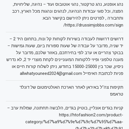
נהג אופנוע, נהג טרקטור, נהגי אוטובוס ועוד – נהיגה, שליחויות,
הפצה, וכל סוגי עבודות הנהיגה, לנהגים ונהגות מכל הארץ, רכב
ותחבורה , לפרטים ניתן להירשם בקישור הבא:
https://drussimjobbs.com/sign/
דרושים דרושות לעבודה בשירות לקוחות קל ונוח, בתחום היד 2 –
יד שניה, מדובר על עבודה של שעות ספורות ביום, שעות גמישות –
בבוקר צהריים או ערב לפי בחירתכם, באזור שלכם, מדובר על
מענה טלפוני ופיזי ללקוחות המעוניינים לקחת מוצרי יד 2, לא נדרש
ניסיון, שכר בין 15000-25000 בחודש, ניתן לשלוח קורות חיים או
פניות לכתובת האימייל allwhatyouneed2024@gmail.com
תקיפות צה"ל באיראן לאחר הארכת האולטימטום של דונלד
טראמפ
קניות בגדים אונליין, בוטיק בגדים, הלבשה תחתונה, שמלות ערב –
https://htofashion2.com/product-
category/%d7%a9%d7%9e%d7%9c%d7%95%d7%aa-
%d7%a2%d7%a8%d7%91/