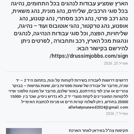
הארץ שמציע עבודות לנהגים בכל התחומים, נהיגה
בכל סוגי הרכבים, שליחים, נהג מונית, נהג משאית,
נהג רכב פרטי, נהג רכב מסחרי, נהג קטנוע, נהג
אופנוע, נהג טרקטור, נהגי אוטובוס ועוד – נהיגה,
שליחויות, הפצה, וכל סוגי עבודות הנהיגה, לנהגים
ונהגות מכל הארץ, רכב ותחבורה , לפרטים ניתן
להירשם בקישור הבא:
https://drussimjobbs.com/sign/
אפריל 25, 2026
דרושים דרושות לעבודה בשירות לקוחות קל ונוח, בתחום היד 2 – יד
שניה, מדובר על עבודה של שעות ספורות ביום, שעות גמישות – בבוקר
צהריים או ערב לפי בחירתכם, באזור שלכם, מדובר על מענה טלפוני ופיזי
ללקוחות המעוניינים לקחת מוצרי יד 2, לא נדרש ניסיון, שכר בין 15000-
25000 בחודש, ניתן לשלוח קורות חיים או פניות לכתובת האימייל
allwhatyouneed2024@gmail.com
אפריל 7, 2026
תקיפות צה"ל באיראן לאחר הארכת