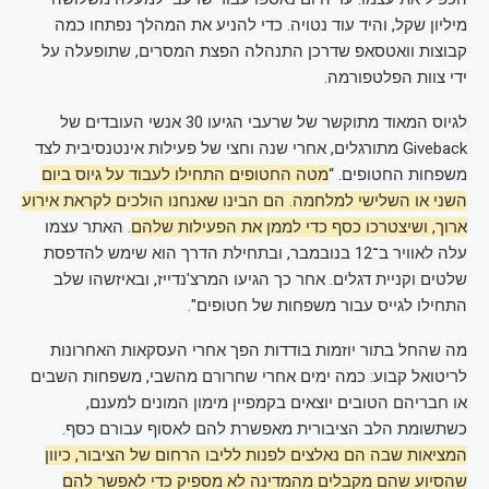
מיליון שקל, והיד עוד נטויה. כדי להניע את המהלך נפתחו כמה
קבוצות וואטסאפ שדרכן התנהלה הפצת המסרים, שתופעלה על
ידי צוות הפלטפורמה.
לגיוס המאוד מתוקשר של שרעבי הגיעו 30 אנשי העובדים של
Giveback מתורגלים, אחרי שנה וחצי של פעילות אינטנסיבית לצד
משפחות החטופים. “
מטה החטופים התחילו לעבוד על גיוס ביום
השני או השלישי למלחמה. הם הבינו שאנחנו הולכים לקראת אירוע
ארוך, ושיצטרכו כסף כדי לממן את הפעילות שלהם
. האתר עצמו
עלה לאוויר ב־12 בנובמבר, ובתחילת הדרך הוא שימש להדפסת
שלטים וקניית דגלים. אחר כך הגיעו המרצ'נדייז, ובאיזשהו שלב
התחילו לגייס עבור משפחות של חטופים".
מה שהחל בתור יוזמות בודדות הפך אחרי העסקאות האחרונות
לריטואל קבוע: כמה ימים אחרי שחרורם מהשבי, משפחות השבים
או חבריהם הטובים יוצאים בקמפיין מימון המונים למענם,
כשתשומת הלב הציבורית מאפשרת להם לאסוף עבורם כסף.
המציאות שבה הם נאלצים לפנות לליבו הרחום של הציבור, כיוון
שהסיוע שהם מקבלים מהמדינה לא מספיק כדי לאפשר להם