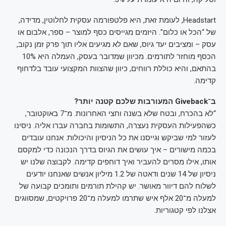
Headstart, לעומת זאת, היא פלטפורמה עסקית לחלוטין, מדידה,
של “הכל או כלום". היזמים מגייסים כסף למוצר – ספר, אלבום או
עסק – ומציבים יעד גיוס, שאם לא מגיעים אליו תוך פרק זמן נקוב,
הכסף מוחזר לתורמים. מכיוון שמדובר בעסק, העמלה היא 10%
בהתאם, והיא כוללת רווחים, כיוון שהצוות המקצועי עובד בלדחוף
קדימה.
ב־Giveback המעורבות שלכם קטנה יותר?
“לא בהכרח, ובטח שלא בשנה וחצי האחרונות. מ־7 באוקטובר,
כשהפעילות העסקית נעצרה, התשומות בחברה עברו אליה. ניסינו
לעזור למי שביקש וגייסנו את כל הניסיון והיכולות. אנחנו עובדים
בכמה מישורים – איך עושים את הגיוס בדרך הנכונה כדי למקסם
אותו, אילו מסרים להעביר ואיך דוחפים קדימה. לקבוצה שלנו יש
ניסיון של 14 שנים ודאטה של 1.2 מיליון אנשים שאנחנו יודעים
לשלוח להם דיוור מאושר. יש קהילת תורמים ותומכים קבועה של
למעלה מ־20 אלף איש שתרמו למעלה מ־20 פרויקטים, שמסווגים
אצלנו לפי קטגוריות.