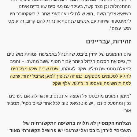
ההתנהלות וכן נוצר קשר, בעיקר עם מגייסים שעובדים איתנו.
כשיאיא צריך משהו, הוא שולח לי וואטסאפ. אחרי 7 באוקטובר היו
לי אינספור שיחות עם אנשים שנחטף או נהרג להם קרוב. זה עומס
רגשי עצום".
זהירות, עבריינים
גיוס ההמונים של
ירדן ביבס
, שהתנהל באמצעות עמותת מושיטים
יד, גייס את הסכום הגדול ביותר עבור חטוף ששב מהשבי – והניב
למעלה מחמישה מיליון שקל. לעומתו,
ישנם שבים שלא מצליחים
להגיע לסכומים מספקים, כמו זה שנערך למען
ארבל יהוד
, שזכה
לפחות חשיפה ונאספו בו כ־700 אלף שקל
.
“מימון המונים מתבסס על הפצה ואינטנסיביות גדולה. אם נערכים
נכון ומתפעלים נכון, יש פוטנציאל טוב לכל אחד לגייס כסף", מסביר
אור.
הצלחת הקמפיין לא תלויה בחשיפה התקשורתית של
השבים? לירדן ביבס ואלי שרעבי יש פרופיל תקשורתי מאוד