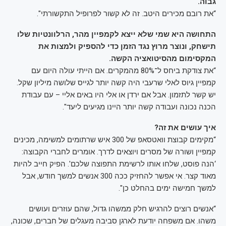
גבוה.
“את רובם מכירים היטב. זה לא קשור לפרופיל התקשורתי".
התחושה היא שמי שלא ייצא לקמפיין מהר, הרלוונטיות שלו
תישחק, ונוצר מרוץ נגד הזמן כדי להספיק ולמצות את
המקסימום מהסיטואציה הקשה.
“את צודקת ביחס ל־80% מהמקרים. אם הייתי עולה היום עם
קמפיין גיוס לאלי שרעבי היה קשה יותר לגייס שלושה מיליון שקל.
יש קשר לתזמון. אבל אם ירדן או אלי היו באים אליי – עם עבודת
הכנה נכונה ועבודה קשה יותר היינו מגיעים ליעד".
איך עושים את זה?
“מקימים קבוצת וואטסאפ של 300 איש שרתומים למשימה, מכינים
קמפיין ושורה של מסרים ויוצאים לדרך. אומרים לחברי הקבוצה:
‘הנה פוסט, שלחו אותו לרשימת התפוצה שלכם'. הפיק חייב להיות
מאוד קצר. אי אפשר להחזיק ככה 300 אנשים למשך חודש, אבל
למשך חמישה ימים בהחלט כן".
“אנשים רוצים להרגיש חלק ממשהו גדול, שהם עוזרים ועושים
משהו. אם משפחה יודעת לארגן סביבה מעגלים של חברים, שכונה,