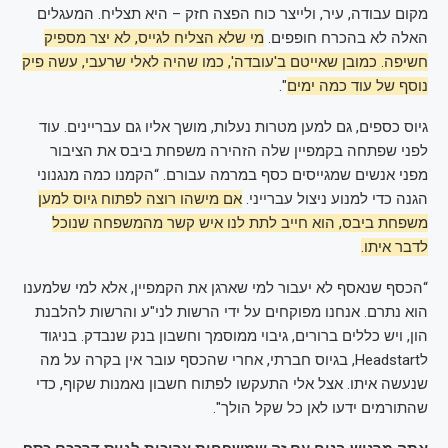
מקום עבודה, עיר, ולייצר כוח הפצה חזק – היא תצליח. המעגלים
האלה לא בהכרח חופפים.
מי שלא הצליח לגייס, לא יצר מספיק
חשיפה. כמובן שאייטם ב'עובדה', כמו שהיה לאלי שרעבי, עשה פיק
נוסף של עוד כמה ימים
".
גיוס כספים, גם למען מטרות נעלות, מושך אליו גם עבריינים. עוד
לפני שפתחה בקמפיין שלה הזהירה משפחת ביבס את הציבור
מפני אנשים שמגייסים כסף במרמה עבורם. “הקמנו כמה מנגנוני
הגנה כדי למנוע ניצול עברייני.
אם מישהו רוצה לפתוח גיוס למען
משפחת ביבס, הוא חייב לתת לנו איש קשר מהמשפחה שנוכל
לדבר איתו.
“הכסף שנאסף לא יעבור למי שארגן את הקמפיין, אלא למי שלמענו
הוא נתרם. אנחנו מפוקחים על ידי הרשות לני"ע והרשות להלבנת
הון, ויש כללים ברורים, גיבוי ממוסמך וחשבון בנק שנבדק. בניגוד
לHeadstart, בגיוס חברתי, אחרי שהכסף עובר אין בקרה על מה
שנעשה איתו. אצל אלי התעקשו לפתוח חשבון נאמנות שקוף, כדי
שהתורמים ידעו לאן כל שקל הולך".