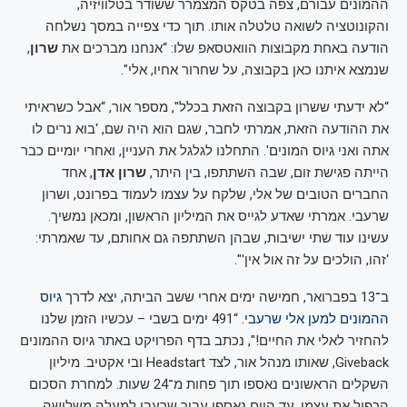
ההמונים עבורם, צפה בטקס המצמרר ששודר בטלוויזיה,
והקונוטציה לשואה טלטלה אותו. תוך כדי צפייה במסך נשלחה
הודעה באחת מקבוצות הוואטסאפ שלו: “אנחנו מברכים את
שרון
,
שנמצא איתנו כאן בקבוצה, על שחרור אחיו, אלי".
“לא ידעתי ששרון בקבוצה הזאת בכלל", מספר אור, “אבל כשראיתי
את ההודעה הזאת, אמרתי לחבר, שגם הוא היה שם, ‘בוא נרים לו
אתה ואני גיוס המונים'. התחלנו לגלגל את העניין, ואחרי יומיים כבר
הייתה פגישת זום, שבה השתתפו, בין היתר,
שרון אדן
, אחד
החברים הטובים של אלי, שלקח על עצמו לעמוד בפרונט, ושרון
שרעבי. אמרתי שאדע לגייס את המיליון הראשון, ומכאן נמשיך.
עשינו עוד שתי ישיבות, שבהן השתתפה גם אחותם, עד שאמרתי:
‘זהו, הולכים על זה אול אין'".
ב־13 בפברואר, חמישה ימים אחרי ששב הביתה, יצא לדרך
גיוס
ההמונים למען אלי שרעבי
. “491 ימים בשבי – עכשיו הזמן שלנו
להחזיר לאלי את החיים!", נכתב בדף הפרויקט באתר גיוס ההמונים
Giveback, שאותו מנהל אור, לצד Headstart ובי אקטיב. מיליון
השקלים הראשונים נאספו תוך פחות מ־24 שעות. למחרת הסכום
הכפיל את עצמו. עד היום נאספו עבור שרעבי למעלה משלושה