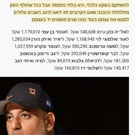
להשתקם בשקט כלכלי, היא בלתי נתפסת. אבל ככל שחולף הזמן
מחלחלת ההבנה שאם הקרובים לא ידאגו להם, השבים עלולים
למצוא את עצמם בעוד כמה שנים פושטים יד בעצמם.
ל
אל־יה כהן
גויסו 540,608 שקל. ל
אוהד בן עמי
1,179,010 שקל.
ל
אור
ו
אלמוגי לוי
1,168,943 שקל, ל
יאיר
ו
איתן הורן
1,285,054
שקל, ל
סשה טרופנוב
590,290 שקל, ל
עומר ונקרט
1,037,959
שקל, ל
בר קופרשטיין
292,049 שקל, ל
יגב
ו
רימון בוכשטב
181,500 שקל, ל
דניאלה גלבוע
89,019 שקל, ל
מיה
ו
איתי רגב
143,417 שקל ול
שלומי זיו
160,810 שקל.