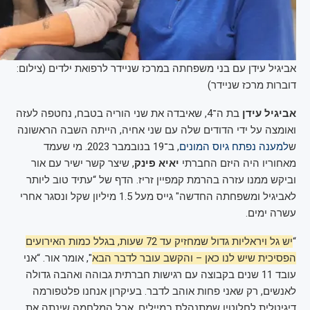
אביגיל עידן עם בני משפחתה במרכז שניידר לרפואת ילדים (צילום:
דוברות מרכז שניידר)
אביגיל עידן
בת ה־4, שאיבדה את שני הוריה בטבח, נחטפה לעזה
ואומצה על ידי הדודים שלה עם שני אחיה, הייתה השבה הראשונה
ש
למענה נפתח גיוס המונים
, ב־19 בנובמבר 2023. מי שעמד
מאחוריו היה היזם החברתי
יאיא פינק
, שיצר קשר ישיר עם אור
וביקש ממנו עזרה בהרמת קמפיין זריז. הדף של “עתיד טוב ליותר
לאביגיל ומשפחתה החדשה" גייס מעל 1.5 מיליון שקל ונסגר אחרי
עשרה ימים.
“
יש גל ויראליות גדול שמחזיק עד 72 שעות, בגלל כמות האירועים
הפסיכית שיש לנו כאן – והקשב עובר לדבר הבא
", אומר אור. “אני
עובד 11 שנים בקבוצה עם רגישות חברתית גבוהה ואהבה גדולה
לאנשים, רק שאני פחות אוהב לדבר. בעיקרון אנחנו פלטפורמה
דיגיטלית לחלוטין שמתנהלת במיילים, אבל המלחמה שינתה את