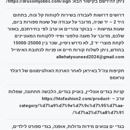
ניתן להירשם בקישור הבא: https://drussimjobbs.com/sign/
דרושים דרושות לעבודה בשירות לקוחות קל ונוח, בתחום
היד 2 – יד שניה, מדובר על עבודה של שעות ספורות ביום,
שעות גמישות – בבוקר צהריים או ערב לפי בחירתכם, באזור
שלכם, מדובר על מענה טלפוני ופיזי ללקוחות המעוניינים
לקחת מוצרי יד 2, לא נדרש ניסיון, שכר בין 15000-25000
בחודש, ניתן לשלוח קורות חיים או פניות לכתובת האימייל
allwhatyouneed2024@gmail.com
תקיפות צה"ל באיראן לאחר הארכת האולטימטום של דונלד
טראמפ
קניות בגדים אונליין, בוטיק בגדים, הלבשה תחתונה, שמלות
ערב – https://htofashion2.com/product-
category/%d7%a9%d7%9e%d7%9c%d7%95%d7%aa-
%d7%a2%d7%a8%d7%91/
בגדי ים צנועים מידות גדולות, אופנה, בגדי ספורט לילדים,