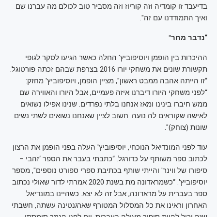
בדיעבד זו קומדיה וזה קוריוז וזה מסביר טוב לכולם מה עברנו שם
ואיך התמודדנו עם זה".
“נדבר מחר"
ההיכרות בין הופמן ויוסיפוביץ' החלה כאשר הגיעו לסקר לגופי
תקשורת שונים את משחקי יורו 2016 בצרפת שבהם זכתה פורטוגל.
“זו הייתה אהבה ממבט ראשון", מציין הופמן, ויוסיפוביץ' מחזק:
“לפני משחקי היורו דיברנו איזה פעמיים, אבל היורו והאווירה שם
ממש חיברו בינינו ומאז אנחנו בלתי נפרדים. שנינו אפילו נשואים
לאישה שקוראים לה נועה. חשוב לציין שאנחנו נשואים לשתי נשים
שונות (צוחק)".
עוד לפני המונדיאל הנוכחי, יוסיפוביץ' העלה בפני הופמן את הרצון
לכתוב ספר משותף על כדורגל. “כתבתי בעבר את הספר ‘זהבי –
סיפורו של ווינר' והייתי שותף בכתיבת ספרי ספורט נוספים", מספר
יוסיפוביץ'. “כשמראדונה מת בשנת 2020 אמרתי לדור שאולי נכתוב
ספר בעברית על מראדונה, אבל זה לא יצא. כשהיינו במונדיאל
האחרון וראינו את כל המסלול המטורף שארגנטינה עשתה, חשבתי