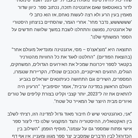
שזה יכול להיות סיפור מעולה בעברית. יום לפני הגמר סימסתי
לדור בוואטסאפ שאם ארגנטינה תזכה, נכתוב ספר. כיוון שדור
מאמין בעין הרע ולא רצה לעשות נאחס, אז הוא כתב לי
‘שששששש, נדבר מחר'. אחרי הגמר, שהסתיים בניצחון היסטורי
של ארגנטינה, נפגשנו והתחלנו לשבת במשך שלושה חודשים על
הספר המשותף שלנו".
התוצאה היא “מוצ'אצו'ס – מסי, ארגנטינה ומונדיאל מעולם אחר"
(בהוצאת הפודיום). “החלטנו לאגד את כל החוויות מהטורניר
בקטאר לספר זיכרונות שמכיל את האירועים הגדולים, המשחקים,
הגולים, הרגעים האייקוניים, הכוכבים שנולדו, הקריירות שנגמרו,
המספרים, השירים וגם התחושה כעיתונאים ישראלים בגביע
העולם הראשון במדינה ערבית", אומר יוסיפוביץ'. “הרעיון היה
להתאים את זה ל־2023, יותר קצבי וקליט בצורת קליפים של טורים
ואיורים מבית היוצר של המאייר טל שטח".
“אני, כארגנטינאי שיש לו חיבור מאוד גדול למדינה הזו, רציתי לשלב
בין האקטואליה, ההיסטוריה והצד המקצועי שלנו כדי ליצור ספר
אישי ופתוח שמספר גם על עצמנו", מוסיף הופמן. “השילוב בין
הכדורגל לבין הדברים שמסביב יצר ספר מגוון ומעניין. אין אף דף