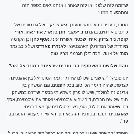
שדומה לזה שלפניו או לזה שאחריו. אנחנו גאים בספר הזה
ומתרגשים ממנו".
הספר, בעריכת העיתונאי והעורך
גיא צדיק
, כולל גם טורים של
כותבים אורחים, בהם
נדב יעקבי
,
חנן בן ארי
,
אורי אוזן
,
אורי
קופר
,
ניר צדוק
,
איתי שכטר
,
אשרת עיני
,
אסף כהן
וכן הקדמה
מיוחדת של הכדורגלן הארגנטינאי
לאנדרו פארדס
ושל כוכב גמר
מונדיאל 2014, הכדורגלן הגרמני
מריו גצה
.
מהם שלושת המשחקים הכי טובים שראיתם במונדיאל הזה?
יוסיפוביץ': “יש שניים שכולם יגידו לך: גמר המונדיאל בין ארגנטינה
לצרפת, שהיה הגמר הכי טוב בכל הזמנים, וגם המשחק בין
ארגנטינה להולנד, שיש לו פרק משמעותי בספר. שידרנו במשחק
הזה שלושה חבר'ה, דור שהוא ארגנטינאי ואוהד את ארגנטינה, אסף
כהן שאוהד את הולנד, ואני, נשוי להולנדית אך מאוד רציתי
שארגנטינה תזכה בטורניר הזה. אז הפן האישי והמקצועי התערבבו
פה".
הופמן: “המשחק שאני זוכר במיוחד הוא ברזיל מול קרואטיה. ברזיל