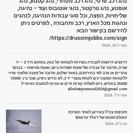
נהג רכב פרטי, נהג רכב מסחרי, נהג קטנוע, נהג
אופנוע, נהג טרקטור, נהגי אוטובוס ועוד – נהיגה,
שליחויות, הפצה, וכל סוגי עבודות הנהיגה, לנהגים
ונהגות מכל הארץ, רכב ותחבורה , לפרטים ניתן
להירשם בקישור הבא:
https://drussimjobbs.com/sign/
אפריל 25, 2026
דרושים דרושות לעבודה בשירות לקוחות קל ונוח, בתחום היד 2 – יד
שניה, מדובר על עבודה של שעות ספורות ביום, שעות גמישות – בבוקר
צהריים או ערב לפי בחירתכם, באזור שלכם, מדובר על מענה טלפוני ופיזי
ללקוחות המעוניינים לקחת מוצרי יד 2, לא נדרש ניסיון, שכר בין 15000-
25000 בחודש, ניתן לשלוח קורות חיים או פניות לכתובת האימייל
allwhatyouneed2024@gmail.com
אפריל 7, 2026
תקיפות צה"ל באיראן לאחר הארכת
האולטימטום של דונלד טראמפ
מרץ 27, 2026