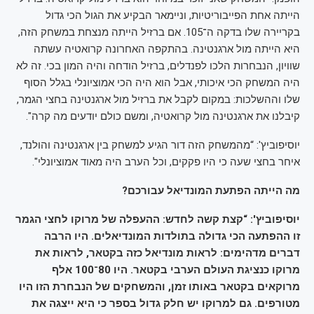
הייתה אחת הפייבוריטיות, וניימאר הבקיע את הגול הכי גדול
בקריירה שלו בדקה ה־105. אם ברזיל הייתה מנצחת במשחק הזה,
היא הייתה מול ארגנטינה. בהתקפה האחרונה קרואטיה עשתה
שוויון, הנבחרות הלכו לפנדלים, ברזיל הודחה והיה המון בכי. זה לא
היה המשחק הכי איכותי, אבל הוא היה הכי אמוציונלי בגלל הסוף
שלו וההשלכות: במקום לקבל את ברזיל מול ארגנטינה בחצי הגמר,
קיבלנו את ארגנטינה מול קרואטיה, ומשם כולם יודעים מה קרה".
יוסיפוביץ': “מהמשחק הזה דור הגיע למשחק בין ארגנטינה והולנד,
איחר בחצי שעה כי היו פקקים, וכל הערב היה מאוד אמוציונלי".
מה הייתה הפתעת המונדיאל עבורכם?
יוסיפוביץ': “קצת קשה לחדש: ההעפלה של מרוקו לחצי הגמר
זו ההפתעה הכי גדולה בתולדות המונדיאלים. היו הרבה
דברים מדהימים: לראות מונדיאל כזה בקטאר, לראות את
מרוקו כנציגת העולם הערבי בקטאר. היו 80־100 אלף
מרוקאים בקטאר באותו זמן, והמשחקים של הנבחרת הזו היו
מטורפים. גם למרוקו יש חלק גדול בספר כי היא ייצגה את