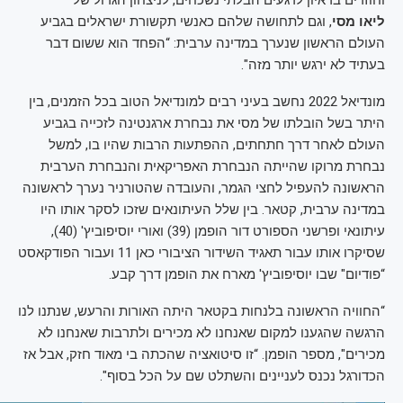
וחוזרים בראיון לרגעים הבלתי נשכחים, לניצחון הגדול של
ליאו
מסי
, וגם לתחושה שלהם כאנשי תקשורת ישראלים בגביע
העולם הראשון שנערך במדינה ערבית: “הפחד הוא ששום דבר
בעתיד לא ירגש יותר מזה".
מונדיאל 2022 נחשב בעיני רבים למונדיאל הטוב בכל הזמנים, בין
היתר בשל הובלתו של מסי את נבחרת ארגנטינה לזכייה בגביע
העולם לאחר דרך חתחתים, ההפתעות הרבות שהיו בו, למשל
נבחרת מרוקו שהייתה הנבחרת האפריקאית והנבחרת הערבית
הראשונה להעפיל לחצי הגמר, והעובדה שהטורניר נערך לראשונה
במדינה ערבית, קטאר. בין שלל העיתונאים שזכו לסקר אותו היו
עיתונאי ופרשני הספורט דור הופמן (39) ואורי יוסיפוביץ' (40),
שסיקרו אותו עבור תאגיד השידור הציבורי כאן 11 ועבור הפודקאסט
“פודיום" שבו יוסיפוביץ' מארח את הופמן דרך קבע.
“החוויה הראשונה בלנחות בקטאר היתה האורות והרעש, שנתנו לנו
הרגשה שהגענו למקום שאנחנו לא מכירים ולתרבות שאנחנו לא
מכירים", מספר הופמן. “זו סיטואציה שהכתה בי מאוד חזק, אבל אז
הכדורגל נכנס לעניינים והשתלט שם על הכל בסוף".