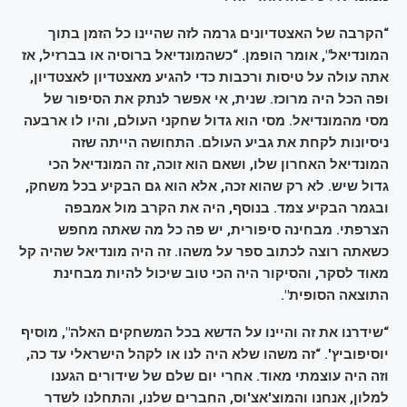
“הקרבה של האצטדיונים גרמה לזה שהיינו כל הזמן בתוך
המונדיאל", אומר הופמן. “כשהמונדיאל ברוסיה או בברזיל, אז
אתה עולה על טיסות ורכבות כדי להגיע מאצטדיון לאצטדיון,
ופה הכל היה מרוכז. שנית, אי אפשר לנתק את הסיפור של
מסי מהמונדיאל. מסי הוא גדול שחקני העולם, והיו לו ארבעה
ניסיונות לקחת את גביע העולם. התחושה הייתה שזה
המונדיאל האחרון שלו, ושאם הוא זוכה, זה המונדיאל הכי
גדול שיש. לא רק שהוא זכה, אלא הוא גם הבקיע בכל משחק,
ובגמר הבקיע צמד. בנוסף, היה את הקרב מול אמבפה
הצרפתי. מבחינה סיפורית, יש פה כל מה שאתה מחפש
כשאתה רוצה לכתוב ספר על משהו. זה היה מונדיאל שהיה קל
מאוד לסקר, והסיקור היה הכי טוב שיכול להיות מבחינת
התוצאה הסופית".
“שידרנו את זה והיינו על הדשא בכל המשחקים האלה", מוסיף
יוסיפוביץ'. “זה משהו שלא היה לנו או לקהל הישראלי עד כה,
וזה היה עוצמתי מאוד. אחרי יום שלם של שידורים הגענו
למלון, אנחנו והמוצ'אצ'וס, החברים שלנו, והתחלנו לשדר