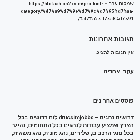
שמלות ערב – https://htofashion2.com/product-
category/%d7%a9%d7%9e%d7%9c%d7%95%d7%aa-
%d7%a2%d7%a8%d7%91/
תגובות אחרונות
אין תגובות להציג.
עקבו אחרינו
פוסטים אחרונים
דרושים נהגים – drussimjobbs לוח דרושים בכל
הארץ שמציע עבודות לנהגים בכל התחומים, נהיגה
בכל סוגי הרכבים, שליחים, נהג מונית, נהג משאית,