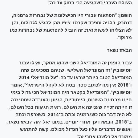
העולם הערבי כשהגיעה הכי רחוק עד כה".
הופמן: “הפתעות עבורי היו הכישלונות של נבחרות גרמניה,
דנמרק, בלגיה וספרד שקרסו. ציפו מהן להגיע לגדולות, והן
לא הצליחו לעשות זאת. זה הוביל להפתעות של נבחרות כמו
מרוקו".
הבאזז נשאר
עבור הופמן זה המונדיאל השני שהוא מסקר, ואילו עבור
יוסיפוביץ' זה המונדיאל השלישי. שניהם מסכימים שזה
המונדיאל הטוב ביותר שראו עד כה. “על מונדיאלי 2014
ו־2018 אין מה לכתוב ספר, בטח לא לקהל הישראלי", אומר
יוסיפוביץ'. “המונדיאל בקטאר היה המונדיאל הכי גדול בימי
חיינו מבחינת השונות, הייחודיות, הגיוון והעובדה שמסי זכה.
זו הייתה זכייה שעניינה את העולם. ראית חגיגות בכל העולם.
לא היה דבר כזה כשגרמניה זכתה ב־2014. כשצרפת זכתה
ב־2018, הבאזז דעך אחרי יומיים. במונדיאל הזה הבאזז נשאר,
ואנשים מדברים עליו כעל הגדול מכולם. קשה להתרגש
ממונדיאל כלשהו אחרי זה".