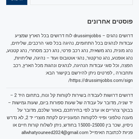
פוסטים אחרונים
דרושים נהגים – drussimjobbs לוח דרושים בכל הארץ שמציע
עבודות לנהגים בכל התחומים, נהיגה בכל סוגי הרכבים, שליחים,
נהג מונית, נהג משאית, נהג רכב פרטי, נהג רכב מסחרי, נהג קטנוע,
נהג אופנוע, נהג טרקטור, נהגי אוטובוס ועוד – נהיגה, שליחויות,
הפצה, וכל סוגי עבודות הנהיגה, לנהגים ונהגות מכל הארץ, רכב
ותחבורה , לפרטים ניתן להירשם בקישור הבא:
https://drussimjobbs.com/sign/
דרושים דרושות לעבודה בשירות לקוחות קל ונוח, בתחום היד 2 –
יד שניה, מדובר על עבודה של שעות ספורות ביום, שעות גמישות –
בבוקר צהריים או ערב לפי בחירתכם, באזור שלכם, מדובר על
מענה טלפוני ופיזי ללקוחות המעוניינים לקחת מוצרי יד 2, לא נדרש
ניסיון, שכר בין 15000-25000 בחודש, ניתן לשלוח קורות חיים או
פניות לכתובת האימייל allwhatyouneed2024@gmail.com