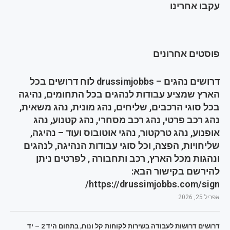
עקבו אחרינו
פוסטים אחרונים
דרושים נהגים – drussimjobbs לוח דרושים בכל
הארץ שמציע עבודות לנהגים בכל התחומים, נהיגה
בכל סוגי הרכבים, שליחים, נהג מונית, נהג משאית,
נהג רכב פרטי, נהג רכב מסחרי, נהג קטנוע, נהג
אופנוע, נהג טרקטור, נהגי אוטובוס ועוד – נהיגה,
שליחויות, הפצה, וכל סוגי עבודות הנהיגה, לנהגים
ונהגות מכל הארץ, רכב ותחבורה , לפרטים ניתן
להירשם בקישור הבא:
https://drussimjobbs.com/sign/
אפריל 25, 2026
דרושים דרושות לעבודה בשירות לקוחות קל ונוח, בתחום היד 2 – יד