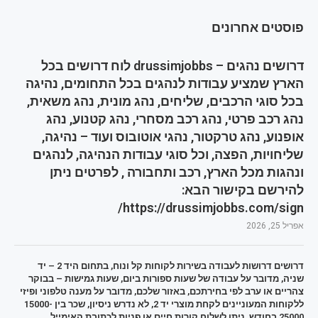
פוסטים אחרונים
דרושים נהגים – drussimjobbs לוח דרושים בכל
הארץ שמציע עבודות לנהגים בכל התחומים, נהיגה
בכל סוגי הרכבים, שליחים, נהג מונית, נהג משאית,
נהג רכב פרטי, נהג רכב מסחרי, נהג קטנוע, נהג
אופנוע, נהג טרקטור, נהגי אוטובוס ועוד – נהיגה,
שליחויות, הפצה, וכל סוגי עבודות הנהיגה, לנהגים
ונהגות מכל הארץ, רכב ותחבורה , לפרטים ניתן
להירשם בקישור הבא:
https://drussimjobbs.com/sign/
אפריל 25, 2026
דרושים דרושות לעבודה בשירות לקוחות קל ונוח, בתחום היד 2 – יד
שניה, מדובר על עבודה של שעות ספורות ביום, שעות גמישות – בבוקר
צהריים או ערב לפי בחירתכם, באזור שלכם, מדובר על מענה טלפוני ופיזי
ללקוחות המעוניינים לקחת מוצרי יד 2, לא נדרש ניסיון, שכר בין 15000-
25000 בחודש, ניתן לשלוח קורות חיים או פניות לכתובת האימייל