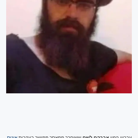
עבריין המין
אברהם לשם
ששוחרר ממאסר ממושך בעקבות
אינוס