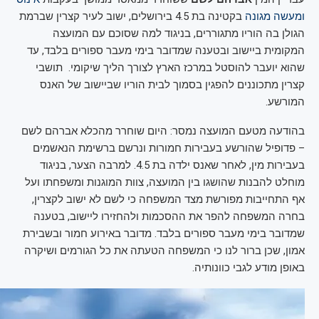
ומעשה מגונה
בקטינה בת 4.5 בירושלים, ישוב לעיר קצרין שברמת
הגולן בה הוריו מתגוררים, בניגוד למה שסוכם עם המועצה
המקומית ביישוב ובטענה שמדובר בימי מעבר ספורים בלבד, עד
שהוא יועבר להוסטל במרכז הארץ לצורך הליך שיקומי. תושבי
קצרין מתכוננים להפגין בסמוך לבית הוריו שביישוב של האנס
המורשע.
בהודעה מטעם המועצה נמסר: היום שוחרר מהכלא אברהם לשם
– פדופיל שהורשע בעבירות חמורות ונרשם ברשימת הנאשמים
בעבירות מין, לאחר שאנס ילדה בת 4.5. למרבה הצער, בניגוד
מוחלט להבנות שהושגו בין המועצה, צוות המוגנות ומשפחתו ועל
אף התחייבות מפורשת מצד המשפחה כי לשם לא ישוב לקצרין,
בחרה המשפחה להפר את ההסכמות ולהחזירו ליישוב, בטענה
שמדובר בימי מעבר ספורים בלבד. מדובר באירוע חמור ובשבירת
אמון, שכן ברור לנו כי המשפחה הטעתה את כל הגורמים ושיקרה
באופן מודע לגבי כוונותיה.