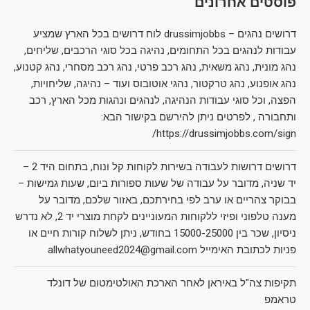
פוסטים אחרונים
דרושים נהגים – drussimjobbs לוח דרושים בכל הארץ שמציע
עבודות לנהגים בכל התחומים, נהיגה בכל סוגי הרכבים, שליחים,
נהג מונית, נהג משאית, נהג רכב פרטי, נהג רכב מסחרי, נהג קטנוע,
נהג אופנוע, נהג טרקטור, נהגי אוטובוס ועוד – נהיגה, שליחויות,
הפצה, וכל סוגי עבודות הנהיגה, לנהגים ונהגות מכל הארץ, רכב
ותחבורה , לפרטים ניתן להירשם בקישור הבא:
https://drussimjobbs.com/sign/
דרושים דרושות לעבודה בשירות לקוחות קל ונוח, בתחום היד 2 –
יד שניה, מדובר על עבודה של שעות ספורות ביום, שעות גמישות –
בבוקר צהריים או ערב לפי בחירתכם, באזור שלכם, מדובר על
מענה טלפוני ופיזי ללקוחות המעוניינים לקחת מוצרי יד 2, לא נדרש
ניסיון, שכר בין 15000-25000 בחודש, ניתן לשלוח קורות חיים או
פניות לכתובת האימייל allwhatyouneed2024@gmail.com
תקיפות צה"ל באיראן לאחר הארכת האולטימטום של דונלד
טראמפ