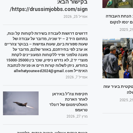
בקישור הבא:
https://drussimjobbs.com/sign/
 הנחת העבודה
אפריל 25, 2026
 ינסו לנקום
דרושים דרושות לעבודה בשירות לקוחות קל ונוח,
בתחום היד 2 – יד שניה, מדובר על עבודה של
שעות ספורות ביום, שעות גמישות – בבוקר צהריים
או ערב לפי בחירתכם, באזור שלכם, מדובר על
מענה טלפוני ופיזי ללקוחות המעוניינים לקחת
מוצרי יד 2, לא נדרש ניסיון, שכר בין 15000-25000
בחודש, ניתן לשלוח קורות חיים או פניות לכתובת
האימייל allwhatyouneed2024@gmail.com
אפריל 7, 2026
טקטית בעיר עזה
לה
תקיפות צה"ל באיראן
לאחר הארכת
האולטימטום של דונלד
טראמפ
מרץ 27, 2026