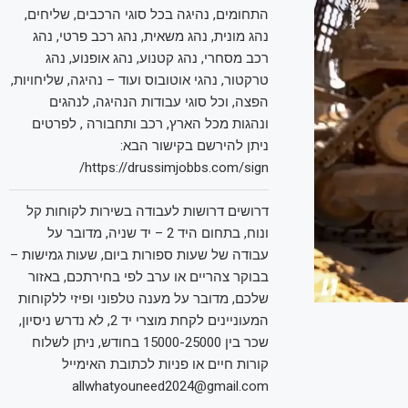
התחומים, נהיגה בכל סוגי הרכבים, שליחים,
נהג מונית, נהג משאית, נהג רכב פרטי, נהג
רכב מסחרי, נהג קטנוע, נהג אופנוע, נהג
טרקטור, נהגי אוטובוס ועוד – נהיגה, שליחויות,
הפצה, וכל סוגי עבודות הנהיגה, לנהגים
ונהגות מכל הארץ, רכב ותחבורה , לפרטים
ניתן להירשם בקישור הבא:
https://drussimjobbs.com/sign/
דרושים דרושות לעבודה בשירות לקוחות קל
ונוח, בתחום היד 2 – יד שניה, מדובר על
עבודה של שעות ספורות ביום, שעות גמישות –
בבוקר צהריים או ערב לפי בחירתכם, באזור
שלכם, מדובר על מענה טלפוני ופיזי ללקוחות
המעוניינים לקחת מוצרי יד 2, לא נדרש ניסיון,
שכר בין 15000-25000 בחודש, ניתן לשלוח
קורות חיים או פניות לכתובת האימייל
allwhatyouneed2024@gmail.com