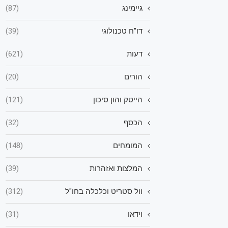
גיימינג
(87)
דו"ח טכנולוגי
(39)
דעות
(621)
הורים
(20)
הייטק והון סיכון
(121)
הכסף
(32)
המומחים
(148)
המלצות ואזהרות
(39)
וול סטריט וכלכלה בחו"ל
(312)
וידאו
(31)