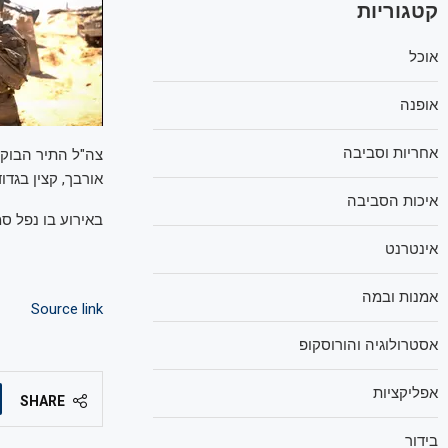
קטגוריות
אוכל
אופנה
אחריות וסביבה
צה"ל התיר הבוקר
אורבך, קצין בגדוד ההנדסה 605, בן 20 מזיכרון יעקב, וסמ"ר ים 
איכות הסביבה
באירוע בו נפל סמ
אינטרנט
אמנות ובמה
Source link
אסטרולוגיה והורוסקופ
אפליקציות
SHARE
בידור