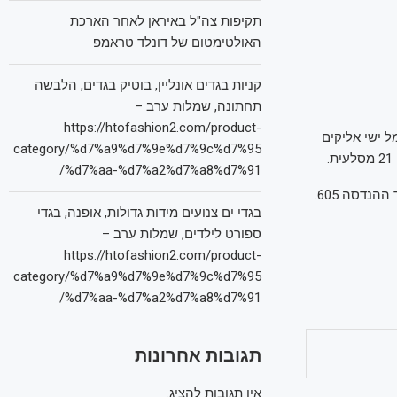
תקיפות צה"ל באיראן לאחר הארכת
האולטימטום של דונלד טראמפ
קניות בגדים אונליין, בוטיק בגדים, הלבשה
תחתונה, שמלות ערב –
https://htofashion2.com/product-
 ישי אליקים
category/%d7%a9%d7%9e%d7%9c%d7%95
%d7%aa-%d7%a2%d7%a8%d7%91/
הנדסה 605.
בגדי ים צנועים מידות גדולות, אופנה, בגדי
ספורט לילדים, שמלות ערב –
https://htofashion2.com/product-
category/%d7%a9%d7%9e%d7%9c%d7%95
%d7%aa-%d7%a2%d7%a8%d7%91/
תגובות אחרונות
אין תגובות להציג.