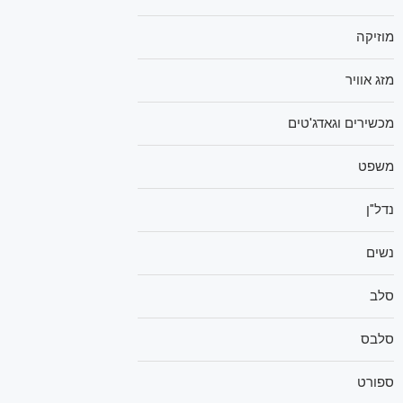
מוזיקה
מזג אוויר
מכשירים וגאדג'טים
משפט
נדל"ן
נשים
סלב
סלבס
ספורט