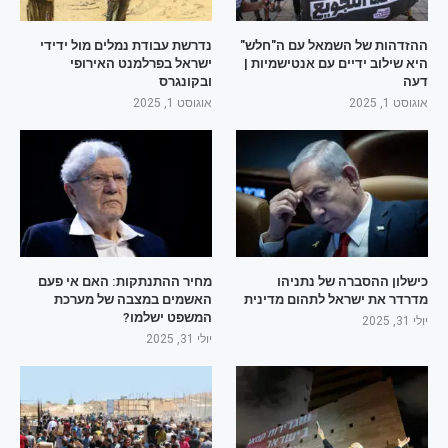
ההזדהות של השמאל עם ה"חלש"
נדרשת עבודת נמלים מול ידידי
היא שילוב ידיים עם אנטישמיות |
ישראל בפרלמנט האירופי
דעה
ובקונגרס
אוגוסט 1, 2025
אוגוסט 1, 2025
כישלון ההסברה של נתניהו
מחיר ההתנתקות: האם אי פעם
מדרדר את ישראל לתהום מדינית
האשמים במצבה של מערכת
המשפט ישלמו?
יולי 31, 2025
יולי 31, 2025