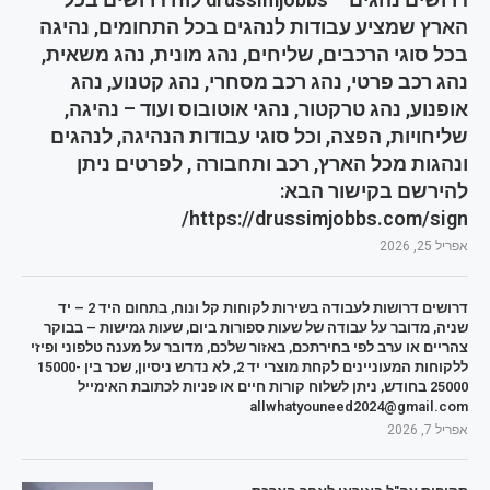
הארץ שמציע עבודות לנהגים בכל התחומים, נהיגה
בכל סוגי הרכבים, שליחים, נהג מונית, נהג משאית,
נהג רכב פרטי, נהג רכב מסחרי, נהג קטנוע, נהג
אופנוע, נהג טרקטור, נהגי אוטובוס ועוד – נהיגה,
שליחויות, הפצה, וכל סוגי עבודות הנהיגה, לנהגים
ונהגות מכל הארץ, רכב ותחבורה , לפרטים ניתן
להירשם בקישור הבא:
https://drussimjobbs.com/sign/
אפריל 25, 2026
דרושים דרושות לעבודה בשירות לקוחות קל ונוח, בתחום היד 2 – יד
שניה, מדובר על עבודה של שעות ספורות ביום, שעות גמישות – בבוקר
צהריים או ערב לפי בחירתכם, באזור שלכם, מדובר על מענה טלפוני ופיזי
ללקוחות המעוניינים לקחת מוצרי יד 2, לא נדרש ניסיון, שכר בין 15000-
25000 בחודש, ניתן לשלוח קורות חיים או פניות לכתובת האימייל
allwhatyouneed2024@gmail.com
אפריל 7, 2026