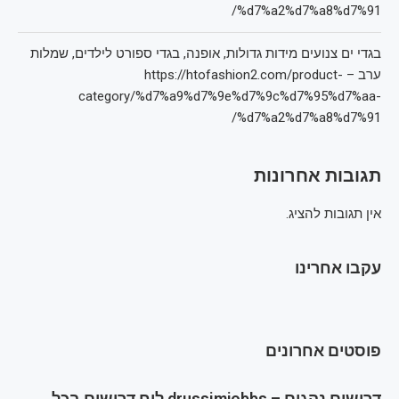
%d7%a2%d7%a8%d7%91/
בגדי ים צנועים מידות גדולות, אופנה, בגדי ספורט לילדים, שמלות
ערב – https://htofashion2.com/product-
category/%d7%a9%d7%9e%d7%9c%d7%95%d7%aa-
%d7%a2%d7%a8%d7%91/
תגובות אחרונות
אין תגובות להציג.
עקבו אחרינו
פוסטים אחרונים
דרושים נהגים – drussimjobbs לוח דרושים בכל