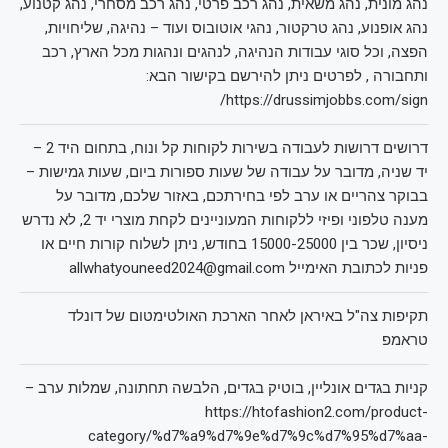
נהג מונית, נהג משאית, נהג רכב פרטי, נהג רכב מסחרי, נהג קטנוע,
נהג אופנוע, נהג טרקטור, נהגי אוטובוס ועוד – נהיגה, שליחויות,
הפצה, וכל סוגי עבודות הנהיגה, לנהגים ונהגות מכל הארץ, רכב
ותחבורה , לפרטים ניתן להירשם בקישור הבא:
https://drussimjobbs.com/sign/
דרושים דרושות לעבודה בשירות לקוחות קל ונוח, בתחום היד 2 –
יד שניה, מדובר על עבודה של שעות ספורות ביום, שעות גמישות –
בבוקר צהריים או ערב לפי בחירתכם, באזור שלכם, מדובר על
מענה טלפוני ופיזי ללקוחות המעוניינים לקחת מוצרי יד 2, לא נדרש
ניסיון, שכר בין 15000-25000 בחודש, ניתן לשלוח קורות חיים או
פניות לכתובת האימייל allwhatyouneed2024@gmail.com
תקיפות צה"ל באיראן לאחר הארכת האולטימטום של דונלד
טראמפ
קניות בגדים אונליין, בוטיק בגדים, הלבשה תחתונה, שמלות ערב –
https://htofashion2.com/product-
category/%d7%a9%d7%9e%d7%9c%d7%95%d7%aa-