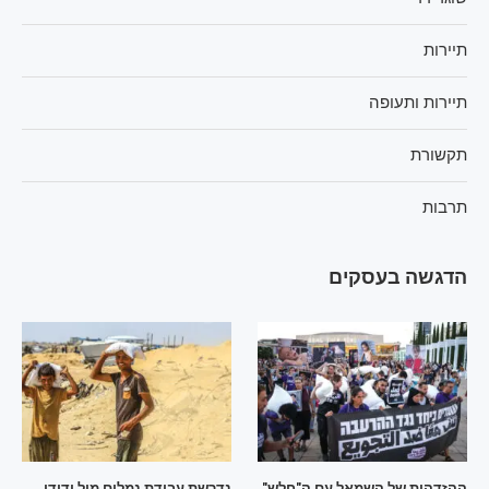
תיירות
תיירות ותעופה
תקשורת
תרבות
הדגשה בעסקים
ההזדהות של השמאל עם ה"חלש"
נדרשת עבודת נמלים מול ידידי