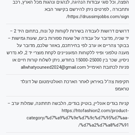
הפצה, וכל סוגי עבודות הנהיגה, לנהגים ונהגות מכל הארץ, רכב
ותחבורה , לפרטים ניתן להירשם בקישור הבא:
https://drussimjobbs.com/sign/
דרושים דרושות לעבודה בשירות לקוחות קל ונוח, בתחום היד 2 –
יד שניה, מדובר על עבודה של שעות ספורות ביום, שעות גמישות –
בבוקר צהריים או ערב לפי בחירתכם, באזור שלכם, מדובר על
מענה טלפוני ופיזי ללקוחות המעוניינים לקחת מוצרי יד 2, לא נדרש
ניסיון, שכר בין 15000-25000 בחודש, ניתן לשלוח קורות חיים או
פניות לכתובת האימייל allwhatyouneed2024@gmail.com
תקיפות צה"ל באיראן לאחר הארכת האולטימטום של דונלד
טראמפ
קניות בגדים אונליין, בוטיק בגדים, הלבשה תחתונה, שמלות ערב –
https://htofashion2.com/product-
category/%d7%a9%d7%9e%d7%9c%d7%95%d7%aa-
%d7%a2%d7%a8%d7%91/