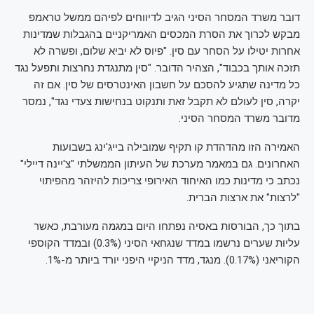
דובר משרד המסחר הסיני הגיב לדיווחים לפיהם ממשל טראמפ
מבקש לכרוך את הסרת המכסים האמריקניים בהגבלות שמדינות
אחרות יטילו על הסחר עם סין. "פיוס לא יביא שלום, ופשרה לא
תזכה אותך בכבוד", הצהיר הדובר. "סין מתנגדת נחרצות ותפעל נגד
כל מדינה שתגיע להסכם על חשבון האינטרסים של סין. אם זה
יקרה, סין לעולם לא תקבל זאת ותנקוט בנחישות צעדי נגד", נמסר
מדובר משרד המסחר הסיני.
האמירה הזו מהדהדת קו תקיף שמובילה בייג'ינג בשבועות
האחרונים. גם במאמר מערכת של העיתון הממשלתי "צ'יינה דיילי"
נכתב כי מדינות כמו האיחוד האירופי צריכות להיזהר מהפיתוי
"לרצות" את ארצות הברית.
בתוך כך, הבורסות באסיה נפתחו היום במגמה מעורבת, כאשר
עליות שערים נרשמו במדד שנגחאי הסיני (0.3%) ובמדד הקוספי
הקוריאני (0.17%). מנגד, מדד הניקיי היפני יורד ביותר מ-1%.