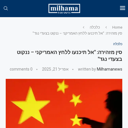
Home
כלכלה
סין מזהירה: "אל תיכנעו ללחץ האמריקני – ננקוט בצעדי נגד"
כלכלה
סין מזהירה: "אל תיכנעו ללחץ האמריקני – ננקוט
בצעדי נגד"
Milhamanews
written by
אפריל 21, 2025
0 comments