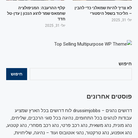
לא צריך להיות שמאלני כדי להבין
קלף ההרעבה: המניפולציה
– הליכוד בשפל היסטורי
שחמאס שמר לרגע הנכון | עדן-טל
חדד
יולי 31, 2025
יולי 31, 2025
חיפוש
חיפוש
פוסטים אחרונים
דרושים נהגים – drussimjobbs לוח דרושים בכל הארץ שמציע
עבודות לנהגים בכל התחומים, נהיגה בכל סוגי הרכבים, שליחים,
נהג מונית, נהג משאית, נהג רכב פרטי, נהג רכב מסחרי, נהג קטנוע,
נהג אופנוע, נהג טרקטור, נהגי אוטובוס ועוד – נהיגה, שליחויות,