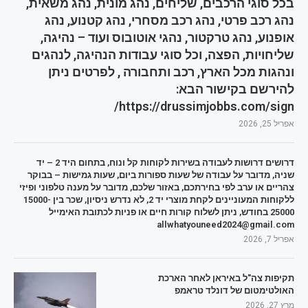
בכל סוגי הרכבים, שליחים, נהג מונית, נהג משאית,
נהג רכב פרטי, נהג רכב מסחרי, נהג קטנוע, נהג
אופנוע, נהג טרקטור, נהגי אוטובוס ועוד – נהיגה,
שליחויות, הפצה, וכל סוגי עבודות הנהיגה, לנהגים
ונהגות מכל הארץ, רכב ותחבורה , לפרטים ניתן
להירשם בקישור הבא:
https://drussimjobbs.com/sign/
אפריל 25, 2026
דרושים דרושות לעבודה בשירות לקוחות קל ונוח, בתחום היד 2 – יד
שניה, מדובר על עבודה של שעות ספורות ביום, שעות גמישות – בבוקר
צהריים או ערב לפי בחירתכם, באזור שלכם, מדובר על מענה טלפוני ופיזי
ללקוחות המעוניינים לקחת מוצרי יד 2, לא נדרש ניסיון, שכר בין 15000-
25000 בחודש, ניתן לשלוח קורות חיים או פניות לכתובת האימייל
allwhatyouneed2024@gmail.com
אפריל 7, 2026
תקיפות צה"ל באיראן לאחר הארכת
האולטימטום של דונלד טראמפ
מרץ 27, 2026