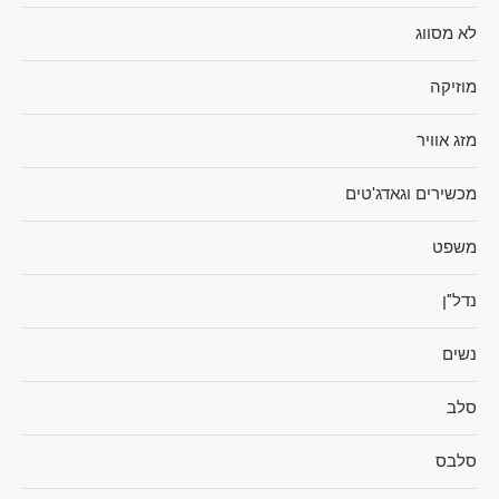
לא מסווג
מוזיקה
מזג אוויר
מכשירים וגאדג'טים
משפט
נדל"ן
נשים
סלב
סלבס