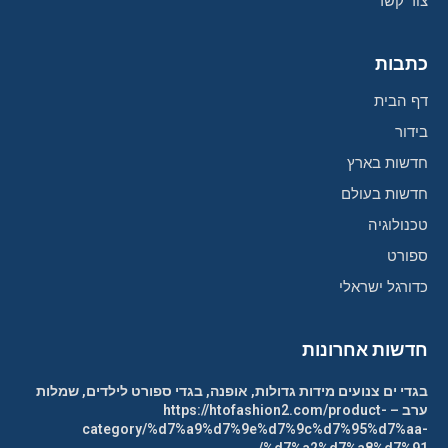
צור קשר
כתבות
דף הבית
בידור
חדשות בארץ
חדשות בעולם
טכנולוגיה
ספורט
כדורגל ישראלי
חדשות אחרונות
בגדי ים צנועים מידות גדולות, אופנה, בגדי ספורט לילדים, שמלות
ערב – https://htofashion2.com/product-
category/%d7%a9%d7%9e%d7%9c%d7%95%d7%aa-