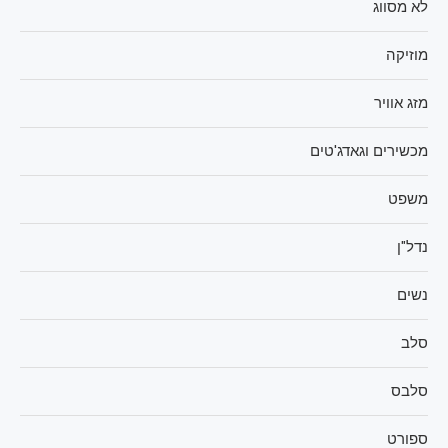
לא מסווג
מוזיקה
מזג אוויר
מכשירים וגאדג'טים
משפט
נדל"ן
נשים
סלב
סלבס
ספורט