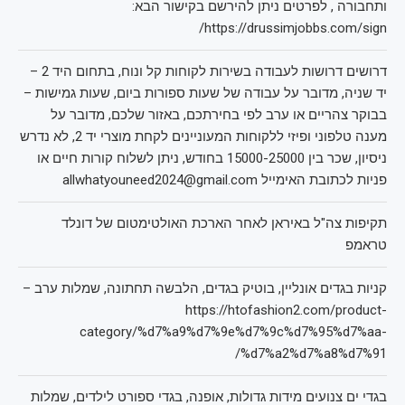
ותחבורה , לפרטים ניתן להירשם בקישור הבא:
https://drussimjobbs.com/sign/
דרושים דרושות לעבודה בשירות לקוחות קל ונוח, בתחום היד 2 –
יד שניה, מדובר על עבודה של שעות ספורות ביום, שעות גמישות –
בבוקר צהריים או ערב לפי בחירתכם, באזור שלכם, מדובר על
מענה טלפוני ופיזי ללקוחות המעוניינים לקחת מוצרי יד 2, לא נדרש
ניסיון, שכר בין 15000-25000 בחודש, ניתן לשלוח קורות חיים או
פניות לכתובת האימייל allwhatyouneed2024@gmail.com
תקיפות צה"ל באיראן לאחר הארכת האולטימטום של דונלד
טראמפ
קניות בגדים אונליין, בוטיק בגדים, הלבשה תחתונה, שמלות ערב –
https://htofashion2.com/product-
category/%d7%a9%d7%9e%d7%9c%d7%95%d7%aa-
%d7%a2%d7%a8%d7%91/
בגדי ים צנועים מידות גדולות, אופנה, בגדי ספורט לילדים, שמלות