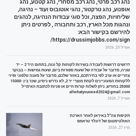
נהג רכב פרטי, נהג רכב מסחרי, נהג קטנוע, נהג
אופנוע, נהג טרקטור, נהגי אוטובוס ועוד – נהיגה,
שליחויות, הפצה, וכל סוגי עבודות הנהיגה, לנהגים
ונהגות מכל הארץ, רכב ותחבורה , לפרטים ניתן
להירשם בקישור הבא:
https://drussimjobbs.com/sign/
אפריל 25, 2026
דרושים דרושות לעבודה בשירות לקוחות קל ונוח, בתחום היד 2 – יד
שניה, מדובר על עבודה של שעות ספורות ביום, שעות גמישות – בבוקר
צהריים או ערב לפי בחירתכם, באזור שלכם, מדובר על מענה טלפוני ופיזי
ללקוחות המעוניינים לקחת מוצרי יד 2, לא נדרש ניסיון, שכר בין 15000-
25000 בחודש, ניתן לשלוח קורות חיים או פניות לכתובת האימייל
allwhatyouneed2024@gmail.com
אפריל 7, 2026
תקיפות צה"ל באיראן לאחר הארכת
האולטימטום של דונלד טראמפ
מרץ 27, 2026