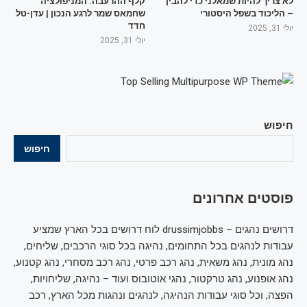
לא צריך להיות שמאלני כדי להבין
קלף ההרעבה: המניפולציה
– הליכוד בשפל היסטורי
שחמאס שמר לרגע הנכון | עדן-טל
חדד
יולי 31, 2025
יולי 31, 2025
חיפוש
חיפוש
פוסטים אחרונים
דרושים נהגים – drussimjobbs לוח דרושים בכל הארץ שמציע
עבודות לנהגים בכל התחומים, נהיגה בכל סוגי הרכבים, שליחים,
נהג מונית, נהג משאית, נהג רכב פרטי, נהג רכב מסחרי, נהג קטנוע,
נהג אופנוע, נהג טרקטור, נהגי אוטובוס ועוד – נהיגה, שליחויות,
הפצה, וכל סוגי עבודות הנהיגה, לנהגים ונהגות מכל הארץ, רכב