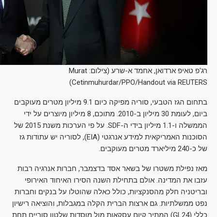
רג'פ טאיפ ארדואן, אחמד א-שרע (צילום: Murat
Cetinmuhurdar/PPO/Handout via REUTERS)
בתחום הגז הטבעי, סוריה מפיקה כיום 9.1 מיליון מטרים מעוקבים
ביום, לעומת 30 מיליון ב-2010. מתוכם, 8 מיליון מיוצרים על ידי
הממשלה ו-1.1 מיליון בידי ה-SDF. על פי הערכות משנת 2015 של
הסוכנות האמריקאית למידע אנרגטי (EIA), לסוריה יש עתודות גז
של כ-240 מיליארד מטרים מעוקבים.
מאז נפילת משטרו של בשאר אסד בדצמבר, חברות אנרגיה רבות
עזבו את המדינה. אולם בתחילת השנה הסירו האיחוד האירופי
ובריטניה חלק מהסנקציות, כולל כאלה שהוטלו על בנקים וחברות
נפט ממשלתיות. גם ארצות הברית הקלה במגבלות, והוציאה רישיון
כללי (GL24) המתיר קיום עסקאות מול מוסדות שלטון סוריים תחת