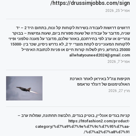
https://drussimjobbs.com/sign/
אפריל 25, 2026
דרושים דרושות לעבודה בשירות לקוחות קל ונוח, בתחום היד 2 – יד
שניה, מדובר על עבודה של שעות ספורות ביום, שעות גמישות – בבוקר
צהריים או ערב לפי בחירתכם, באזור שלכם, מדובר על מענה טלפוני ופיזי
ללקוחות המעוניינים לקחת מוצרי יד 2, לא נדרש ניסיון, שכר בין 15000-
25000 בחודש, ניתן לשלוח קורות חיים או פניות לכתובת האימייל
allwhatyouneed2024@gmail.com
אפריל 7, 2026
תקיפות צה"ל באיראן לאחר הארכת
האולטימטום של דונלד טראמפ
מרץ 27, 2026
קניות בגדים אונליין, בוטיק בגדים, הלבשה תחתונה, שמלות ערב –
https://htofashion2.com/product-
category/%d7%a9%d7%9e%d7%9c%d7%95%d7%aa-
%d7%a2%d7%a8%d7%91/