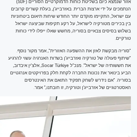
אזור שנמצא כיום בשליטת כוחות הדמוקרטיים הסוריים (SDF)
הנתמכים על ידי ארצות הברית. באזרבייג'ן, בעלת קשרים קרובים
עם ישראל, התקיימו מוקדם יותר החודש שיחות תיאום ביטחוניות
בין בכירים מטורקיה לישראל, על רקע תקיפות שביצעה ישראל
בשלוש בסיסים צבאיים בסוריה, מחשש שאלו ייפלו לידי כוחות
טורקיים.
"סוריה מבקשת לאזן את ההשפעה האזורית", אמר מקור נוסף.
"שיתוף פעולה של טורקיה ואזרבייג'ן בשדות האנרגיה עשוי להרגיע
את חששותיה של ישראל". מנכ"ל Socar Türkiye, אלצ'ין איבדוב,
הביע בינואר את נכונות החברה לקחת חלק בפרויקטים אנרגטיים
בסוריה. "אם נידרש לשחק תפקיד התואם את האינטרסים
האסטרטגיים של אזרבייג'ן וטורקיה, זו חובתנו," אמר.