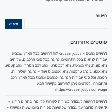
חיפוש
חיפוש
פוסטים אחרונים
דרושים נהגים – drussimjobbs לוח דרושים בכל הארץ שמציע
עבודות לנהגים בכל התחומים, נהיגה בכל סוגי הרכבים, שליחים,
נהג מונית, נהג משאית, נהג רכב פרטי, נהג רכב מסחרי, נהג קטנוע,
נהג אופנוע, נהג טרקטור, נהגי אוטובוס ועוד – נהיגה, שליחויות,
הפצה, וכל סוגי עבודות הנהיגה, לנהגים ונהגות מכל הארץ, רכב
ותחבורה , לפרטים ניתן להירשם בקישור הבא:
https://drussimjobbs.com/sign/
דרושים דרושות לעבודה בשירות לקוחות קל ונוח, בתחום היד 2 –
יד שניה, מדובר על עבודה של שעות ספורות ביום, שעות גמישות –