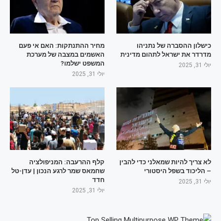
כישלון ההסברה של נתניהו
מחיר ההתנתקות: האם אי פעם
מדרדר את ישראל לתהום מדינית
האשמים במצבה של מערכת
המשפט ישלמו?
יולי 31, 2025
יולי 31, 2025
לא צריך להיות שמאלני כדי להבין
קלף ההרעבה: המניפולציה
– הליכוד בשפל היסטורי
שחמאס שמר לרגע הנכון | עדן-טל
חדד
יולי 31, 2025
יולי 31, 2025