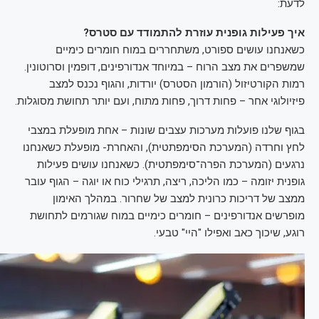
לדעת:
איך פעילות גופנית עוזרת להתמודד עם סטרס?
כשאנחנו עושים ספורט, משתחררים במוח חומרים כימיים
שמשפרים את מצב הרוח – במיוחד אנדורפינים, דופמין וסרוטונין.
רמות הקורטיזול (הורמון הסטרס) יורדות, והגוף נכנס למצב
פיזיולוגי אחר – פחות דרוך, פחות מתוח, ועם יותר תחושת מסוגלות.
בגוף שלנו פועלות מערכות עצבים שונות – אחת מופעלת במצבי
לחץ וחרדה (המערכת הסימפתטית), והאחרת- מופעלת כשאנחנו
נרגעים (המערכת הפרה־סימפתטית). כשאנחנו עושים פעילות
גופנית יזומה – כמו הליכה, ריצה, תרגילי כוח או יוגה – הגוף עובר
ממצב של דריכות כרונית למצב של שחרור. במהלך האימון
מופרשים אנדורפינים – חומרים כימיים במוח שגורמים לתחושת
רוגע, שיכוך כאב ואפילו "היי" טבעי.