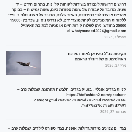
דרושים דרושות לעבודה בשירות לקוחות קל ונוח, בתחום היד 2 – יד
שניה, מדובר על עבודה של שעות ספורות ביום, שעות גמישות – בבוקר
צהריים או ערב לפי בחירתכם, באזור שלכם, מדובר על מענה טלפוני ופיזי
ללקוחות המעוניינים לקחת מוצרי יד 2, לא נדרש ניסיון, שכר בין 15000-
25000 בחודש, ניתן לשלוח קורות חיים או פניות לכתובת האימייל
allwhatyouneed2024@gmail.com
אפריל 7, 2026
תקיפות צה"ל באיראן לאחר הארכת
האולטימטום של דונלד טראמפ
מרץ 27, 2026
קניות בגדים אונליין, בוטיק בגדים, הלבשה תחתונה, שמלות ערב –
https://htofashion2.com/product-
category/%d7%a9%d7%9e%d7%9c%d7%95%d7%aa-
%d7%a2%d7%a8%d7%91/
פברואר 27, 2026
בגדי ים צנועים מידות גדולות, אופנה, בגדי ספורט לילדים, שמלות ערב –