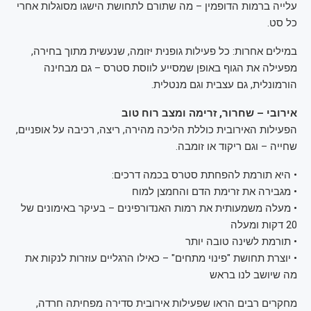
עלייה ברמות הדופמין – מה שתורם לתחושת הישגו מסוגלות אחרי
כל סט.
במילים אחרות: כל פעילות גופנית יזומה, שנעשית מתוך בחירה,
מפעילה את הגוף באופן שמסייע לווסת סטרס – גם מבחינה
הורמונלית, גם עצבית וגם מנטלית.
אירובי – שחרור, זרימה ומצב רוח טוב
הפעילות האירובית כוללת הליכה מהירה, ריצה, רכיבה על אופניים,
שחייה – וגם ריקוד או זומבה.
• היא תורמת להפחתת סטרס בכמה דרכים:
• מגבירה את זרימת הדם והחמצן למוח
• מעלה משמעותית את רמות האנדורפינים – בעיקר באימונים של
20 דקות ומעלה
• תורמת לשינה טובה יותר
• יוצרת תחושת "פינוי מתחים" – כאילו הרגליים עוזרות לנקות את
מה שיושב לנו בראש
מחקרים רבים הראו שפעילות אירובית סדירה מפחיתה חרדה,