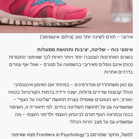
אירובי – תורם לשינה יותר טוב (צילום: אינגאימג')
אימוני כוח – שליטה, יציבות ותחושת מסוגלות
בשנים האחרונות הצטברו יותר ויותר ראיות לכך שאימוני התנגדות
(כוח) אינם נופלים מאירובי בהשפעה על סטרס – ואולי אף עוזרים
בדרכים אחרות.
גם כאן משתחררים אנדורפינים – במיוחד אם האימון אינטנסיבי
וכולל קבוצות שרירים גדולות, ישנה ירידה ברמות הקורטיזול בטווח
הארוך, ויש הטוענים שאפילו נוצרת תחושת "שליטה על הגוף" –
שמשפיעה גם על תחושת השליטה בחיים. לפי תיאוריה זו, השיפור
בכוח ובמראה הגוף תורם לביטחון העצמי ולדימוי העצמי – מה
שמשפיע גם על מצב הרוח הכללי.
למשל, מחקר שפורסם ב־Frontiers in Psychology מצא שאימוני