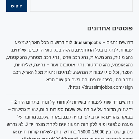
חיפוש
פוסטים אחרונים
דרושים נהגים – drussimjobbs לוח דרושים בכל הארץ שמציע
עבודות לנהגים בכל התחומים, נהיגה בכל סוגי הרכבים, שליחים,
נהג מונית, נהג משאית, נהג רכב פרטי, נהג רכב מסחרי, נהג קטנוע,
נהג אופנוע, נהג טרקטור, נהגי אוטובוס ועוד – נהיגה, שליחויות,
הפצה, וכל סוגי עבודות הנהיגה, לנהגים ונהגות מכל הארץ, רכב
ותחבורה , לפרטים ניתן להירשם בקישור הבא:
https://drussimjobbs.com/sign/
דרושים דרושות לעבודה בשירות לקוחות קל ונוח, בתחום היד 2 –
יד שניה, מדובר על עבודה של שעות ספורות ביום, שעות גמישות –
בבוקר צהריים או ערב לפי בחירתכם, באזור שלכם, מדובר על
מענה טלפוני ופיזי ללקוחות המעוניינים לקחת מוצרי יד 2, לא נדרש
ניסיון, שכר בין 15000-25000 בחודש, ניתן לשלוח קורות חיים או