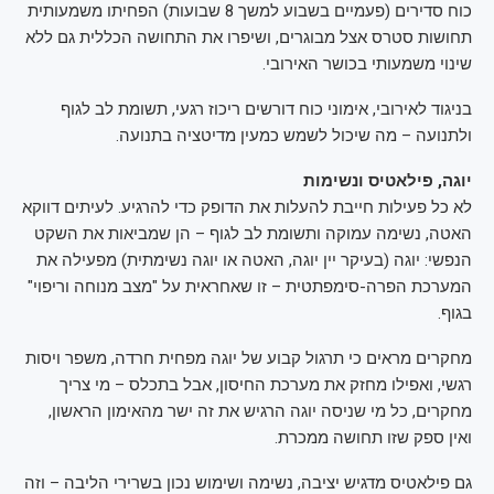
כוח סדירים (פעמיים בשבוע למשך 8 שבועות) הפחיתו משמעותית
תחושות סטרס אצל מבוגרים, ושיפרו את התחושה הכללית גם ללא
שינוי משמעותי בכושר האירובי.
בניגוד לאירובי, אימוני כוח דורשים ריכוז רגעי, תשומת לב לגוף
ולתנועה – מה שיכול לשמש כמעין מדיטציה בתנועה.
יוגה, פילאטיס ונשימות
לא כל פעילות חייבת להעלות את הדופק כדי להרגיע. לעיתים דווקא
האטה, נשימה עמוקה ותשומת לב לגוף – הן שמביאות את השקט
הנפשי: יוגה (בעיקר יין יוגה, האטה או יוגה נשימתית) מפעילה את
המערכת הפרה-סימפתטית – זו שאחראית על "מצב מנוחה וריפוי"
בגוף.
מחקרים מראים כי תרגול קבוע של יוגה מפחית חרדה, משפר ויסות
רגשי, ואפילו מחזק את מערכת החיסון, אבל בתכלס – מי צריך
מחקרים, כל מי שניסה יוגה הרגיש את זה ישר מהאימון הראשון,
ואין ספק שזו תחושה ממכרת.
גם פילאטיס מדגיש יציבה, נשימה ושימוש נכון בשרירי הליבה – וזה