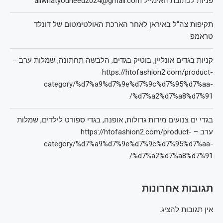
פניות לכתובת האימייל allwhatyouneed2024@gmail.com
תקיפות צה"ל באיראן לאחר הארכת האולטימטום של דונלד
טראמפ
קניות בגדים אונליין, בוטיק בגדים, הלבשה תחתונה, שמלות ערב –
https://htofashion2.com/product-
category/%d7%a9%d7%9e%d7%9c%d7%95%d7%aa-
%d7%a2%d7%a8%d7%91/
בגדי ים צנועים מידות גדולות, אופנה, בגדי ספורט לילדים, שמלות
ערב – https://htofashion2.com/product-
category/%d7%a9%d7%9e%d7%9c%d7%95%d7%aa-
%d7%a2%d7%a8%d7%91/
תגובות אחרונות
אין תגובות להציג.