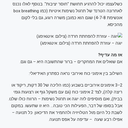
כשלעצמו יכול להרגיע תחושת "חוסר יציבות". בנוסף לאלו נכנס
לאחרונה הטרנד של תרגול נשימות איטיות (כמו box breathing
אונשימת 4-7-8) שגם הוא כמובן משרה רוגע, גם בלי לקום
מהכיסא.
יוגה – עוזרת להפחתת חרדה (צילום: אינגאימג)
אז מה עדיף?
אם שואלים את המחקרים – ברור שהתשובה היא – גם וגם.
השילוב בין אימוני כוח ואירובי נראה כפתרון האידיאלי:
2–3 אימונים אירוביים בשבוע (כמו הליכה של 30 דקות, ריקוד או
ריצה קלה), לצד 2 אימוני כוח (גם עם משקל גוף או רצועות גומי
בבית), ואם מוסיפים לזה יוגה או תרגול נשימות – הרווח כולו שלנו.
אבל בסופו של דבר, הפעילות הכי טובה… היא זו שתעשו. במקום
לשבת כל היום מול הטלויזיה ולהחמיר את הדיכאון. כל תנועה –
אפילו רבע שעה – עדיפה על אפס תנועה.