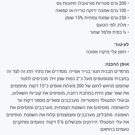
• 200 גרם פטריות פורטובלו חתוכות גס
• 100 גרם אפונה ירוקה טרייה או קפואה
• 250 גרם שמנת צמחית 15% שומן
• מלח, לפי הטעם
• ½ כפית פלפל שחור
לעיטור:
• חופן עלי מיקרו אפונה
אופן ההכנה:
מרפדים תבנית תנור בנייר אפייה. מסדרים את נתחי הדג זה לצד זה
בתבנית ומטפטפים מעל כ־2 כפות שמן זית. מכניסים לתנור
שחומם מראש לחום של 200 מעלות ואופים כ־15 דקות. מחממים
את שאר שמן הזית במחבת רחבה, מוסיפים את קוביות השאלוט,
גבעולי המנגולד והפטריות. מערבבים ומאדים מספר דקות עד
להשחמה. מוסיפים את השמנת הצמחית, מערבבים ומוסיפים את
האפונה. מתבלים, מערבבים ומצמצמים קלות את השמנת. מוסיפים
את עלי המנגולד הירוקים ומבשלים 6־5 דקות. טועמים ומתקנים
טעמים בהתאם.