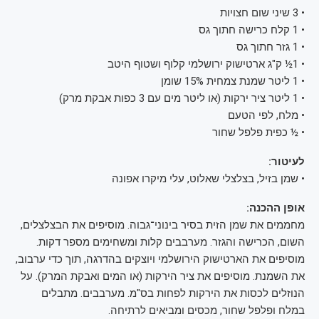
• 3 שיני שום חצויות
• 1 קלח כרישה חתוך גס
• 1 גזר חתוך גס
• 1½ ק"ג ארטישוק ירושלמי קלוף ושטוף היטב
• 1 ליטר שמנת צמחית 15% שומן
• 1 ליטר ציר ירקות (או ליטר מים עם 3 כפות אבקת מרק)
• מלח, לפי הטעם
• ½ כפית פלפל שחור
לעיטור:
• שמן בזיל, בצלצלי שאלוט, עלי מיקרו אפונה
אופן ההכנה:
מחממים את שמן הזית בסיר בינוני־גבוה. מוסיפים את הבצלצלים,
השום, הכרישה והגזר. מערבבים קלות ומשחימים מספר דקות.
מוסיפים את הארטישוק הירושלמי ויוצקים בהדרגה, תוך כדי ערבוב,
את השמנת. מוסיפים את ציר הירקות (או המים ואבקת המרק). על
הנוזלים לכסות את הירקות לפחות בס"מ. מערבבים. מתבלים
במלח ופלפל שחור, מכסים ומביאים לרתיחה.