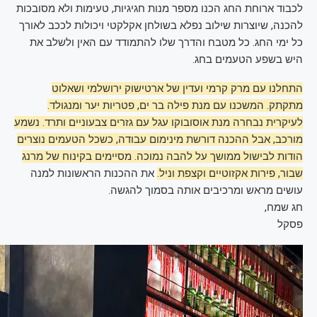
לכבוד ארוחת החג הכנו מספר מנות חגיגיות, טעימות ולא מסובכות
להכנה, שיוצרות שילוב נפלא בשולחן אקלקטי ויכולות לככב לאורך
כל ימי החג. כל מטבח והדרך שלו להתמודד עם האין ולשלב את
היש בשפע הטעמים בחג.
התחלנו עם מרק קרמי ועדין של ארטישוק ירושלמי ושאלוט
מתקתק. המשכנו עם מנת פילה בר ים, פטריות יער ומנגולד.
לעיקרית נבחרה מנת אוסובוקו עגל עם גזרים צבעוניים ותרד. נשמע
מורכב, אבל ההכנה דורשת מינימום עבודה, כשכל הטעמים נוצרים
הודות לבישול ממושך על להבה נמוכה. מסיימים בקינוח של מרנג
שבור, פירות אקזוטיים וקצפת וניל.
את ההכנות הראשונות למנה
עושים מראש ומרכיבים אותה בסמוך להגשה.
חג שמח,
פסקל