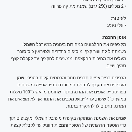
• 2 מכלים (250 גרם) שמנת מתוקה פרווה
לעיטור:
• עלי נענע
אופן ההכנה:
מקציפים את החלבונים במהירות בינונית במערבל חשמלי.
כשמתחיל להיווצר קצף, מוסיפים בהדרגה ולסירוגין כוס סוכר.
מעלים את מהירות ההקצפה וממשיכים להקציף עד לקבלת קצף
סמיך ויציב.
מרפדים בנייר אפייה תבנית תנור ומרססים קלות בספריי שמן.
מעבירים את הקצף לתבנית המרופדת בנייר אפייה ומשטחים
בפריסטייל. אופים את המרנג בתנור שחומם מראש ל־100 מעלות
במשך כ־3 שעות, עד לייבוש. מכבים את התנור אך לא מוציאים את
המרנג. נותנים לו להתקרר בתנור.
שמים את השמנת המתוקה בקערת מערבל חשמלי ומקציפים תוך
כדי הוספה הדרגתית של הסוכר ותמצית הווניל עד לקבלת קצפת