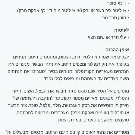
• 1 כף סוכר
• ½ ליטר ציר בשר או ירק (או ½ ליטר מים ו־1 כף אבקת מרק)
• חופן תרד טרי
לעיטור:
• עלי תרד או שום חצוי
אופן ההכנה:
יוצקים את שמן הזית לסיר רחב ושטוח, ומחממים היטב. מניחים
בקערה את הקורנפלור ומצפים היטב את נתחי הבשר. מנערים את
הנתחים משאריות הקורנפלור ומניחים בסיר. “סוגרים" את הנתחים
משני הצדדים עד השחמה ומוציאים לכלי נפרד.
מוסיפים אל הסיר שבו טוגנו נתחי הבשר את הבצל, השום, הגזר
והסלרי. מטגנים ומאדים מספר דקות, עד להזהבה והשחמה של
הירקות. מוסיפים את רסק העגבניות, מלח, פלפל, סוכר, ציר הבשר
או הירקות (או מים ואבקת מרק). מערבבים ומביאים להרתחה,
טועמים ומתקנים טעמים, במידת הצורך.
מסדרים את נתחי האוסובוקו בסיר עם הרוטב, מכסים ומבשלים על