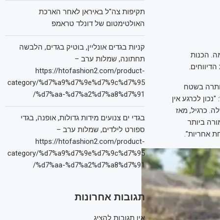
תקיפות צה"ל באיראן לאחר הארכת
האולטימטום של דונלד טראמפ
קניות בגדים אונליין, בוטיק בגדים, הלבשה
ה. הכנות
תחתונה, שמלות ערב –
הדיווחים.
https://htofashion2.com/product-
category/%d7%a9%d7%9e%d7%9c%d7%95
אותרה בשטח
%d7%aa-%d7%a2%d7%a8%d7%91/
נכון לכרגע אין
. כרגיל, מאז
בגדי ים צנועים מידות גדולות, אופנה, בגדי
ורה ביותר
ספורט לילדים, שמלות ערב –
https://htofashion2.com/product-
category/%d7%a9%d7%9e%d7%9c%d7%95
%d7%aa-%d7%a2%d7%a8%d7%91/
תגובות אחרונות
אין תגובות להציג.