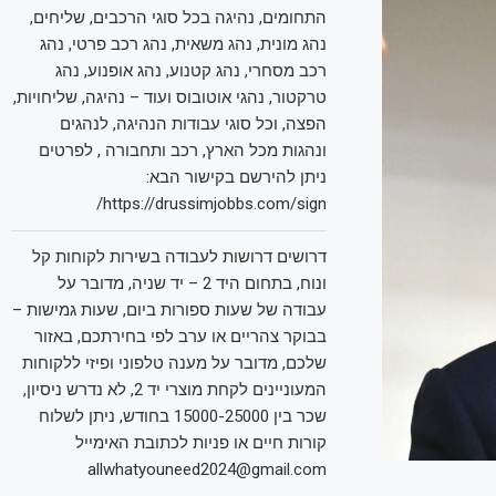
התחומים, נהיגה בכל סוגי הרכבים, שליחים,
נהג מונית, נהג משאית, נהג רכב פרטי, נהג
רכב מסחרי, נהג קטנוע, נהג אופנוע, נהג
טרקטור, נהגי אוטובוס ועוד – נהיגה, שליחויות,
הפצה, וכל סוגי עבודות הנהיגה, לנהגים
ונהגות מכל הארץ, רכב ותחבורה , לפרטים
ניתן להירשם בקישור הבא:
https://drussimjobbs.com/sign/
דרושים דרושות לעבודה בשירות לקוחות קל
ונוח, בתחום היד 2 – יד שניה, מדובר על
עבודה של שעות ספורות ביום, שעות גמישות –
בבוקר צהריים או ערב לפי בחירתכם, באזור
שלכם, מדובר על מענה טלפוני ופיזי ללקוחות
המעוניינים לקחת מוצרי יד 2, לא נדרש ניסיון,
שכר בין 15000-25000 בחודש, ניתן לשלוח
קורות חיים או פניות לכתובת האימייל
allwhatyouneed2024@gmail.com