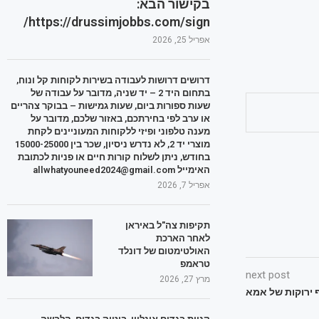
בקישור הבא:
https://drussimjobbs.com/sign/
אפריל 25, 2026
דרושים דרושות לעבודה בשירות לקוחות קל ונוח,
בתחום היד 2 – יד שניה, מדובר על עבודה של
שעות ספורות ביום, שעות גמישות – בבוקר צהריים
או ערב לפי בחירתכם, באזור שלכם, מדובר על
מענה טלפוני ופיזי ללקוחות המעוניינים לקחת
מוצרי יד 2, לא נדרש ניסיון, שכר בין 15000-25000
בחודש, ניתן לשלוח קורות חיים או פניות לכתובת
האימייל allwhatyouneed2024@gmail.com
אפריל 7, 2026
תקיפות צה"ל באיראן
לאחר הארכת
האולטימטום של דונלד
טראמפ
next post
מרץ 27, 2026
 ירוקות של אמא