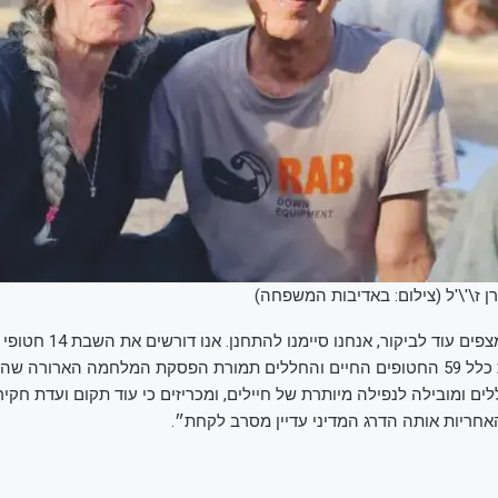
רן ז\'\'ל (צילום: באדיבות המשפחה)
עוד אמר: "איננו מצפים עוד לביקו
ובכלל את השבת כלל 59 החטופים החיים והחללים תמורת הפסקת המלחמה הארורה 
ם ומובילה לנפילה מיותרת של חיילים, ומכריזים כי עוד תקום ועדת חקי
ריות אותה הדרג המדיני עדיין מסרב לקחת״.