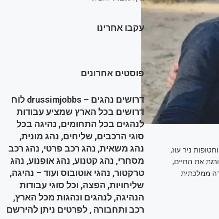
עקבו אחרינו
פוסטים אחרונים
דרושים נהגים – drussimjobbs לוח
דרושים בכל הארץ שמציע עבודות
לנהגים בכל התחומים, נהיגה בכל
סוגי הרכבים, שליחים, נהג מונית,
נהג משאית, נהג רכב פרטי, נהג רכב
ר, אנחנו סיימנו להתחנן. אנו דורשים את השבת 14 חטופי וחטופות ניר עוז,
מסחרי, נהג קטנוע, נהג אופנוע, נהג
שהורגת את החיים,
טרקטור, נהגי אוטובוס ועוד – נהיגה,
רה ממלכתית
שליחויות, הפצה, וכל סוגי עבודות
הנהיגה, לנהגים ונהגות מכל הארץ,
רכב ותחבורה , לפרטים ניתן להירשם