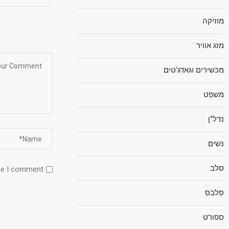
מוזיקה
מזג אוויר
מכשירים וגאדג'טים
משפט
נדל"ן
נשים
סלב
me I comment.
סלבס
ספורט