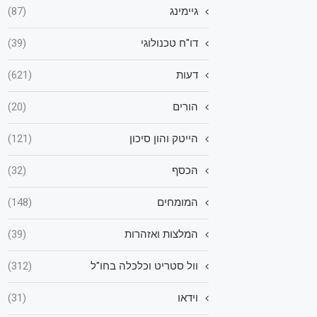
גיימינג
(87)
דו"ח טכנולוגי
(39)
דעות
(621)
הורים
(20)
הייטק והון סיכון
(121)
הכסף
(32)
המומחים
(148)
המלצות ואזהרות
(39)
וול סטריט וכלכלה בחו"ל
(312)
וידאו
(31)