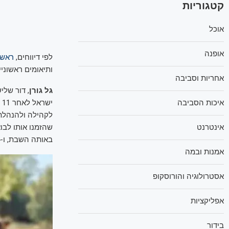
קטגוריות
אוכל
אופנה
לפי דיווחים,
ראש
ותיאומים ראשוני
אחריות וסביבה
גל גורן
, דור שלי
ישראל לאחר 11 ימים. אימו,
איכות הסביבה
לקהילה ולהנהלת 
שהזמנו אותו לבו
אינטרנט
באותה השבת, ו-14 מחבריה ממשיכים וממשיכות להיות מופקרים כספין שגרתי במקום לקחת אחריות".
אמנות ובמה
אסטרולוגיה והורוסקופ
אפליקציות
בידור