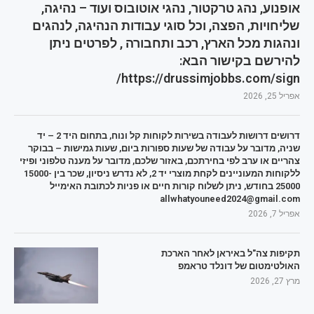
אופנוע, נהג טרקטור, נהגי אוטובוס ועוד – נהיגה,
שליחויות, הפצה, וכל סוגי עבודות הנהיגה, לנהגים
ונהגות מכל הארץ, רכב ותחבורה , לפרטים ניתן
להירשם בקישור הבא:
https://drussimjobbs.com/sign/
אפריל 25, 2026
דרושים דרושות לעבודה בשירות לקוחות קל ונוח, בתחום היד 2 – יד
שניה, מדובר על עבודה של שעות ספורות ביום, שעות גמישות – בבוקר
צהריים או ערב לפי בחירתכם, באזור שלכם, מדובר על מענה טלפוני ופיזי
ללקוחות המעוניינים לקחת מוצרי יד 2, לא נדרש ניסיון, שכר בין 15000-
25000 בחודש, ניתן לשלוח קורות חיים או פניות לכתובת האימייל
allwhatyouneed2024@gmail.com
אפריל 7, 2026
תקיפות צה"ל באיראן לאחר הארכת
האולטימטום של דונלד טראמפ
מרץ 27, 2026