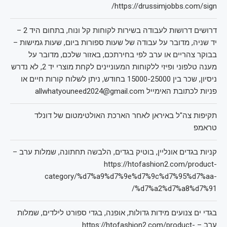
https://drussimjobbs.com/sign/
דרושים דרושות לעבודה בשירות לקוחות קל ונוח, בתחום היד 2 –
יד שניה, מדובר על עבודה של שעות ספורות ביום, שעות גמישות –
בבוקר צהריים או ערב לפי בחירתכם, באזור שלכם, מדובר על
מענה טלפוני ופיזי ללקוחות המעוניינים לקחת מוצרי יד 2, לא נדרש
ניסיון, שכר בין 15000-25000 בחודש, ניתן לשלוח קורות חיים או
פניות לכתובת האימייל allwhatyouneed2024@gmail.com
תקיפות צה"ל באיראן לאחר הארכת האולטימטום של דונלד
טראמפ
קניות בגדים אונליין, בוטיק בגדים, הלבשה תחתונה, שמלות ערב –
https://htofashion2.com/product-
category/%d7%a9%d7%9e%d7%9c%d7%95%d7%aa-
%d7%a2%d7%a8%d7%91/
בגדי ים צנועים מידות גדולות, אופנה, בגדי ספורט לילדים, שמלות
ערב – https://htofashion2.com/product-