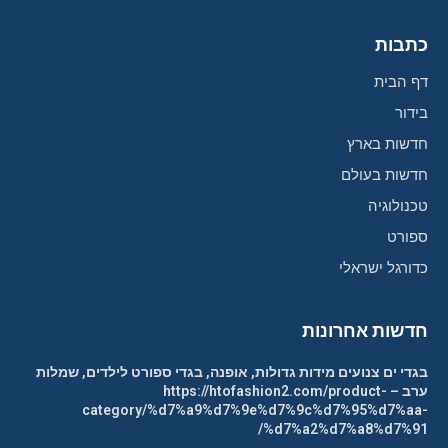
כתבות
דף הבית
בידור
חדשות בארץ
חדשות בעולם
טכנולוגיה
ספורט
כדורגל ישראלי
חדשות אחרונות
בגדי ים צנועים מידות גדולות, אופנה, בגדי ספורט לילדים, שמלות
ערב – https://htofashion2.com/product-
category/%d7%a9%d7%9e%d7%9c%d7%95%d7%aa-
%d7%a2%d7%a8%d7%91/