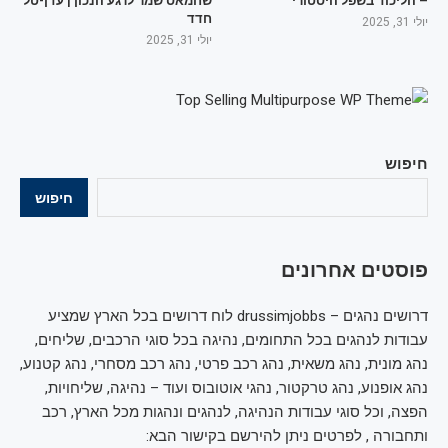
– הליכוד בשפל היסטורי
שחמאס שמר לרגע הנכון | עדן-טל
חדד
יולי 31, 2025
יולי 31, 2025
חיפוש
חיפוש
פוסטים אחרונים
דרושים נהגים – drussimjobbs לוח דרושים בכל הארץ שמציע
עבודות לנהגים בכל התחומים, נהיגה בכל סוגי הרכבים, שליחים,
נהג מונית, נהג משאית, נהג רכב פרטי, נהג רכב מסחרי, נהג קטנוע,
נהג אופנוע, נהג טרקטור, נהגי אוטובוס ועוד – נהיגה, שליחויות,
הפצה, וכל סוגי עבודות הנהיגה, לנהגים ונהגות מכל הארץ, רכב
ותחבורה , לפרטים ניתן להירשם בקישור הבא: